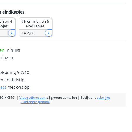
n eindkapjes
en en 4
9 klemmen en 6
apjes
eindkapjes
+
€ 4
,
00
en
in huis!
0 dagen
ipKoning 9.2/10
m en tijdstip
tact
met ons op!
30-HKST01
|
Vraag offerte aan
bij grotere aantallen
|
Bekijk ons
zakelijke
klantenprogramma