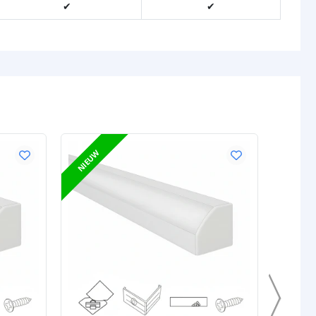
✔
✔
NIEUW
NIEUW