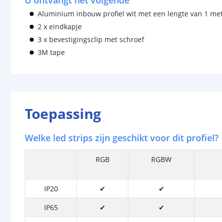
U ontvangt het volgende
Aluminium inbouw profiel wit met een lengte van 1 me
2 x eindkapje
3 x bevestigingsclip met schroef
3M tape
Toepassing
Welke led strips zijn geschikt voor dit profiel?
RGB
RGBW
IP20
✔
✔
IP65
✔
✔