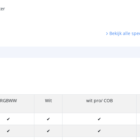
ter
Bekijk alle spec
RGBWW
Wit
wit pro/ COB
✔
✔
✔
✔
✔
✔