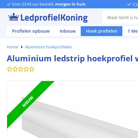
Voor 23:45 uur besteld,
morgen in huis
2 j
Profielen opbouw
Inbouw
Hoek profielen
1 Me
Home
Aluminium hoekprofielen
Aluminium ledstrip hoekprofiel 
NIEUW