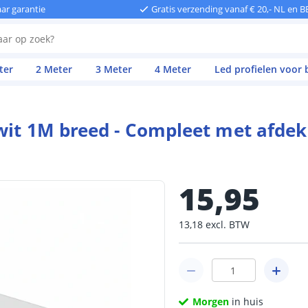
aar garantie
Gratis verzending vanaf € 20,- NL en B
ter
2 Meter
3 Meter
4 Meter
Led profielen voor
wit 1M breed - Compleet met afde
15
,
95
13
,
18
excl.
BTW
Morgen
in huis