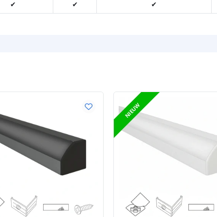
✔
✔
✔
NIEUW