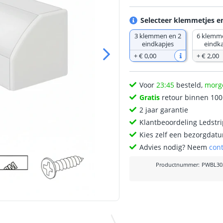
Selecteer klemmetjes e
3 klemmen en 2
6 klemm
eindkapjes
eindk
+
€ 0
,
00
+
€ 2
,
00
Voor
23:45
besteld,
morg
Gratis
retour binnen 10
2 jaar garantie
Klantbeoordeling Ledstr
Kies zelf een bezorgdatu
Advies nodig? Neem
con
Productnummer
:
PWBL30