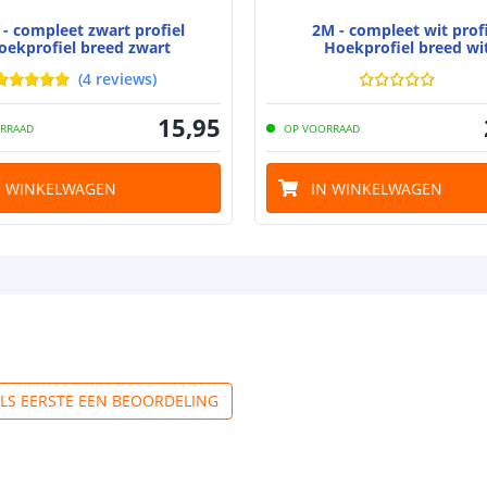
- compleet zwart profiel
2M - compleet wit profi
oekprofiel breed zwart
Hoekprofiel breed wi
(
4
reviews
)
15
,
95
RRAAD
OP VOORRAAD
N WINKELWAGEN
IN WINKELWAGEN
ALS EERSTE EEN BEOORDELING