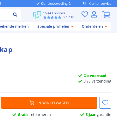
E
Klantbeoordeling 9.1
Klantenservice
15.443 reviews
9.1
/ 10
 bekende merken
Speciale profielen
Onderdelen
kkap
Op voorraad
3,
95
verzending
IN WINKELWAGEN
Gratis
retourneren
5 jaar
garantie