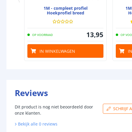
1M - compleet profiel
1M 
Hoekprofiel breed
H
13
,
95
OP VOORRAAD
OP VOO
IN WINKELWAGEN
I
Reviews
Dit product is nog niet beoordeeld door
SCHRIJF 
onze klanten.
Bekijk alle
0
reviews