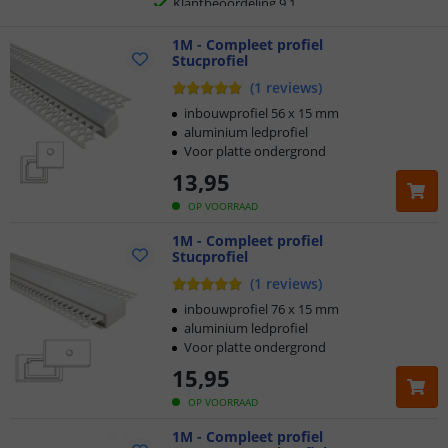
Voor 23:45 uur besteld,
1M - Compleet profiel
morgen in huis
Stucprofiel
(
1
reviews
)
inbouwprofiel 56 x 15 mm
aluminium ledprofiel
Voor platte ondergrond
13
,
95
OP VOORRAAD
1M - Compleet profiel
Stucprofiel
(
1
reviews
)
inbouwprofiel 76 x 15 mm
aluminium ledprofiel
Voor platte ondergrond
15
,
95
OP VOORRAAD
1M - Compleet profiel