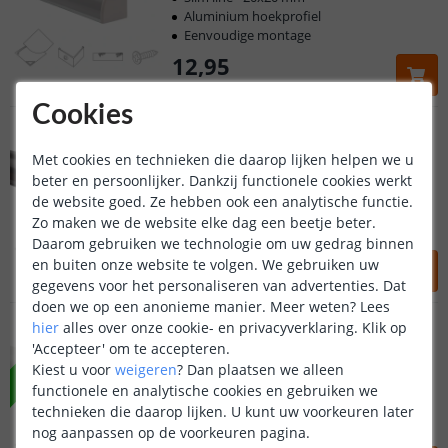
Aluminium hoekprofiel
Eenvoudige montage
12
,
95
OP VOORRAAD
Cookies
1M - compleet profiel
Hoekprofiel zwart
Met cookies en technieken die daarop lijken helpen we u
(
2
reviews
)
beter en persoonlijker. Dankzij functionele cookies werkt
Slim line - 20x20 mm
de website goed. Ze hebben ook een analytische functie.
Zwart led hoekprofiel
Zo maken we de website elke dag een beetje beter.
Keuze uit 2 afdekkappen
Daarom gebruiken we technologie om uw gedrag binnen
13
,
95
en buiten onze website te volgen. We gebruiken uw
gegevens voor het personaliseren van advertenties. Dat
OP VOORRAAD
doen we op een anonieme manier.
Meer weten?
Lees
1M - compleet profiel
hier
alles over onze cookie- en privacyverklaring. Klik op
Hoekprofiel wit
NIEUW
'Accepteer' om te accepteren.
(
1
reviews
)
Kiest u voor
weigeren
?
Dan plaatsen we alleen
Slim line - 20x20 mm
functionele en analytische cookies en gebruiken we
Wit hoekprofiel
technieken die daarop lijken. U kunt uw voorkeuren later
Eenvoudige montage
nog aanpassen op de voorkeuren pagina.