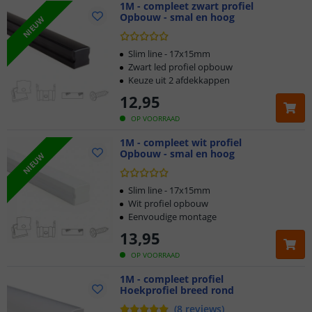
1M - compleet zwart profiel
Opbouw - smal en hoog
NIEUW
Slim line - 17x15mm
Zwart led profiel opbouw
Keuze uit 2 afdekkappen
12
,
95
OP VOORRAAD
1M - compleet wit profiel
Opbouw - smal en hoog
NIEUW
Slim line - 17x15mm
Wit profiel opbouw
Eenvoudige montage
13
,
95
OP VOORRAAD
1M - compleet profiel
Hoekprofiel breed rond
(
8
reviews
)