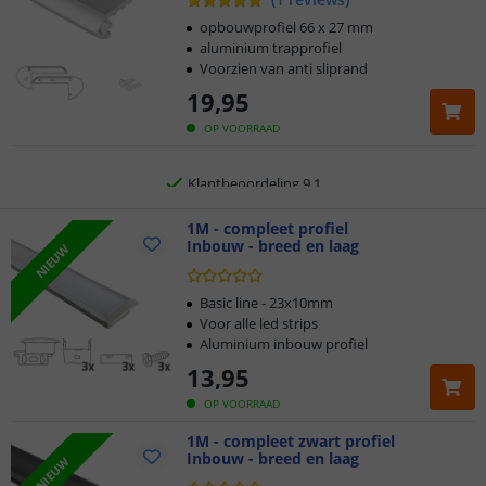
Voor 23:45 uur besteld,
morgen in huis
opbouwprofiel 66 x 27 mm
aluminium trapprofiel
Voorzien van anti sliprand
2 jaar garantie
19
,
95
Gratis
verzending vanaf € 20,-
OP VOORRAAD
Klantbeoordeling 9.1
Voor 23:45 uur besteld,
1M - compleet profiel
morgen in huis
Inbouw - breed en laag
NIEUW
Basic line - 23x10mm
Voor alle led strips
Aluminium inbouw profiel
13
,
95
OP VOORRAAD
1M - compleet zwart profiel
Inbouw - breed en laag
NIEUW