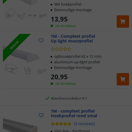
Wit hoekprofiel
Eenvoudige montage
13
,
95
OP VOORRAAD
1M - Compleet profiel
Up light muurprofiel
Klantbeoordeling 9.1
NIEUW
Voor 23:45 uur besteld,
morgen in huis
opbouwprofiel 42 x 12 mm
aluminium up-light profiel
Eenvoudige montage
2 jaar garantie
20
,
95
Gratis
verzending vanaf € 20,-
OP VOORRAAD
Klantbeoordeling 9.1
Voor 23:45 uur besteld,
1M - compleet profiel
morgen in huis
Hoekprofiel rond smal
(
3
reviews
)
Slim line - 20x20 mm