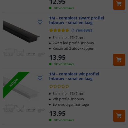
12
,
95
OP VOORRAAD
1M - compleet zwart profiel
Inbouw - smal en laag
(
1
reviews
)
Slim line - 17x7mm
Zwart led profiel inbouw
Keuze uit 2 afdekkappen
13
,
95
OP VOORRAAD
1M - compleet wit profiel
Inbouw - smal en laag
NIEUW
Slim line - 17x7mm
Wit profiel inbouw
Eenvoudige montage
13
,
95
OP VOORRAAD