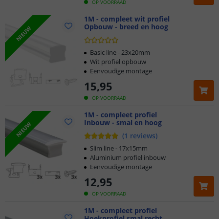
OP VOORRAAD
1M - compleet wit profiel
Opbouw - breed en hoog
NIEUW
Basic line - 23x20mm
Wit profiel opbouw
Eenvoudige montage
15
,
95
OP VOORRAAD
1M - compleet profiel
Inbouw - smal en hoog
NIEUW
(
1
reviews
)
Slim line - 17x15mm
Aluminium profiel inbouw
Eenvoudige montage
12
,
95
OP VOORRAAD
1M - compleet profiel
Hoekprofiel smal recht