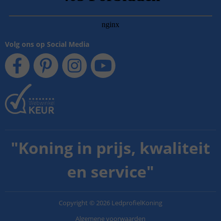
Volg ons op Social Media
"
Koning in prijs, kwaliteit
en service
"
Copyright
©
2026
LedprofielKoning
Algemene voorwaarden