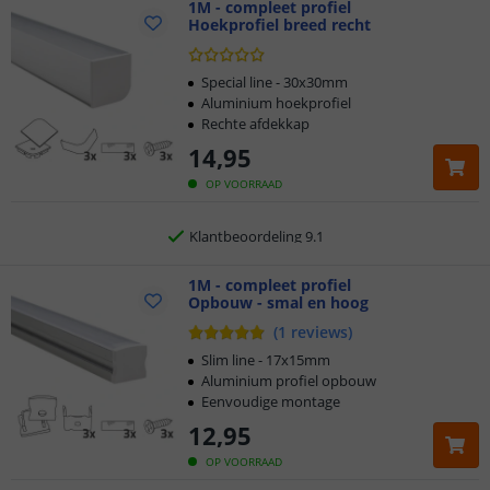
1M - compleet profiel
Hoekprofiel breed recht
Klantbeoordeling 9.1
Voor 23:45 uur besteld,
morgen in huis
Special line - 30x30mm
Aluminium hoekprofiel
Rechte afdekkap
2 jaar garantie
14
,
95
Gratis
verzending vanaf € 20,-
OP VOORRAAD
Klantbeoordeling 9.1
Voor 23:45 uur besteld,
1M - compleet profiel
morgen in huis
Opbouw - smal en hoog
(
1
reviews
)
Slim line - 17x15mm
Aluminium profiel opbouw
Eenvoudige montage
12
,
95
OP VOORRAAD