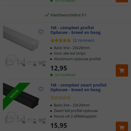
Gratis
verzending vanaf € 20,-
OP VOORRAAD
Klantbeoordeling 9.1
Voor 23:45 uur besteld,
1M - compleet profiel
morgen in huis
Opbouw - breed en hoog
(
2
reviews
)
Basic line - 23x20mm
Voor alle led strips
Aluminium opbouw profiel
12
,
95
OP VOORRAAD
1M - compleet zwart profiel
Opbouw - breed en hoog
NIEUW
Basic line - 23x20mm
Zwart led profiel opbouw
Keuze uit 2 afdekkappen
15
,
95