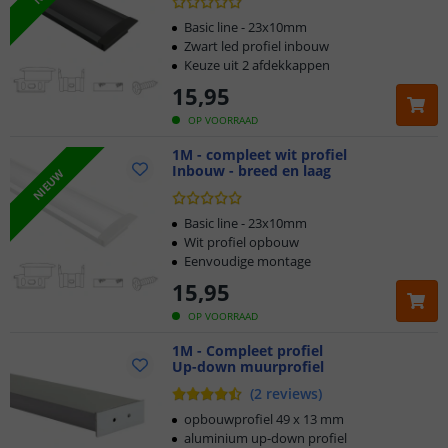
Basic line - 23x10mm
Zwart led profiel inbouw
Keuze uit 2 afdekkappen
15
,
95
OP VOORRAAD
1M - compleet wit profiel
Inbouw - breed en laag
NIEUW
Basic line - 23x10mm
Wit profiel opbouw
Eenvoudige montage
15
,
95
OP VOORRAAD
1M - Compleet profiel
Up-down muurprofiel
(
2
reviews
)
opbouwprofiel 49 x 13 mm
aluminium up-down profiel