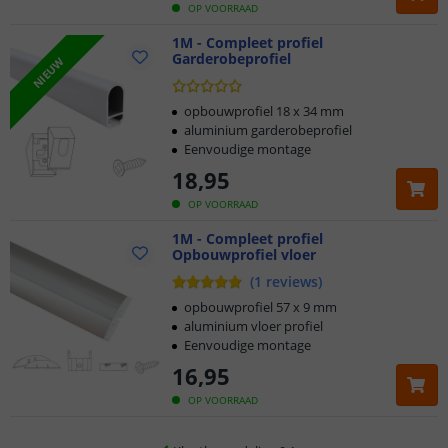
OP VOORRAAD
1M - Compleet profiel
Garderobeprofiel
NIEUW
opbouwprofiel 18 x 34 mm
aluminium garderobeprofiel
Eenvoudige montage
18
,
95
OP VOORRAAD
1M - Compleet profiel
Opbouwprofiel vloer
Klantbeoordeling 9.1
(
1
reviews
)
Voor 23:45 uur besteld,
morgen in huis
opbouwprofiel 57 x 9 mm
aluminium vloer profiel
Eenvoudige montage
2 jaar garantie
16
,
95
Gratis
verzending vanaf € 20,-
OP VOORRAAD
Klantbeoordeling 9.1