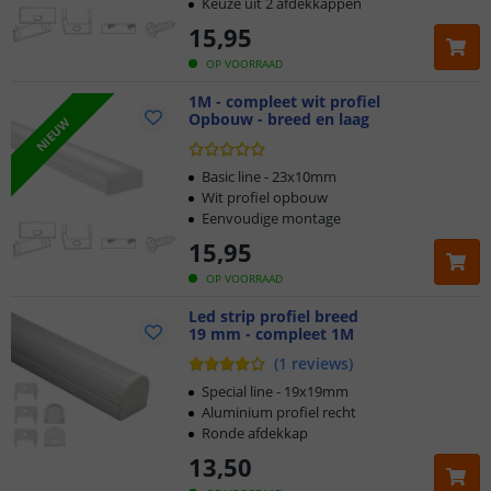
Keuze uit 2 afdekkappen
15
,
95
OP VOORRAAD
1M - compleet wit profiel
Opbouw - breed en laag
NIEUW
Basic line - 23x10mm
Wit profiel opbouw
Eenvoudige montage
15
,
95
OP VOORRAAD
Led strip profiel breed
19 mm - compleet 1M
Klantbeoordeling 9.1
(
1
reviews
)
Voor 23:45 uur besteld,
morgen in huis
Special line - 19x19mm
Aluminium profiel recht
Ronde afdekkap
2 jaar garantie
13
,
50