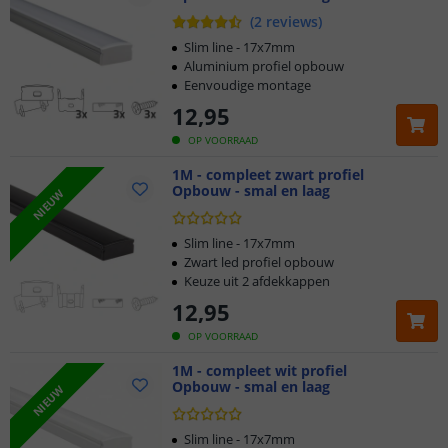
LedprofielKoning. Bestelt u meerdere exemplaren, bekijk dan
(
2
reviews
)
ook onze interessante staffelkorting.
Slim line - 17x7mm
Aluminium profiel opbouw
Eenvoudige montage
12
,
95
OP VOORRAAD
1M - compleet zwart profiel
Opbouw - smal en laag
NIEUW
Slim line - 17x7mm
Zwart led profiel opbouw
Keuze uit 2 afdekkappen
12
,
95
OP VOORRAAD
1M - compleet wit profiel
Opbouw - smal en laag
NIEUW
Slim line - 17x7mm