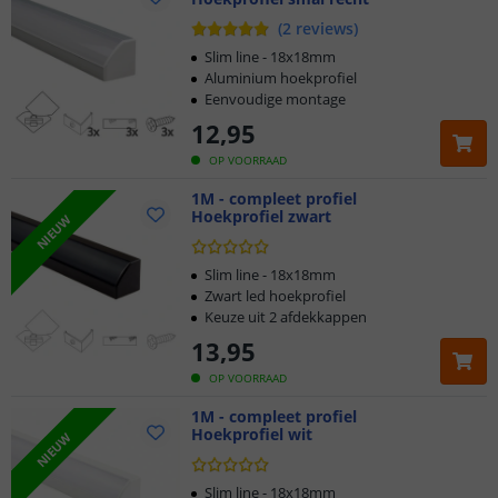
(
2
reviews
)
Slim line - 18x18mm
Aluminium hoekprofiel
Eenvoudige montage
12
,
95
OP VOORRAAD
1M - compleet profiel
Hoekprofiel zwart
NIEUW
Slim line - 18x18mm
Zwart led hoekprofiel
Keuze uit 2 afdekkappen
13
,
95
OP VOORRAAD
1M - compleet profiel
Hoekprofiel wit
NIEUW
Slim line - 18x18mm