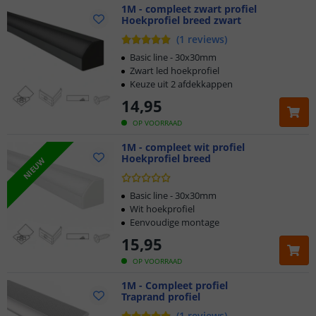
1M - compleet zwart profiel
Hoekprofiel breed zwart
(
1
reviews
)
Basic line - 30x30mm
Zwart led hoekprofiel
Keuze uit 2 afdekkappen
14
,
95
OP VOORRAAD
1M - compleet wit profiel
Hoekprofiel breed
NIEUW
Basic line - 30x30mm
Wit hoekprofiel
Eenvoudige montage
15
,
95
OP VOORRAAD
1M - Compleet profiel
Traprand profiel
Klantbeoordeling 9.1
(
1
reviews
)