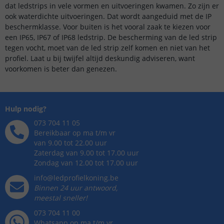
dat ledstrips in vele vormen en uitvoeringen kwamen. Zo zijn er
ook waterdichte uitvoeringen. Dat wordt aangeduid met de IP
beschermklasse. Voor buiten is het vooral zaak te kiezen voor
een IP65, IP67 of IP68 ledstrip. De bescherming van de led strip
tegen vocht, moet van de led strip zelf komen en niet van het
profiel. Laat u bij twijfel altijd deskundig adviseren, want
voorkomen is beter dan genezen.
Hulp nodig?
073 704 11 05
Bereikbaar op ma t/m vr
van 9.00 tot 22.00 uur
Zaterdag van 9.00 tot 17.00 uur
Zondag van 12.00 tot 17.00 uur
info@ledprofielkoning.be
Binnen 24 uur antwoord,
meestal sneller!
073 704 11 00
Whatsapp op ma t/m vr