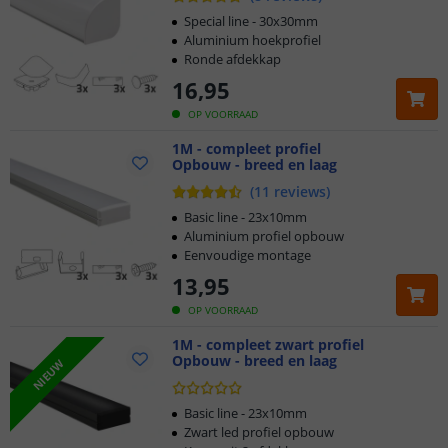
Special line - 30x30mm
Aluminium hoekprofiel
Ronde afdekkap
16
,
95
OP VOORRAAD
1M - compleet profiel
Opbouw - breed en laag
(
11
reviews
)
Basic line - 23x10mm
Aluminium profiel opbouw
Eenvoudige montage
13
,
95
OP VOORRAAD
1M - compleet zwart profiel
Opbouw - breed en laag
NIEUW
Basic line - 23x10mm
Zwart led profiel opbouw