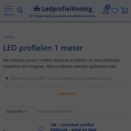
Gratis verzending vanaf € 20,- NL en BE
Menu
Al
13
jaar koning in prijs, kwaliteit & service
Klantbeoordeling 9.1
Home
Voor 23:45 uur besteld,
morgen in huis
LED profielen 1 meter
We hebben onze 1 meter ledstrip profielen in verschillende
modellen en hoogtes. Alle profielen worden geleverd met:
Aluminium profiel voor stevigheid en goede koeling
Afdekkap voor afsluiting en een betere spreiding van het
licht
Lees meer
Bevestigingsclips om de strip eenvoudig te monteren
Eindkapjes voor een nette afwerking
Sorteren
Foto's van klanten
Sommige profielen ook uitgevoerd in zwart
1M - compleet profiel
Geen verrassingen achteraf, dat is de service van
Opbouw - smal en laag