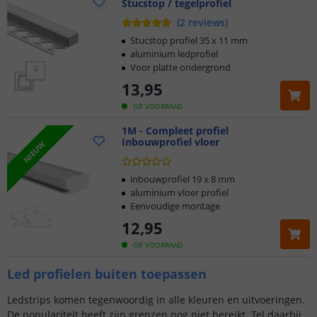
Stucstop / tegelprofiel
(
2
reviews
)
Stucstop profiel 35 x 11 mm
aluminium ledprofiel
Voor platte ondergrond
13
,
95
OP VOORRAAD
1M - Compleet profiel
Inbouwprofiel vloer
NIEUW
inbouwprofiel 19 x 8 mm
aluminium vloer profiel
Eenvoudige montage
12
,
95
OP VOORRAAD
Led profielen buiten toepassen
Ledstrips komen tegenwoordig in alle kleuren en uitvoeringen.
De populariteit heeft zijn grenzen nog niet bereikt. Tel daarbij