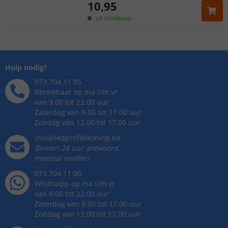
10
,
95
OP VOORRAAD
Hulp nodig?
073 704 11 05
Bereikbaar op ma t/m vr
van 9.00 tot 22.00 uur
Zaterdag van 9.00 tot 17.00 uur
Zondag van 12.00 tot 17.00 uur
info@ledprofielkoning.be
Binnen 24 uur antwoord,
meestal sneller!
073 704 11 00
Whatsapp op ma t/m vr
van 9.00 tot 22.00 uur
Zaterdag van 9.00 tot 17.00 uur
Zondag van 12.00 tot 17.00 uur