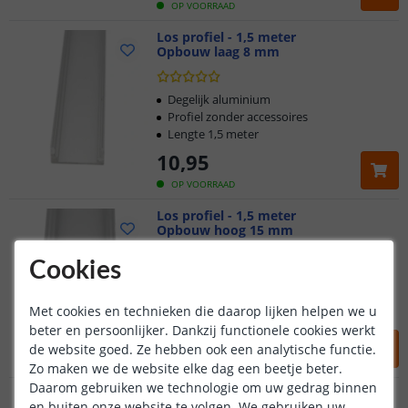
OP VOORRAAD
Los profiel - 1,5 meter
Opbouw laag 8 mm
Degelijk aluminium
Profiel zonder accessoires
Lengte 1,5 meter
10
,
95
OP VOORRAAD
Los profiel - 1,5 meter
Opbouw hoog 15 mm
Cookies
Degelijk aluminium
Profiel zonder accessoires
Met cookies en technieken die daarop lijken helpen we u
Lengte 1,5 meter
beter en persoonlijker. Dankzij functionele cookies werkt
10
,
95
de website goed. Ze hebben ook een analytische functie.
OP VOORRAAD
Zo maken we de website elke dag een beetje beter.
Daarom gebruiken we technologie om uw gedrag binnen
Los profiel - 1,5 meter
en buiten onze website te volgen. We gebruiken uw