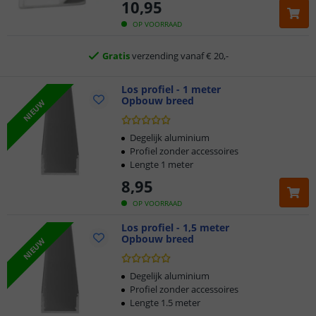
10
,
95
2 jaar garantie
OP VOORRAAD
Gratis
verzending vanaf € 20,-
Klantbeoordeling 9.1
Los profiel - 1 meter
Opbouw breed
NIEUW
Voor 23:45 uur besteld,
morgen in huis
Degelijk aluminium
Profiel zonder accessoires
Lengte 1 meter
8
,
95
OP VOORRAAD
Los profiel - 1,5 meter
Opbouw breed
NIEUW
Degelijk aluminium
Profiel zonder accessoires
Lengte 1.5 meter