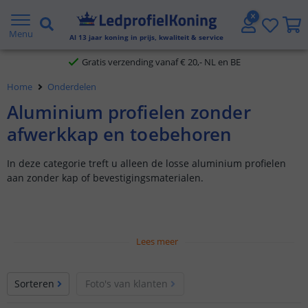
2 jaar garantie
Menu
Al
13
jaar koning in prijs, kwaliteit & service
Gratis verzending vanaf € 20,- NL en BE
Home
Onderdelen
Klantbeoordeling 9.1
Aluminium profielen zonder
Voor 23:45 uur besteld,
morgen in huis
afwerkkap en toebehoren
In deze categorie treft u alleen de losse aluminium profielen
aan zonder kap of bevestigingsmaterialen.
Lees meer
Sorteren
Foto's van klanten