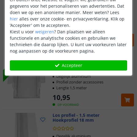
Inbouw laag 8 mm
gegevens voor het personaliseren van advertenties. Dat
doen we op een anonieme manier.
Meer weten?
Lees
Degelijk aluminium
hier
alles over onze cookie- en privacyverklaring. Klik op
Profiel zonder accessoires
'Accepteer' om te accepteren.
Lengte 1,5 meter
Kiest u voor
weigeren
?
Dan plaatsen we alleen
10
,
95
functionele en analytische cookies en gebruiken we
technieken die daarop lijken. U kunt uw voorkeuren later
OP VOORRAAD
nog aanpassen op de voorkeuren pagina.
Los profiel - 1,5 meter
Inbouw hoog 15 mm
NIEUW
Accepteer
Degelijk aluminium
Profiel zonder accessoires
Lengte 1,5 meter
10
,
95
OP VOORRAAD
Los profiel - 1,5 meter
Hoekprofiel 18 mm
Degelijk aluminium