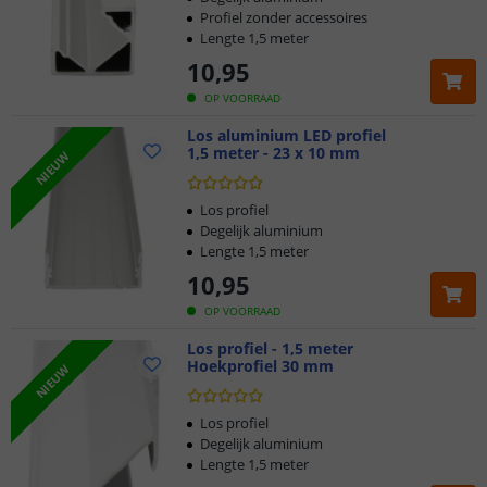
Profiel zonder accessoires
Lengte 1,5 meter
10
,
95
OP VOORRAAD
Los aluminium LED profiel
1,5 meter - 23 x 10 mm
NIEUW
Los profiel
Degelijk aluminium
Lengte 1,5 meter
10
,
95
OP VOORRAAD
Los profiel - 1,5 meter
Hoekprofiel 30 mm
NIEUW
Klantbeoordeling 9.1
Los profiel
Degelijk aluminium
Lengte 1,5 meter
Voor 23:45 uur besteld,
morgen in huis