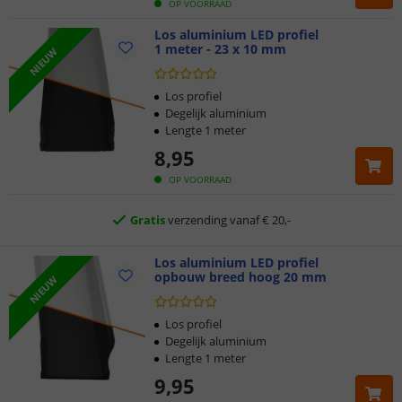
OP VOORRAAD
Los aluminium LED profiel
1 meter - 23 x 10 mm
NIEUW
Klantbeoordeling 9.1
Los profiel
Degelijk aluminium
Voor 23:45 uur besteld,
morgen in huis
Lengte 1 meter
8
,
95
2 jaar garantie
OP VOORRAAD
Gratis
verzending vanaf € 20,-
Klantbeoordeling 9.1
Los aluminium LED profiel
opbouw breed hoog 20 mm
NIEUW
Voor 23:45 uur besteld,
morgen in huis
Los profiel
Degelijk aluminium
Lengte 1 meter
9
,
95