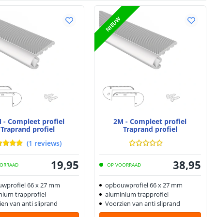
NIEUW
 - Compleet profiel
2M - Compleet profiel
Traprand profiel
Traprand profiel
(
1
reviews
)
19
,
95
38
,
95
ORRAAD
OP VOORRAAD
wprofiel 66 x 27 mm
opbouwprofiel 66 x 27 mm
nium trapprofiel
aluminium trapprofiel
en van anti sliprand
Voorzien van anti sliprand