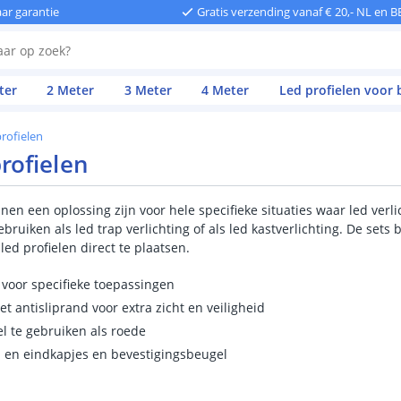
aar garantie
Gratis verzending vanaf € 20,- NL en B
ter
2 Meter
3 Meter
4 Meter
Led profielen voor
profielen
rofielen
nen een oplossing zijn voor hele specifieke situaties waar led verlic
ebruiken als led trap verlichting of als led kastverlichting. De sets
led profielen direct te plaatsen.
 voor specifieke toepassingen
et antisliprand voor extra zicht en veiligheid
el te gebruiken als roede
 en eindkapjes en bevestigingsbeugel