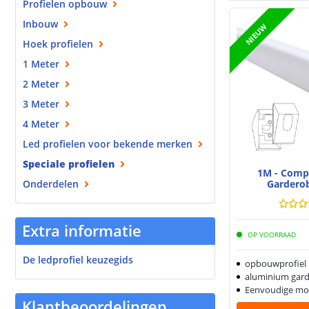
Profielen opbouw
Inbouw
NIEUW
Hoek profielen
1 Meter
2 Meter
3 Meter
4 Meter
Led profielen voor bekende merken
Speciale profielen
1M - Compl
Gardero
Onderdelen
Extra informatie
OP VOORRAAD
De ledprofiel keuzegids
opbouwprofiel
aluminium gard
Eenvoudige mo
Klantbeoordelingen