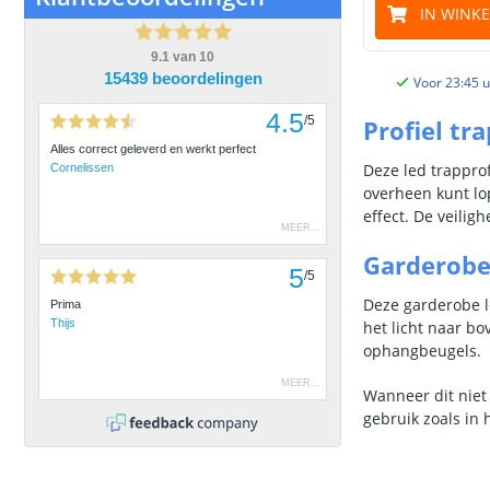
IN WINK
9.1
van
10
15439 beoordelingen
Voor 23:45 u
4.5
/
5
Profiel tr
Alles correct geleverd en werkt perfect
Deze led trappro
Cornelissen
overheen kunt lop
effect. De veilig
MEER
...
Garderobe
5
/
5
Deze garderobe le
Prima
Thijs
het licht naar b
ophangbeugels.
MEER
...
Wanneer dit niet 
gebruik zoals in 