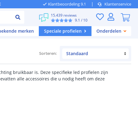
E
Klantbeoordeling 9.1
Klantenservice
15.439 reviews
9.1
/ 10
 bekende merken
Speciale profielen
Onderdelen
Sorteren
:
hting bruikbaar is. Deze specifieke led profielen zijn
 bevatten alle accessoires die u nodig heeft om deze