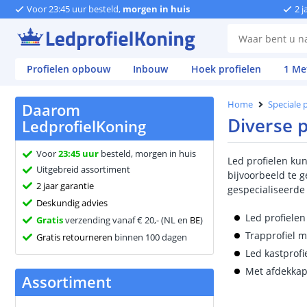
Voor 23:45 uur besteld,
morgen in huis
2 j
Profielen opbouw
Inbouw
Hoek profielen
1 Me
Home
Speciale 
Daarom
Diverse p
LedprofielKoning
Voor
23:45 uur
besteld, morgen in huis
Led profielen kun
Uitgebreid assortiment
bijvoorbeeld te g
2 jaar garantie
gespecialiseerde 
Deskundig advies
Led profielen
Gratis
verzending vanaf € 20,- (NL en
BE
)
Trapprofiel m
Gratis retourneren
binnen 100 dagen
Led kastprofi
Met afdekkap
Assortiment