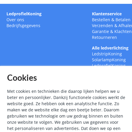
LedprofielKoning
Klantenservice
Over ons
Bestellen
&
Betalen
Bedrijfsgegevens
Verzenden
&
Afhale
Garantie
&
Klachten
Retourneren
Alle ledverlichting
LedstripKoning
SolarlampKoning
LedprofielKoning
BouwlampKoning
Cookies
SmarthomeKoning
Met cookies en technieken die daarop lijken helpen we u
beter en persoonlijker. Dankzij functionele cookies werkt de
website goed. Ze hebben ook een analytische functie. Zo
maken we de website elke dag een beetje beter. Daarom
gebruiken we technologie om uw gedrag binnen en buiten
onze website te volgen. We gebruiken uw gegevens voor
het personaliseren van advertenties. Dat doen we op een