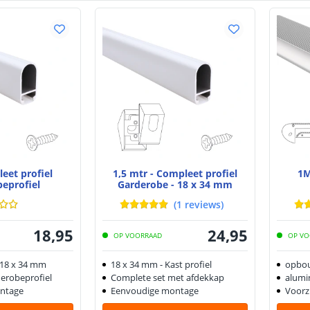
eet profiel
1,5 mtr - Compleet profiel
1M
beprofiel
Garderobe - 18 x 34 mm
(
1
reviews
)
18
,
95
24
,
95
OP VOORRAAD
OP VO
 18 x 34 mm
18 x 34 mm - Kast profiel
opbou
erobeprofiel
Complete set met afdekkap
alumi
ntage
Eenvoudige montage
Voorzi