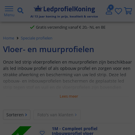
2 jaar garantie
Menu
Al
13
jaar koning in prijs, kwaliteit & service
Gratis verzending vanaf € 20,- NL en BE
Home
Speciale profielen
Klantbeoordeling 9.1
Vloer- en muurprofielen
Voor 23:45 uur besteld,
morgen in huis
Onze led strip vloerprofielen en muurprofielen zijn beschikbaar
als led inbouw profiel of als opbouw profiel en zorgen voor een
strakke afwerking en bescherming van uw led strip. Deze led
opbouw- en inbouwprofielen beschermen de geplaatste led
strip tegen stof en vuil en de vloerprofielen zijn bovendien
extra krasbestendig.
Lees meer
Led strip vloerprofielen en muurprofielen
Beschikbaar in verschillende modellen en afmetingen
Sorteren
Foto's van klanten
Voor een extra strakke lichtlijn en afwerking
1M - Compleet profiel
Compleet met afdekkap en eindkapjes
Inbouwprofiel vloer