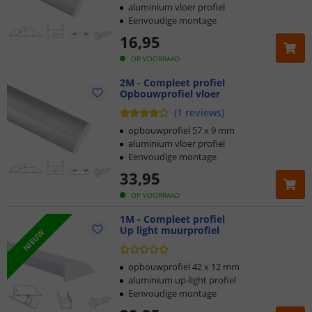
aluminium vloer profiel
Eenvoudige montage
16
,
95
OP VOORRAAD
2M - Compleet profiel
Opbouwprofiel vloer
(
1
reviews
)
opbouwprofiel 57 x 9 mm
aluminium vloer profiel
Eenvoudige montage
33
,
95
OP VOORRAAD
1M - Compleet profiel
Up light muurprofiel
NIEUW
opbouwprofiel 42 x 12 mm
aluminium up-light profiel
Eenvoudige montage