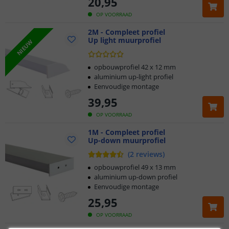
20
,
95
OP VOORRAAD
2M - Compleet profiel
Up light muurprofiel
NIEUW
opbouwprofiel 42 x 12 mm
aluminium up-light profiel
Eenvoudige montage
39
,
95
OP VOORRAAD
1M - Compleet profiel
Up-down muurprofiel
(
2
reviews
)
opbouwprofiel 49 x 13 mm
aluminium up-down profiel
Eenvoudige montage
25
,
95
OP VOORRAAD