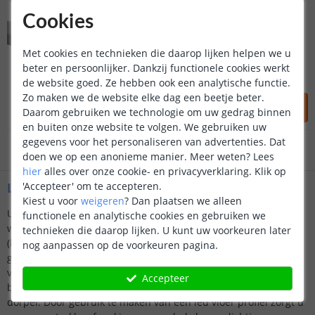
2M - Compleet profiel
Up-down muurprofiel
Cookies
(
2
reviews
)
Klantbeoordeling 9.1
Met cookies en technieken die daarop lijken helpen we u
opbouwprofiel 49 x 13 mm
aluminium up-down profiel
beter en persoonlijker. Dankzij functionele cookies werkt
Eenvoudige montage
de website goed. Ze hebben ook een analytische functie.
Voor 23:45 uur besteld,
morgen in huis
Zo maken we de website elke dag een beetje beter.
44
,
95
Daarom gebruiken we technologie om uw gedrag binnen
2 jaar garantie
OP VOORRAAD
en buiten onze website te volgen. We gebruiken uw
gegevens voor het personaliseren van advertenties. Dat
Gratis
verzending vanaf € 20,-
doen we op een anonieme manier.
Meer weten?
Lees
hier
alles over onze cookie- en privacyverklaring. Klik op
Klantbeoordeling 9.1
Led vloerprofiel toepassingen
'Accepteer' om te accepteren.
Kiest u voor
weigeren
?
Dan plaatsen we alleen
Uiteraard zijn onze ledstrip vloer profielen krasbestendig,
functionele en analytische cookies en gebruiken we
Voor 23:45 uur besteld,
morgen in huis
waardoor u er zonder problemen overheen kan lopen met een
technieken die daarop lijken. U kunt uw voorkeuren later
(hak)schoen. De vlakke vloer led inbouwprofielen kunnen
nog aanpassen op de voorkeuren pagina.
gebruikt worden als overgangsprofiel tussen twee soorten
vloeren en een led opbouw profiel met gebolde vorm kan
Accepteer
bijvoorbeeld gebruikt worden in plaats van de gebruikelijke
dorpel. Door gebruik te maken van een led vloer profiel zorgt u