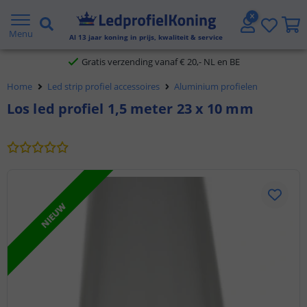
2 jaar garantie
Menu
Al
13
jaar koning in prijs, kwaliteit & service
Gratis verzending vanaf € 20,- NL en BE
Home
Led strip profiel accessoires
Aluminium profielen
Klantbeoordeling 9.1
Los led profiel 1,5 meter 23 x 10 mm
Voor 23:45 uur besteld,
morgen in huis
NIEUW