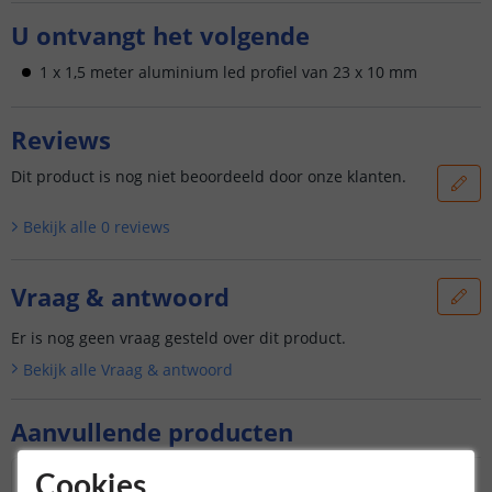
U ontvangt het volgende
1 x 1,5 meter aluminium led profiel van 23 x 10 mm
Reviews
Dit product is nog niet beoordeeld door onze klanten.
Bekijk alle
0
reviews
Vraag & antwoord
Er is nog geen vraag gesteld over dit product.
Bekijk alle
Vraag & antwoord
Aanvullende producten
Cookies