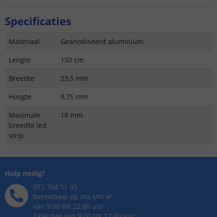
Specificaties
Materiaal
Geanodiseerd aluminium
Lengte
150 cm
Breedte
23,5 mm
Hoogte
9,75 mm
Maximale
18 mm
breedte led
strip
Hulp nodig?
073 704 11 05
Bereikbaar op ma t/m vr
van 9.00 tot 22.00 uur
Zaterdag van 9.00 tot 17.00 uur