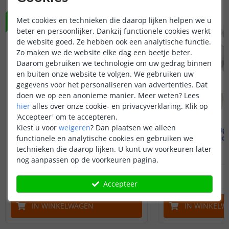
NIEUW
Met cookies en technieken die daarop lijken helpen we u
beter en persoonlijker. Dankzij functionele cookies werkt
de website goed. Ze hebben ook een analytische functie.
Zo maken we de website elke dag een beetje beter.
Daarom gebruiken we technologie om uw gedrag binnen
en buiten onze website te volgen. We gebruiken uw
gegevens voor het personaliseren van advertenties. Dat
doen we op een anonieme manier.
Meer weten?
Lees
hier
alles over onze cookie- en privacyverklaring. Klik op
'Accepteer' om te accepteren.
Kiest u voor
weigeren
?
Dan plaatsen we alleen
Bevestigingsmaterialen
Bevestiging
profiel opbouw breed laag
profiel opbo
functionele en analytische cookies en gebruiken we
technieken die daarop lijken. U kunt uw voorkeuren later
nog aanpassen op de voorkeuren pagina.
2
,
95
OP VOORRAAD
OP VOORRAAD
Accepteer
IN WINKELWAGEN
IN WINKELW