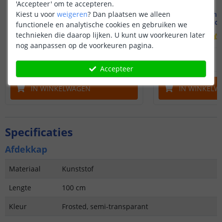
'Accepteer' om te accepteren.
Kiest u voor
weigeren
?
Dan plaatsen we alleen
1M - Compleet profiel
3M - Compl
Stucprofiel
Stucp
functionele en analytische cookies en gebruiken we
technieken die daarop lijken. U kunt uw voorkeuren later
(
1
reviews
)
nog aanpassen op de voorkeuren pagina.
13
,
95
OP VOORRAAD
OP VOORRAAD
Accepteer
IN WINKELWAGEN
IN WINKELW
Specificaties
Afdekkap
Materiaal
Kunststof
Lengte
100 cm
Kleur
Frosted, semi-transparant