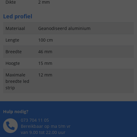
Dikte
2 mm
Led profiel
Materiaal
Geanodiseerd aluminium
Lengte
100 cm
Breedte
46 mm
Hoogte
15 mm
Maximale
12 mm
breedte led
strip
Hulp nodig?
073 704 11 05
Bereikbaar op ma t/m vr
van 9.00 tot 22.00 uur