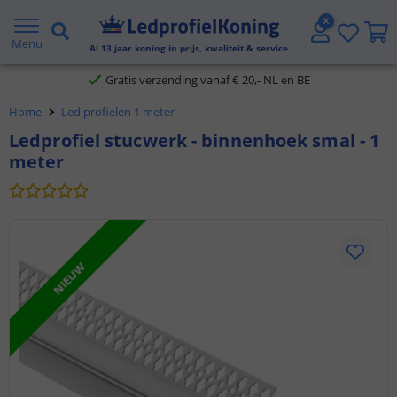
2 jaar garantie
Menu
Al
13
jaar koning in prijs, kwaliteit & service
Gratis verzending vanaf € 20,- NL en BE
Home
Led profielen 1 meter
Klantbeoordeling 9.1
Ledprofiel stucwerk - binnenhoek smal - 1
meter
Voor 23:45 uur besteld,
morgen in huis
NIEUW