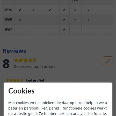
IP20
✔
✔
✔
✔
✔
✔
IP65
✔
✔
✔
✔
IP67
✔
Reviews
8
Gebaseerd op
1
reviews
Led profiel
1 meter gekocht als test. Kwaliteit is wat ik
Cookies
verwacht had.
Lees hele review
Met cookies en technieken die daarop lijken helpen we u
Niek
|
24 april 2026
beter en persoonlijker. Dankzij functionele cookies werkt
Bekijk alle
1
reviews
de website goed. Ze hebben ook een analytische functie.