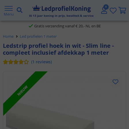
2 jaar garantie
Menu
Al
13
jaar koning in prijs, kwaliteit & service
Gratis verzending vanaf € 20,- NL en BE
Home
Led profielen 1 meter
Klantbeoordeling 9.1
Ledstrip profiel hoek in wit - Slim line -
compleet inclusief afdekkap 1 meter
Voor 23:45 uur besteld,
morgen in huis
(
1
reviews
)
NIEUW