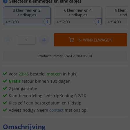
Selecteer klemmetjes en eindkapjes
3 klemmen en 2
6 klemmen en 4
9 klemm
eindkapjes
eindkapjes
eindk
+
€ 0
,
00
+
€ 2
,
00
+
€ 4
,
00
IN WINKELWAGEN
Productnummer
:
PWSL2020-HKST01
Voor
23:45
besteld,
morgen
in huis!
Gratis
retour binnen 100 dagen
2 jaar garantie
Klantbeoordeling LedstripKoning 9.2/10
Kies zelf een bezorgdatum en tijdstip
Advies nodig? Neem
contact
met ons op!
Omschrijving