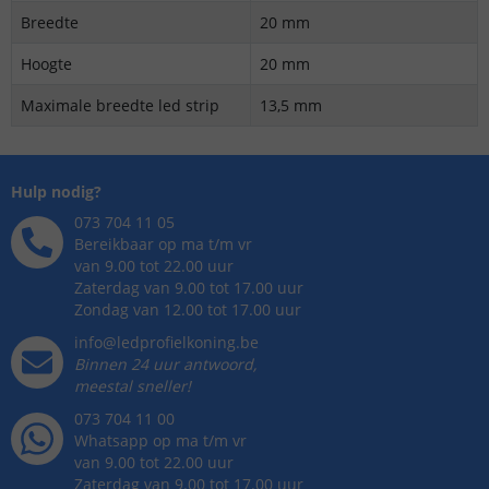
Breedte
20 mm
Hoogte
20 mm
Maximale breedte led strip
13,5 mm
Hulp nodig?
073 704 11 05
Bereikbaar op ma t/m vr
van 9.00 tot 22.00 uur
Zaterdag van 9.00 tot 17.00 uur
Zondag van 12.00 tot 17.00 uur
info@ledprofielkoning.be
Binnen 24 uur antwoord,
meestal sneller!
073 704 11 00
Whatsapp op ma t/m vr
van 9.00 tot 22.00 uur
Zaterdag van 9.00 tot 17.00 uur