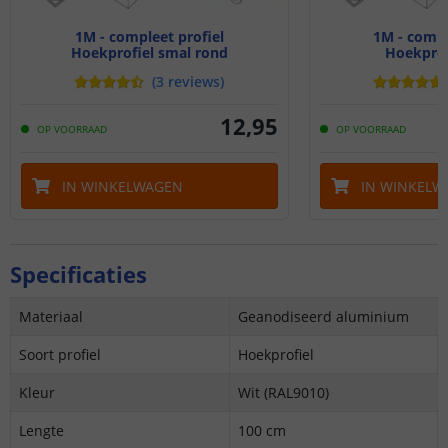
1M - compleet profiel
1M - compl
Hoekprofiel smal rond
Hoekprof
(
3
reviews
)
12
,
95
OP VOORRAAD
OP VOORRAAD
IN WINKELWAGEN
IN WINKELW
Specificaties
Materiaal
Geanodiseerd aluminium
Soort profiel
Hoekprofiel
Kleur
Wit (RAL9010)
Lengte
100 cm