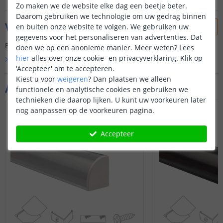
Zo maken we de website elke dag een beetje beter.
Daarom gebruiken we technologie om uw gedrag binnen
Vraag & antwoord
en buiten onze website te volgen. We gebruiken uw
gegevens voor het personaliseren van advertenties. Dat
Er is nog geen vraag gesteld over dit product.
doen we op een anonieme manier.
Meer weten?
Lees
hier
alles over onze cookie- en privacyverklaring. Klik op
Bekijk alle
Vraag & antwoord
'Accepteer' om te accepteren.
Kiest u voor
weigeren
?
Dan plaatsen we alleen
Aanvullende producten
functionele en analytische cookies en gebruiken we
technieken die daarop lijken. U kunt uw voorkeuren later
nog aanpassen op de voorkeuren pagina.
Accepteer