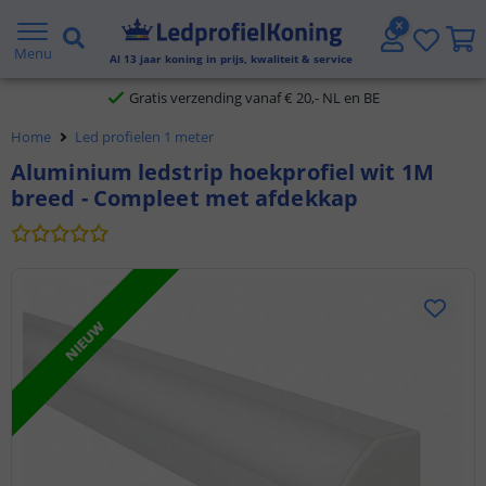
2 jaar garantie
Menu
Al
13
jaar koning in prijs, kwaliteit & service
Gratis verzending vanaf € 20,- NL en BE
Home
Led profielen 1 meter
Klantbeoordeling 9.1
Aluminium ledstrip hoekprofiel wit 1M
breed - Compleet met afdekkap
Voor 23:45 uur besteld,
morgen in huis
NIEUW