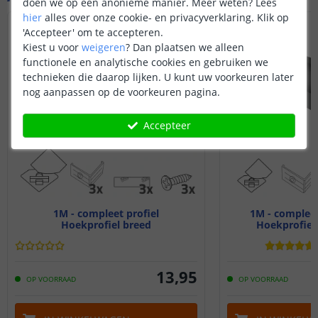
doen we op een anonieme manier.
Meer weten?
Lees
hier
alles over onze cookie- en privacyverklaring. Klik op
'Accepteer' om te accepteren.
Kiest u voor
weigeren
?
Dan plaatsen we alleen
functionele en analytische cookies en gebruiken we
technieken die daarop lijken. U kunt uw voorkeuren later
nog aanpassen op de voorkeuren pagina.
Accepteer
1M - compleet profiel
1M - compleet
Hoekprofiel breed
Hoekprofiel
13
,
95
OP VOORRAAD
OP VOORRAAD