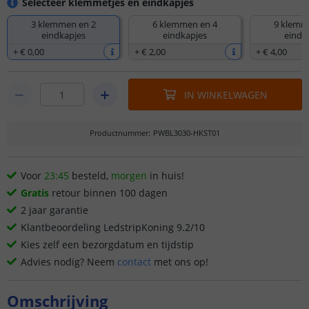
Selecteer klemmetjes en eindkapjes
3 klemmen en 2
6 klemmen en 4
9 klemm
eindkapjes
eindkapjes
eindk
+
€ 0
,
00
+
€ 2
,
00
+
€ 4
,
00
IN WINKELWAGEN
Productnummer
:
PWBL3030-HKST01
Voor
23:45
besteld,
morgen
in huis!
Gratis
retour binnen 100 dagen
2 jaar garantie
Klantbeoordeling LedstripKoning 9.2/10
Kies zelf een bezorgdatum en tijdstip
Advies nodig? Neem
contact
met ons op!
Omschrijving