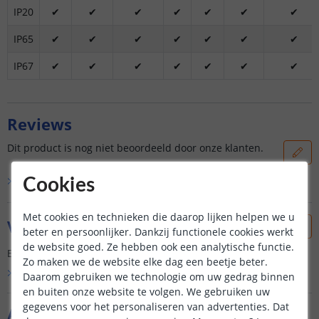
IP20
✔
✔
✔
✔
✔
✔
✔
IP65
✔
✔
✔
✔
✔
✔
✔
IP67
✔
✔
✔
✔
✔
✔
✔
Reviews
Dit product is nog niet beoordeeld door onze klanten.
Bekijk alle
0
reviews
Cookies
Met cookies en technieken die daarop lijken helpen we u
Vraag & antwoord
beter en persoonlijker. Dankzij functionele cookies werkt
de website goed. Ze hebben ook een analytische functie.
Er is nog geen vraag gesteld over dit product.
Zo maken we de website elke dag een beetje beter.
Bekijk alle
Vraag & antwoord
Daarom gebruiken we technologie om uw gedrag binnen
en buiten onze website te volgen. We gebruiken uw
gegevens voor het personaliseren van advertenties. Dat
Aanvullende producten