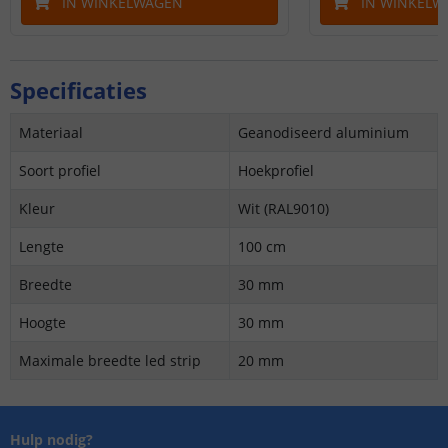
IN WINKELWAGEN
IN WINKELW
Specificaties
Materiaal
Geanodiseerd aluminium
Soort profiel
Hoekprofiel
Kleur
Wit (RAL9010)
Lengte
100 cm
Breedte
30 mm
Hoogte
30 mm
Maximale breedte led strip
20 mm
Hulp nodig?