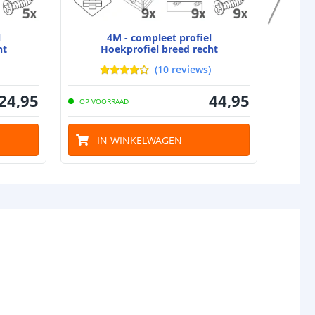
l
4M - compleet profiel
1M
ht
Hoekprofiel breed recht
H
(
10
reviews
)
24
,
95
44
,
95
OP VOORRAAD
OP VO
IN WINKELWAGEN
I