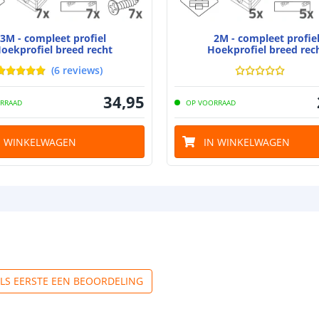
3M - compleet profiel
2M - compleet profie
oekprofiel breed recht
Hoekprofiel breed rec
(
6
reviews
)
34
,
95
RRAAD
OP VOORRAAD
N WINKELWAGEN
IN WINKELWAGEN
ALS EERSTE EEN BEOORDELING