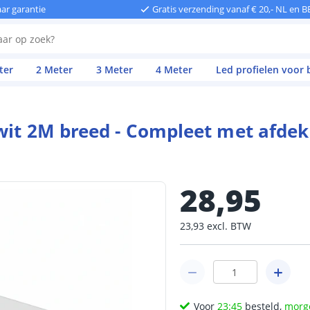
aar garantie
Gratis verzending vanaf € 20,- NL en B
ter
2 Meter
3 Meter
4 Meter
Led profielen voor
wit 2M breed - Compleet met afde
28
,
95
23
,
93
excl.
BTW
Voor
23:45
besteld,
morg