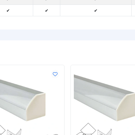
✔
✔
✔