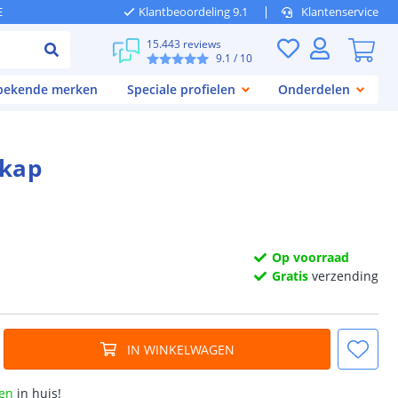
E
Klantbeoordeling 9.1
Klantenservice
15.443 reviews
9.1
/ 10
 bekende merken
Speciale profielen
Onderdelen
kkap
Op voorraad
Gratis
verzending
IN WINKELWAGEN
en
in huis!