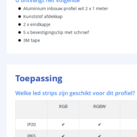
U ontvangt het volgende
Aluminium inbouw profiel wit 2 x 1 meter
Kunststof afdekkap
2 x eindkapje
5 x bevestigingsclip met schroef
3M tape
Toepassing
Welke led strips zijn geschikt voor dit profiel?
RGB
RGBW
IP20
✔
✔
IP65
✔
✔