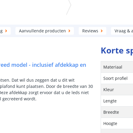
ng
Aanvullende producten
Reviews
Vraag & 
Korte s
breed model - inclusief afdekkap en
Materiaal
Soort profiel
atsen. Dat wil dus zeggen dat u dit wit
plafond kunt plaatsen. Door de breedte van 30
Kleur
 Deze afdekkap zorgt ervoor dat u de leds niet
el gecreëerd wordt.
Lengte
Breedte
Hoogte