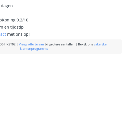
0 dagen
ipKoning 9.2/10
m en tijdstip
tact
met ons op!
30-HKST02
|
Vraag offerte aan
bij grotere aantallen
|
Bekijk ons
zakelijke
klantenprogramma