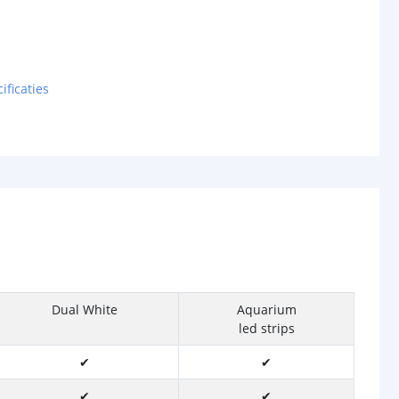
ificaties
Dual White
Aquarium
led strips
✔
✔
✔
✔