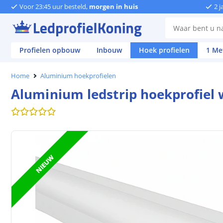
Voor 23:45 uur besteld,
morgen in huis
2 j
Profielen opbouw
Inbouw
Hoek profielen
1 Me
Home
Aluminium hoekprofielen
Aluminium ledstrip hoekprofiel 
NIEUW