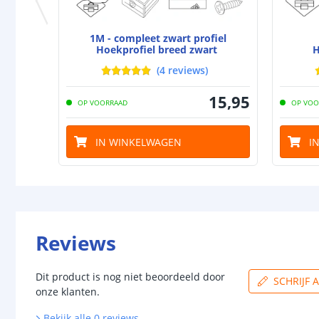
1M - compleet zwart profiel
Hoekprofiel breed zwart
H
(
4
reviews
)
15
,
95
OP VOORRAAD
OP VOO
IN WINKELWAGEN
I
Reviews
Dit product is nog niet beoordeeld door
SCHRIJF 
onze klanten.
Bekijk alle
0
reviews