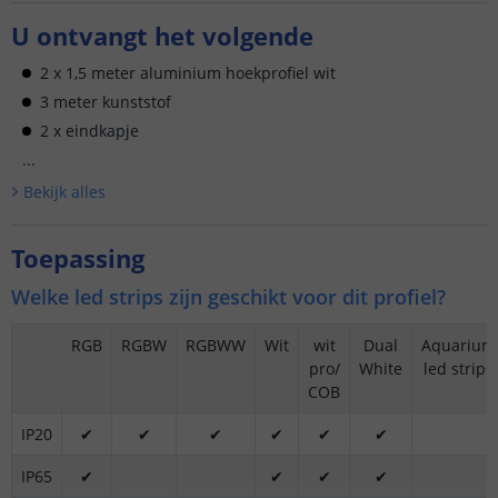
U ontvangt het volgende
2 x 1,5 meter aluminium hoekprofiel wit
3 meter kunststof
2 x eindkapje
...
Bekijk alle
s
Toepassing
Welke led strips zijn geschikt voor dit profiel?
RGB
RGBW
RGBWW
Wit
wit
Dual
Aquarium
pro/
White
led strips
COB
IP20
✔
✔
✔
✔
✔
✔
IP65
✔
✔
✔
✔