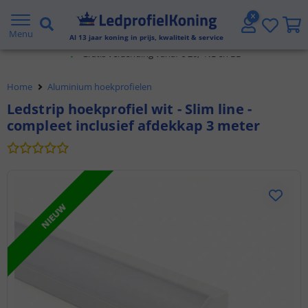
2 jaar garantie
Menu
Gratis verzending vanaf € 20,- NL en BE
Al
13
jaar koning in prijs, kwaliteit & service
Klantbeoordeling 9.1
Home
Aluminium hoekprofielen
Voor 23:45 uur besteld,
morgen in huis
Ledstrip hoekprofiel wit - Slim line -
compleet inclusief afdekkap 3 meter
NIEUW