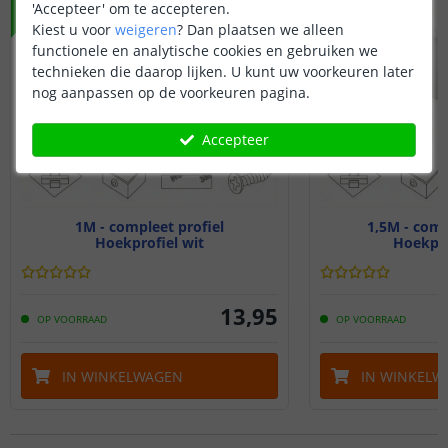
'Accepteer' om te accepteren.
Kiest u voor
weigeren
?
Dan plaatsen we alleen
functionele en analytische cookies en gebruiken we
technieken die daarop lijken. U kunt uw voorkeuren later
nog aanpassen op de voorkeuren pagina.
Accepteer
1M - compleet profiel
1,5M - comp
Hoekprofiel wit
Hoekpro
13
,
95
OP VOORRAAD
OP VOORRAAD
IN WINKELWAGEN
IN WINKELW