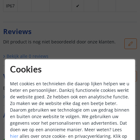
IP67
✔
Reviews
Dit product is nog niet beoordeeld door onze klanten.
Bekijk alle
0
reviews
Cookies
Vraag & antwoord
Met cookies en technieken die daarop lijken helpen we u
Er is nog geen vraag gesteld over dit product.
beter en persoonlijker. Dankzij functionele cookies werkt
de website goed. Ze hebben ook een analytische functie.
Bekijk alle
Vraag & antwoord
Zo maken we de website elke dag een beetje beter.
Daarom gebruiken we technologie om uw gedrag binnen
Aanvullende producten
en buiten onze website te volgen. We gebruiken uw
gegevens voor het personaliseren van advertenties. Dat
doen we op een anonieme manier.
Meer weten?
Lees
NIEUW
hier
alles over onze cookie- en privacyverklaring. Klik op