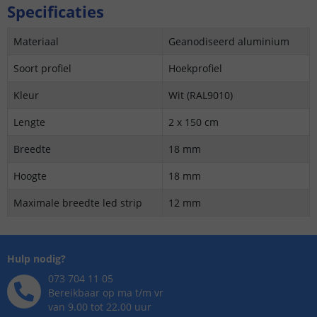
Specificaties
Materiaal
Geanodiseerd aluminium
Soort profiel
Hoekprofiel
Kleur
Wit (RAL9010)
Lengte
2 x 150 cm
Breedte
18 mm
Hoogte
18 mm
Maximale breedte led strip
12 mm
Hulp nodig?
073 704 11 05
Bereikbaar op ma t/m vr
van 9.00 tot 22.00 uur