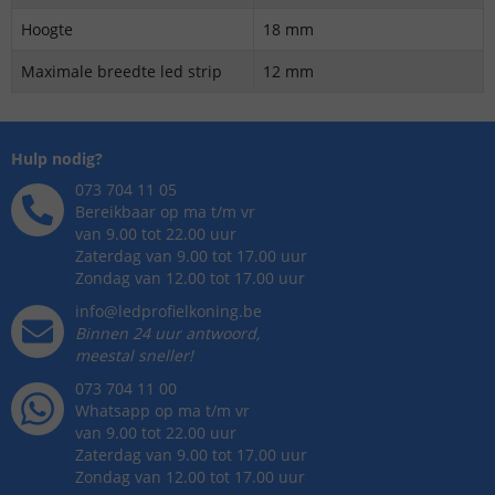
Hoogte
18 mm
Maximale breedte led strip
12 mm
Hulp nodig?
073 704 11 05
Bereikbaar op ma t/m vr
van 9.00 tot 22.00 uur
Zaterdag van 9.00 tot 17.00 uur
Zondag van 12.00 tot 17.00 uur
info@ledprofielkoning.be
Binnen 24 uur antwoord,
meestal sneller!
073 704 11 00
Whatsapp op ma t/m vr
van 9.00 tot 22.00 uur
Zaterdag van 9.00 tot 17.00 uur
Zondag van 12.00 tot 17.00 uur