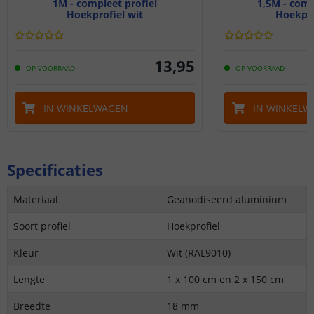
1M - compleet profiel
1,5M - comp
Hoekprofiel wit
Hoekpro
13
,
95
OP VOORRAAD
OP VOORRAAD
IN WINKELWAGEN
IN WINKELW
Specificaties
Materiaal
Geanodiseerd aluminium
Soort profiel
Hoekprofiel
Kleur
Wit (RAL9010)
Lengte
1 x 100 cm en 2 x 150 cm
Breedte
18 mm