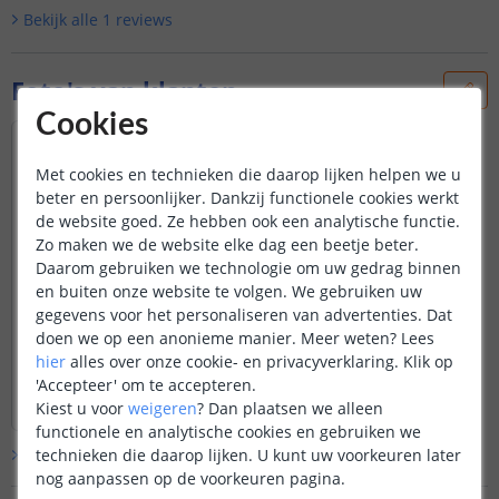
Bekijk alle
1
reviews
Foto's van klanten
Cookies
Met cookies en technieken die daarop lijken helpen we u
beter en persoonlijker. Dankzij functionele cookies werkt
de website goed. Ze hebben ook een analytische functie.
Zo maken we de website elke dag een beetje beter.
Daarom gebruiken we technologie om uw gedrag binnen
en buiten onze website te volgen. We gebruiken uw
gegevens voor het personaliseren van advertenties. Dat
doen we op een anonieme manier.
Meer weten?
Lees
hier
alles over onze cookie- en privacyverklaring. Klik op
'Accepteer' om te accepteren.
Kiest u voor
weigeren
?
Dan plaatsen we alleen
functionele en analytische cookies en gebruiken we
technieken die daarop lijken. U kunt uw voorkeuren later
Bekijk alle
klantfoto’s
nog aanpassen op de voorkeuren pagina.