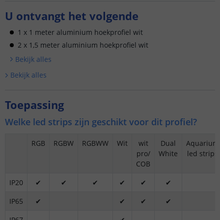
U ontvangt het volgende
1 x 1 meter aluminium hoekprofiel wit
2 x 1,5 meter aluminium hoekprofiel wit
Bekijk alle
s
Bekijk alle
s
Toepassing
Welke led strips zijn geschikt voor dit profiel?
RGB
RGBW
RGBWW
Wit
wit
Dual
Aquarium
pro/
White
led strips
COB
IP20
✔
✔
✔
✔
✔
✔
IP65
✔
✔
✔
✔
IP67
✔