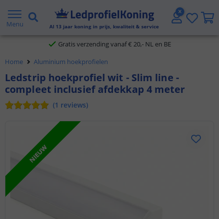
2 jaar garantie
Menu
Al
13
jaar koning in prijs, kwaliteit & service
Gratis verzending vanaf € 20,- NL en BE
Home
Aluminium hoekprofielen
Klantbeoordeling 9.1
Ledstrip hoekprofiel wit - Slim line -
compleet inclusief afdekkap 4 meter
Voor 23:45 uur besteld,
morgen in huis
(
1
reviews
)
NIEUW