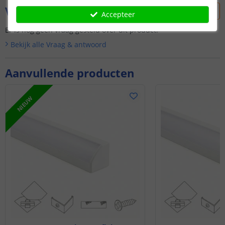
Vraag & antwoord
Accepteer
Er is nog geen vraag gesteld over dit product.
Bekijk alle
Vraag & antwoord
Aanvullende producten
NIEUW