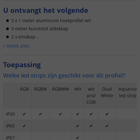
U ontvangt het volgende
3 x 1 meter aluminium hoekprofiel wit
3 meter kunststof afdekkap
2 x eindkap...
Bekijk alle
s
Toepassing
Welke led strips zijn geschikt voor dit profiel?
RGB
RGBW
RGBWW
Wit
wit
Dual
Aquarium
pro/
White
led strips
COB
IP20
✔
✔
✔
✔
✔
✔
IP65
✔
✔
✔
✔
IP67
✔