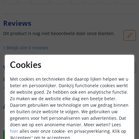
Reviews
Dit product is nog niet beoordeeld door onze klanten.
Bekijk alle
0
reviews
Cookies
Vraag & antwoord
Met cookies en technieken die daarop lijken helpen we u
Er is nog geen vraag gesteld over dit product.
beter en persoonlijker. Dankzij functionele cookies werkt
Bekijk alle
Vraag & antwoord
de website goed. Ze hebben ook een analytische functie.
Zo maken we de website elke dag een beetje beter.
Aanvullende producten
Daarom gebruiken we technologie om uw gedrag binnen
en buiten onze website te volgen. We gebruiken uw
gegevens voor het personaliseren van advertenties. Dat
NIEUW
NIEUW
doen we op een anonieme manier.
Meer weten?
Lees
hier
alles over onze cookie- en privacyverklaring. Klik op
'Accepteer' om te accepteren.