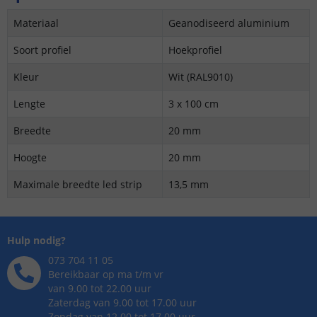
Materiaal
Geanodiseerd aluminium
Soort profiel
Hoekprofiel
Kleur
Wit (RAL9010)
Lengte
3 x 100 cm
Breedte
20 mm
Hoogte
20 mm
Maximale breedte led strip
13,5 mm
Hulp nodig?
073 704 11 05
Bereikbaar op ma t/m vr
van 9.00 tot 22.00 uur
Zaterdag van 9.00 tot 17.00 uur
Zondag van 12.00 tot 17.00 uur