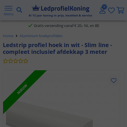
2 jaar garantie
Menu
Al
13
jaar koning in prijs, kwaliteit & service
Gratis verzending vanaf € 20,- NL en BE
Home
Aluminium hoekprofielen
Klantbeoordeling 9.1
Ledstrip profiel hoek in wit - Slim line -
compleet inclusief afdekkap 3 meter
Voor 23:45 uur besteld,
morgen in huis
NIEUW