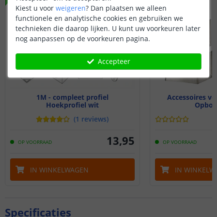
Kiest u voor
weigeren
?
Dan plaatsen we alleen
functionele en analytische cookies en gebruiken we
technieken die daarop lijken. U kunt uw voorkeuren later
nog aanpassen op de voorkeuren pagina.
Accepteer
1M - compleet profiel
Accessoires vo
Hoekprofiel wit
Opbou
(
1
reviews
)
13
,
95
OP VOORRAAD
OP VOORRAAD
IN WINKELWAGEN
IN WINKELW
Specificaties