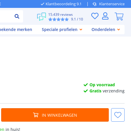
E
Klantbeoordeling 9.1
Klantenservice
15.439 reviews
9.1
/ 10
 bekende merken
Speciale profielen
Onderdelen
Op voorraad
Gratis
verzending
IN WINKELWAGEN
en
in huis!