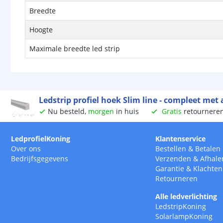
Breedte
Hoogte
Maximale breedte led strip
Ledstrip profiel hoek Slim line - compleet met
Nu besteld,
morgen
in huis
Gratis
retournere
LedprofielKoning
Klantenservice
Over ons
Bestellen
&
Betalen
Bedrijfsgegevens
Verzenden
&
Afhale
Garantie
&
Klachten
Retourneren
Alle ledverlichting
LedstripKoning
SolarlampKoning