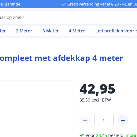
aar garantie
Gratis verzending vanaf € 20,- NL en B
ter
2 Meter
3 Meter
4 Meter
Led profielen voor
- compleet met afdekkap 4 meter
42
,
95
35
,
50
excl.
BTW
Voor
23:45
besteld,
morg