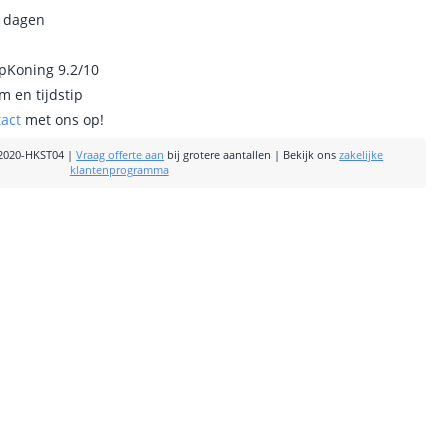
0 dagen
ipKoning 9.2/10
m en tijdstip
tact
met ons op!
2020-HKST04
|
Vraag offerte aan
bij grotere aantallen
|
Bekijk ons
zakelijke
klantenprogramma