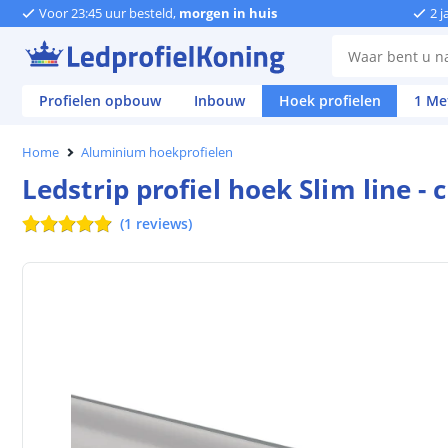
Voor 23:45 uur besteld,
morgen in huis
2 j
Profielen opbouw
Inbouw
Hoek profielen
1 Me
Home
Aluminium hoekprofielen
Ledstrip profiel hoek Slim line 
(
1
reviews
)