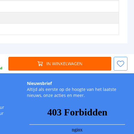
IN WINKELWAGEN
gd
Nieuwsbrief
Altijd als eerste op de hoogte van het laatste
nieuws, onze acties en meer.
uur
ur