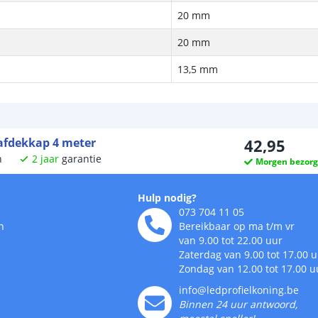
20 mm
20 mm
13,5 mm
 afdekkap 4 meter
42
,
95
n
2
jaar
garantie
Morgen bezor
Hulp nodig?
073 704 11 05
n
Bereikbaar op ma t/m vr
van 9.00 tot 22.00 uur
Zaterdag van 9.00 tot 17.00 
Zondag van 12.00 tot 17.00 u
info@ledprofielkoning.be
Binnen 24 uur antwoord,