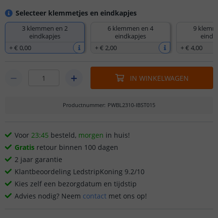
Selecteer klemmetjes en eindkapjes
3 klemmen en 2
6 klemmen en 4
9 klemm
eindkapjes
eindkapjes
eindk
+
€ 0
,
00
+
€ 2
,
00
+
€ 4
,
00
IN WINKELWAGEN
Productnummer
:
PWBL2310-IBST015
Voor
23:45
besteld,
morgen
in huis!
Gratis
retour binnen 100 dagen
2 jaar garantie
Klantbeoordeling LedstripKoning 9.2/10
Kies zelf een bezorgdatum en tijdstip
Advies nodig? Neem
contact
met ons op!