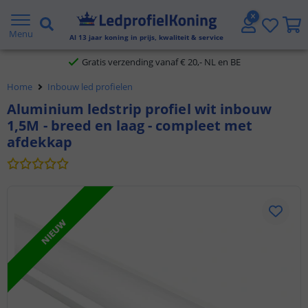
2 jaar garantie
Menu
Al
13
jaar koning in prijs, kwaliteit & service
Gratis verzending vanaf € 20,- NL en BE
Home
Inbouw led profielen
Klantbeoordeling 9.1
Aluminium ledstrip profiel wit inbouw
1,5M - breed en laag - compleet met
Voor 23:45 uur besteld,
morgen in huis
afdekkap
NIEUW