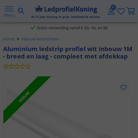
2 jaar garantie
Menu
Al
13
jaar koning in prijs, kwaliteit & service
Gratis verzending vanaf € 20,- NL en BE
Home
Inbouw led profielen
Klantbeoordeling 9.1
Aluminium ledstrip profiel wit inbouw 1M
- breed en laag - compleet met afdekkap
Voor 23:45 uur besteld,
morgen in huis
NIEUW