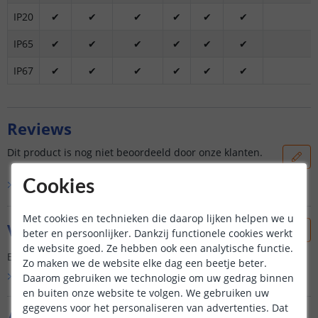
IP20
✔
✔
✔
✔
✔
✔
IP65
✔
✔
✔
✔
✔
✔
IP67
✔
✔
✔
✔
✔
✔
Reviews
Dit product is nog niet beoordeeld door onze klanten.
Cookies
Bekijk alle
0
reviews
Met cookies en technieken die daarop lijken helpen we u
Vraag & antwoord
beter en persoonlijker. Dankzij functionele cookies werkt
de website goed. Ze hebben ook een analytische functie.
Er is nog geen vraag gesteld over dit product.
Zo maken we de website elke dag een beetje beter.
Bekijk alle
Vraag & antwoord
Daarom gebruiken we technologie om uw gedrag binnen
en buiten onze website te volgen. We gebruiken uw
gegevens voor het personaliseren van advertenties. Dat
Aanvullende producten