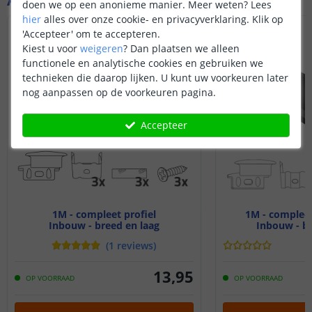
doen we op een anonieme manier.
Meer weten?
Lees
hier
alles over onze cookie- en privacyverklaring. Klik op
'Accepteer' om te accepteren.
Kiest u voor
weigeren
?
Dan plaatsen we alleen
functionele en analytische cookies en gebruiken we
technieken die daarop lijken. U kunt uw voorkeuren later
nog aanpassen op de voorkeuren pagina.
Accepteer
1M - compleet profiel
1M - compleet
Inbouw - breed en laag
Inbouw - br
(
1
reviews
)
13
,
95
OP VOORRAAD
OP VOORRAAD