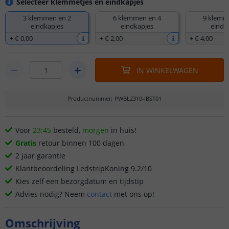
Selecteer klemmetjes en eindkapjes
3 klemmen en 2
6 klemmen en 4
9 klemm
eindkapjes
eindkapjes
eindk
+
€ 0
,
00
+
€ 2
,
00
+
€ 4
,
00
IN WINKELWAGEN
Productnummer
:
PWBL2310-IBST01
Voor
23:45
besteld,
morgen
in huis!
Gratis
retour binnen 100 dagen
2 jaar garantie
Klantbeoordeling LedstripKoning 9.2/10
Kies zelf een bezorgdatum en tijdstip
Advies nodig? Neem
contact
met ons op!
Omschrijving