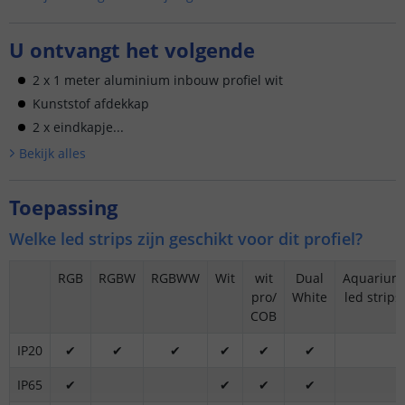
U ontvangt het volgende
2 x 1 meter aluminium inbouw profiel wit
Kunststof afdekkap
2 x eindkapje...
Bekijk alle
s
Toepassing
Welke led strips zijn geschikt voor dit profiel?
RGB
RGBW
RGBWW
Wit
wit
Dual
Aquarium
pro/
White
led strips
COB
IP20
✔
✔
✔
✔
✔
✔
IP65
✔
✔
✔
✔