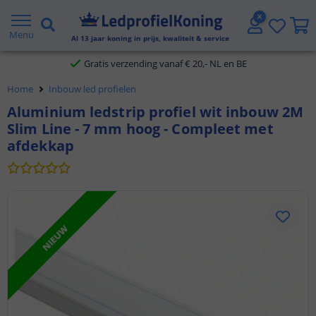
2 jaar garantie
Menu
Al
13
jaar koning in prijs, kwaliteit & service
Gratis verzending vanaf € 20,- NL en BE
Home
Inbouw led profielen
Klantbeoordeling 9.1
Aluminium ledstrip profiel wit inbouw 2M
Slim Line - 7 mm hoog - Compleet met
Voor 23:45 uur besteld,
morgen in huis
afdekkap
NIEUW