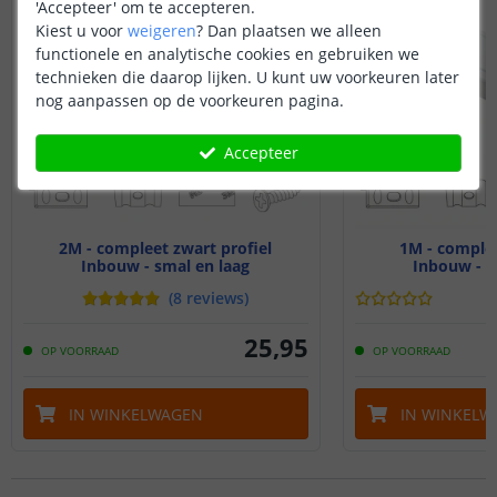
'Accepteer' om te accepteren.
Kiest u voor
weigeren
?
Dan plaatsen we alleen
functionele en analytische cookies en gebruiken we
technieken die daarop lijken. U kunt uw voorkeuren later
nog aanpassen op de voorkeuren pagina.
Accepteer
2M - compleet zwart profiel
1M - complee
Inbouw - smal en laag
Inbouw - s
(
8
reviews
)
25
,
95
OP VOORRAAD
OP VOORRAAD
IN WINKELWAGEN
IN WINKELW