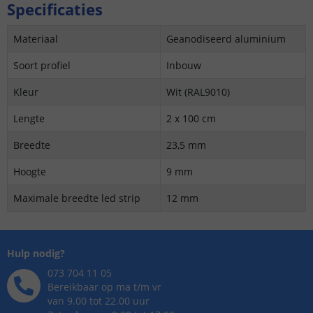
Specificaties
Materiaal
Geanodiseerd aluminium
Soort profiel
Inbouw
Kleur
Wit (RAL9010)
Lengte
2 x 100 cm
Breedte
23,5 mm
Hoogte
9 mm
Maximale breedte led strip
12 mm
Hulp nodig?
073 704 11 05
Bereikbaar op ma t/m vr
van 9.00 tot 22.00 uur