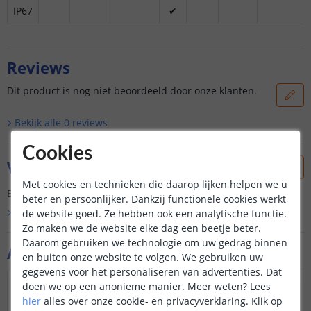
IP67
✔
Reviews
Dit product is nog niet beoordeeld door onze klanten.
Bekijk alle
0
reviews
Cookies
Vraag & antwoord
Met cookies en technieken die daarop lijken helpen we u
Er is nog geen vraag gesteld over dit product.
beter en persoonlijker. Dankzij functionele cookies werkt
Bekijk alle
Vraag & antwoord
de website goed. Ze hebben ook een analytische functie.
Zo maken we de website elke dag een beetje beter.
Daarom gebruiken we technologie om uw gedrag binnen
Aanvullende producten
en buiten onze website te volgen. We gebruiken uw
gegevens voor het personaliseren van advertenties. Dat
doen we op een anonieme manier.
Meer weten?
Lees
NIEUW
hier
alles over onze cookie- en privacyverklaring. Klik op