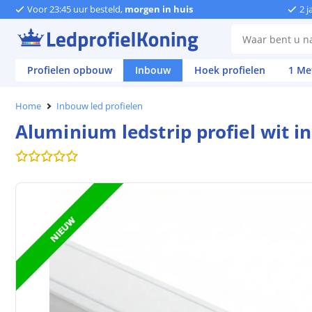
Voor 23:45 uur besteld,
morgen in huis
2 j
Profielen opbouw
Inbouw
Hoek profielen
1 Me
Home
Inbouw led profielen
Aluminium ledstrip profiel wit 
NIEUW