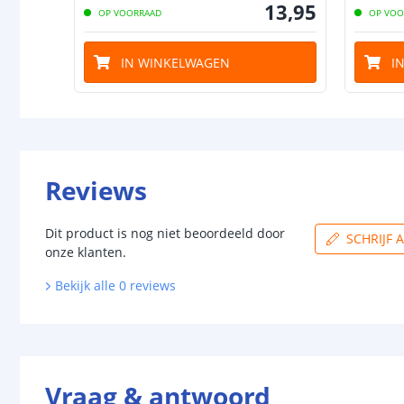
13
,
95
OP VOORRAAD
OP VOO
IN WINKELWAGEN
I
Reviews
Dit product is nog niet beoordeeld door
SCHRIJF 
onze klanten.
Bekijk alle
0
reviews
Vraag & antwoord