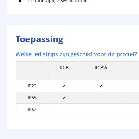
7 x dubbelzijdige 3M plak tape
Toepassing
Welke led strips zijn geschikt voor dit profiel?
RGB
RGBW
IP20
✔
✔
IP65
✔
IP67