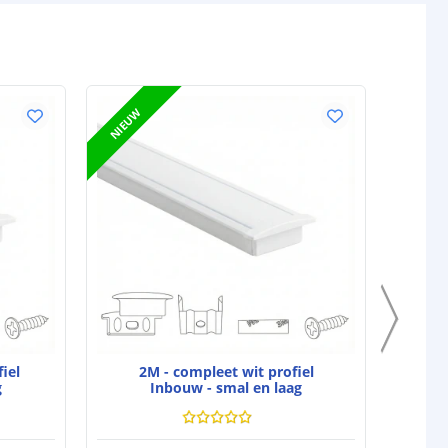
NIEUW
NIEUW
iel
2M - compleet wit profiel
4
g
Inbouw - smal en laag