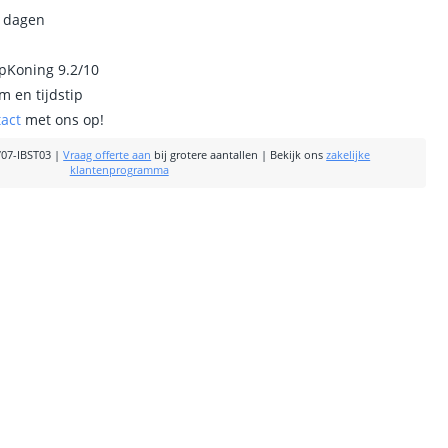
0 dagen
ipKoning 9.2/10
m en tijdstip
tact
met ons op!
07-IBST03
|
Vraag offerte aan
bij grotere aantallen
|
Bekijk ons
zakelijke
klantenprogramma