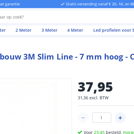
aar garantie
Gratis verzending vanaf € 20,- NL en B
ter
2 Meter
3 Meter
4 Meter
Led profielen voor
inbouw 3M Slim Line - 7 mm hoog -
37
,
95
31
,
36
excl.
BTW
Voor
23:45
besteld,
morg