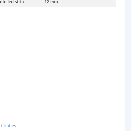
te led strip
12 mm
ificaties