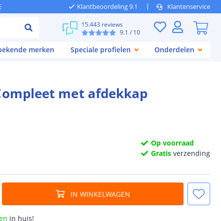
E
Klantbeoordeling 9.1
Klantenservice
15.443 reviews
9.1
/ 10
 bekende merken
Speciale profielen
Onderdelen
 Compleet met afdekkap
Op voorraad
Gratis
verzending
IN WINKELWAGEN
en
in huis!