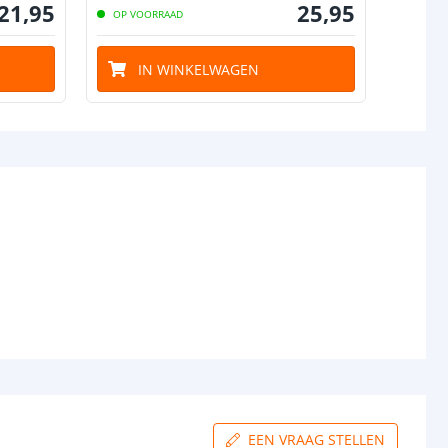
21
,
95
25
,
95
OP VOORRAAD
OP VO
IN WINKELWAGEN
I
EEN VRAAG STELLEN