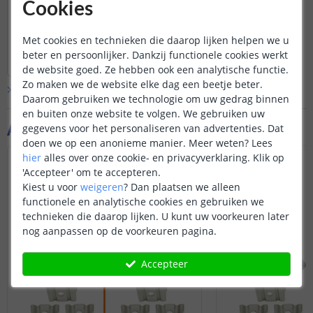
De profielen kunt gemakkelijk met een
Cookies
ijzerzaagje op maat zagen. De afdekkap
kunt u het beste op maat knippen met
Met cookies en technieken die daarop lijken helpen we u
een scherpe schaar.
Bekijk
hele
antwoord
beter en persoonlijker. Dankzij functionele cookies werkt
Door
Priscilla
op
woensdag 12 januari 2022
de website goed. Ze hebben ook een analytische functie.
Zo maken we de website elke dag een beetje beter.
Bekijk alle
Vraag & antwoord
Daarom gebruiken we technologie om uw gedrag binnen
en buiten onze website te volgen. We gebruiken uw
Aanvullende producten
gegevens voor het personaliseren van advertenties. Dat
doen we op een anonieme manier.
Meer weten?
Lees
hier
alles over onze cookie- en privacyverklaring. Klik op
NIEUW
'Accepteer' om te accepteren.
Kiest u voor
weigeren
?
Dan plaatsen we alleen
functionele en analytische cookies en gebruiken we
technieken die daarop lijken. U kunt uw voorkeuren later
nog aanpassen op de voorkeuren pagina.
Accepteer