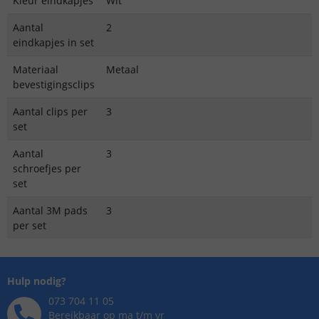
Kleur eindkapjes
Wit
Aantal
2
eindkapjes in set
Materiaal
Metaal
bevestigingsclips
Aantal clips per
3
set
Aantal
3
schroefjes per
set
Aantal 3M pads
3
per set
Hulp nodig?
073 704 11 05
Bereikbaar op ma t/m vr