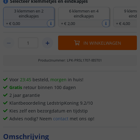
Selecteer klemmetjes en eindkapjes
3 klemmen en 2
6 klemmen en 4
9 klemm
eindkapjes
eindkapjes
eindk
+
€ 0
,
00
+
€ 2
,
00
+
€ 4
,
00
IN WINKELWAGEN
Productnummer
:
LPK-PRSL1707-IBST01
Voor
23:45
besteld,
morgen
in huis!
Gratis
retour binnen 100 dagen
2 jaar garantie
Klantbeoordeling LedstripKoning 9.2/10
Kies zelf een bezorgdatum en tijdstip
Advies nodig? Neem
contact
met ons op!
Omschrijving