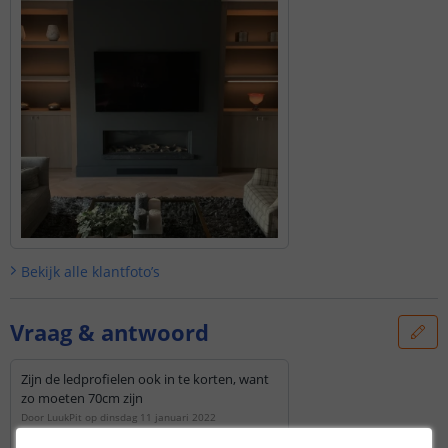
Bekijk alle
klantfoto’s
Vraag & antwoord
Zijn de ledprofielen ook in te korten, want
zo moeten 70cm zijn
Door
LuukPit
op
dinsdag 11 januari 2022