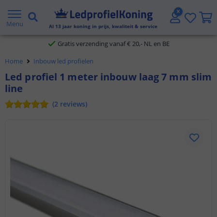
2 jaar garantie
Menu
Al
13
jaar koning in prijs, kwaliteit & service
Gratis verzending vanaf € 20,- NL en BE
Home
Inbouw led profielen
Klantbeoordeling 9.1
Led profiel 1 meter inbouw laag 7 mm slim
line
Voor 23:45 uur besteld,
morgen in huis
(
2
reviews
)