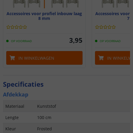
Accessoires voor profiel inbouw laag
Accessoires voor p
8 mm
7 
3
,
95
OP VOORRAAD
OP VOORRAAD
IN WINKELWAGEN
IN WINKELW
Specificaties
Afdekkap
Materiaal
Kunststof
Lengte
100 cm
Kleur
Frosted