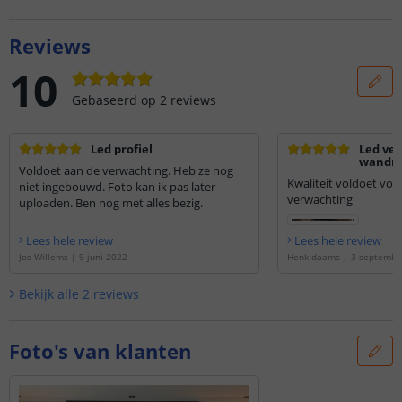
Reviews
10
Gebaseerd op
2
reviews
Led profiel
Led ver
wandm
Voldoet aan de verwachting. Heb ze nog
Kwaliteit voldoet vol
niet ingebouwd. Foto kan ik pas later
verwachting
uploaden. Ben nog met alles bezig.
Lees hele review
Lees hele review
Jos Willems
|
9 juni 2022
Henk daams
|
3 septembe
Bekijk alle
2
reviews
Foto's van klanten