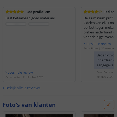
Led profiel 2m
led pro
Best betaalbaar, goed materiaal
De aluminium profiel
2 delen van elk 1 met
perfect tegen mekaar
bleken naderhand net
voor de bijgeleverde 
Lees hele review
Peter Broux
|
20 oktober 
Bedankt voor 
inderdaad dat
aangegeven o
afdekkappen 
Lees hele review
Door
Bram van d
profielen ni
oktober 2020
Carlo collin
|
21 oktober 2025
vanwege de 
de afdekkap.
Bekijk alle
2
reviews
tot 2 meter l
gaat binnenk
afbeelding 
Foto's van klanten
op de pagina