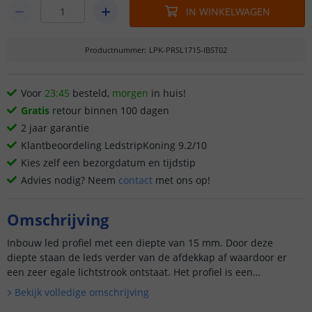
IN WINKELWAGEN
Productnummer
:
LPK-PRSL1715-IBST02
Voor
23:45
besteld,
morgen
in huis!
Gratis
retour binnen 100 dagen
2 jaar garantie
Klantbeoordeling LedstripKoning 9.2/10
Kies zelf een bezorgdatum en tijdstip
Advies nodig? Neem
contact
met ons op!
Omschrijving
Inbouw led profiel met een diepte van 15 mm. Door deze
diepte staan de leds verder van de afdekkap af waardoor er
een zeer egale lichtstrook ontstaat. Het profiel is een
zogenaamd 'slim line...
Bekijk volledige omschrijving