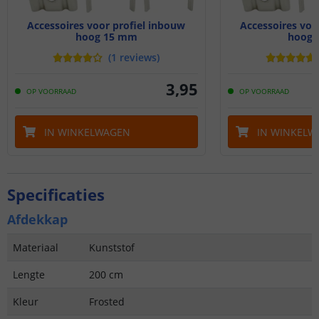
Accessoires voor profiel inbouw
Accessoires voo
hoog 15 mm
hoog 
(
1
reviews
)
3
,
95
OP VOORRAAD
OP VOORRAAD
IN WINKELWAGEN
IN WINKELW
Specificaties
Afdekkap
Materiaal
Kunststof
Lengte
200 cm
Kleur
Frosted