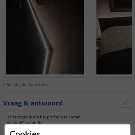
Bekijk alle
klantfoto’s
Vraag & antwoord
Is het mogelijk om het profiel in te korten,
ik heb 160 cm nodig
Door
Bert
op
vrijdag 27 oktober 2023
Cookies