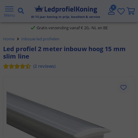
2 jaar garantie
Menu
Al
13
jaar koning in prijs, kwaliteit & service
Gratis verzending vanaf € 20,- NL en BE
Home
Inbouw led profielen
Klantbeoordeling 9.1
Led profiel 2 meter inbouw hoog 15 mm
slim line
Voor 23:45 uur besteld,
morgen in huis
(
2
reviews
)