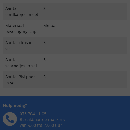
Aantal
2
eindkapjes in set
Materiaal
Metaal
bevestigingsclips
Aantal clips in
5
set
Aantal
5
schroefjes in set
Aantal 3M pads
5
in set
Hulp nodig?
073 704 11 05
Bereikbaar op ma t/m vr
van 9.00 tot 22.00 uur