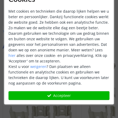
De profielen kunt u gemakkelijk op
maat zagen met een ijzer zaagje
Met cookies en technieken die daarop lijken helpen we u
Bekijk
hele
antwoord
beter en persoonlijker. Dankzij functionele cookies werkt
Door
Sharona
op
vrijdag 27 oktober 2023
de website goed. Ze hebben ook een analytische functie.
Zo maken we de website elke dag een beetje beter.
Bekijk alle
Vraag & antwoord
Daarom gebruiken we technologie om uw gedrag binnen
en buiten onze website te volgen. We gebruiken uw
gegevens voor het personaliseren van advertenties. Dat
Aanvullende producten
doen we op een anonieme manier.
Meer weten?
Lees
hier
alles over onze cookie- en privacyverklaring. Klik op
'Accepteer' om te accepteren.
Kiest u voor
weigeren
?
Dan plaatsen we alleen
functionele en analytische cookies en gebruiken we
technieken die daarop lijken. U kunt uw voorkeuren later
nog aanpassen op de voorkeuren pagina.
Accepteer