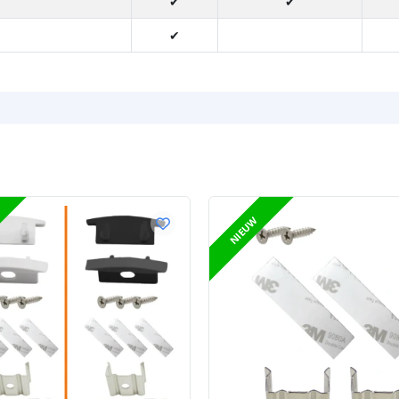
✔
✔
✔
NIEUW