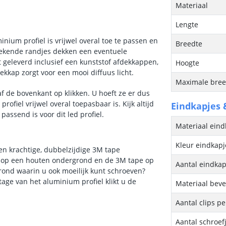
Materiaal
Lengte
nium profiel is vrijwel overal toe te passen en
Breedte
tekende randjes dekken een eventuele
t geleverd inclusief een kunststof afdekkappen,
Hoogte
ekkap zorgt voor een mooi diffuus licht.
Maximale breed
af de bovenkant op klikken. U hoeft ze er dus
profiel vrijwel overal toepasbaar is. Kijk altijd
Eindkapjes 
passend is voor dit led profiel.
Materiaal eind
Kleur eindkapj
en krachtige, dubbelzijdige 3M tape
d op een houten ondergrond en de 3M tape op
Aantal eindkap
rond waarin u ook moeilijk kunt schroeven?
age van het aluminium profiel klikt u de
Materiaal beve
Aantal clips pe
Aantal schroef