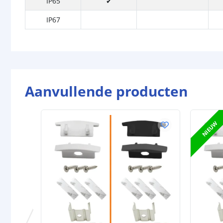
IP65
✔
IP67
Aanvullende producten
NIEUW