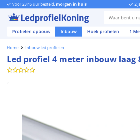
Voor 23:45 uur besteld,
morgen in huis
2 j
Profielen opbouw
Inbouw
Hoek profielen
1 Me
Home
Inbouw led profielen
Led profiel 4 meter inbouw laag