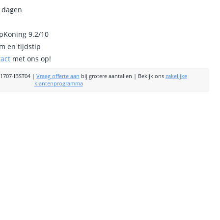
0 dagen
ipKoning 9.2/10
m en tijdstip
tact
met ons op!
1707-IBST04
|
Vraag offerte aan
bij grotere aantallen
|
Bekijk ons
zakelijke
klantenprogramma