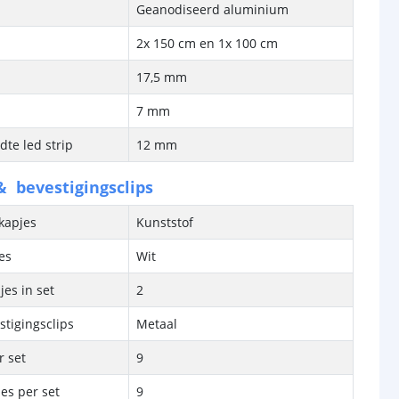
Geanodiseerd aluminium
2x 150 cm en 1x 100 cm
17,5 mm
7 mm
te led strip
12 mm
& bevestigingsclips
kapjes
Kunststof
es
Wit
jes in set
2
stigingsclips
Metaal
r set
9
jes per set
9