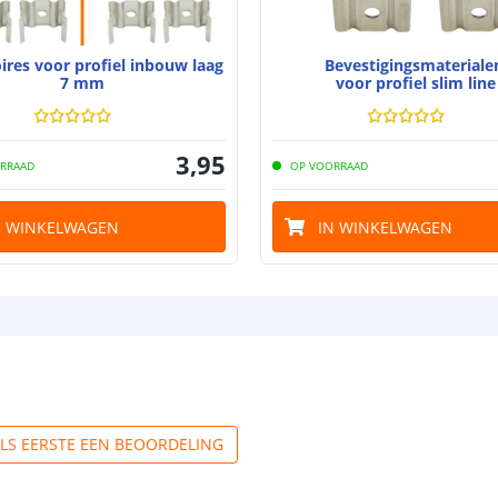
ires voor profiel inbouw laag
Bevestigingsmaterial
7 mm
voor profiel slim line
3
,
95
RRAAD
OP VOORRAAD
N WINKELWAGEN
IN WINKELWAGEN
ALS EERSTE EEN BEOORDELING