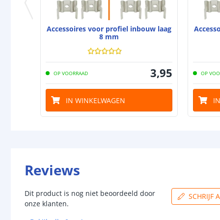
Accessoires voor profiel inbouw laag
Accesso
8 mm
3
,
95
OP VOORRAAD
OP VOO
IN WINKELWAGEN
I
Reviews
Dit product is nog niet beoordeeld door
SCHRIJF 
onze klanten.