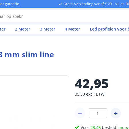
aar garantie
Gratis verzending vanaf € 20,- NL en B
ter
2 Meter
3 Meter
4 Meter
Led profielen voor
 8 mm slim line
42
,
95
35
,
50
excl.
BTW
Voor
23:45
besteld,
morg