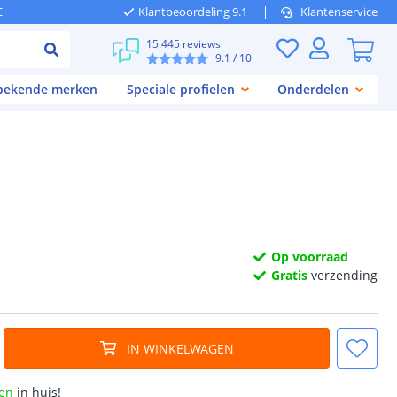
E
Klantbeoordeling 9.1
Klantenservice
15.445 reviews
9.1
/ 10
 bekende merken
Speciale profielen
Onderdelen
Op voorraad
Gratis
verzending
IN WINKELWAGEN
en
in huis!