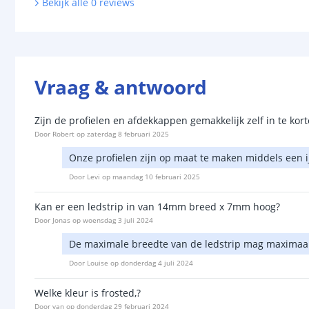
Bekijk alle
0
reviews
Vraag & antwoord
Zijn de profielen en afdekkappen gemakkelijk zelf in te kor
Door
Robert
op
zaterdag 8 februari 2025
Onze profielen zijn op maat te maken middels een 
Door
Levi
op
maandag 10 februari 2025
Kan er een ledstrip in van 14mm breed x 7mm hoog?
Door
Jonas
op
woensdag 3 juli 2024
De maximale breedte van de ledstrip mag maximaal 1
Door
Louise
op
donderdag 4 juli 2024
Welke kleur is frosted,?
Door
van
op
donderdag 29 februari 2024