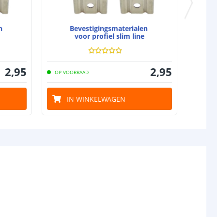
en
Bevestigingsmaterialen
voor profiel slim line
2
,
95
2
,
95
OP VOORRAAD
IN WINKELWAGEN