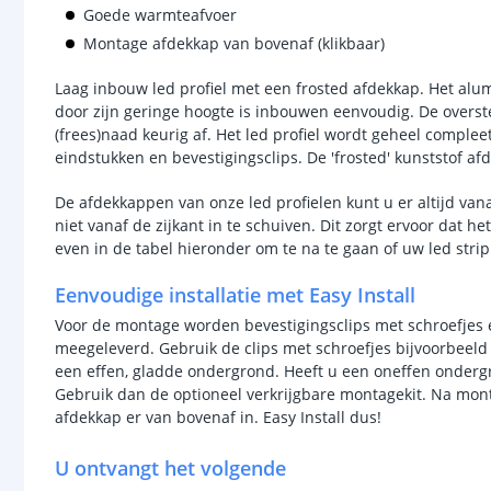
Goede warmteafvoer
Montage afdekkap van bovenaf (klikbaar)
Laag inbouw led profiel met een frosted afdekkap. Het alumi
door zijn geringe hoogte is inbouwen eenvoudig. De overs
(frees)naad keurig af. Het led profiel wordt geheel complee
eindstukken en bevestigingsclips. De 'frosted' kunststof afd
De afdekkappen van onze led profielen kunt u er altijd van
niet vanaf de zijkant in te schuiven. Dit zorgt ervoor dat het 
even in de tabel hieronder om te na te gaan of uw led strip 
Eenvoudige installatie met Easy Install
Voor de montage worden bevestigingsclips met schroefjes 
meegeleverd. Gebruik de clips met schroefjes bijvoorbeel
een effen, gladde ondergrond. Heeft u een oneffen onderg
Gebruik dan de optioneel verkrijgbare montagekit. Na mont
afdekkap er van bovenaf in. Easy Install dus!
U ontvangt het volgende