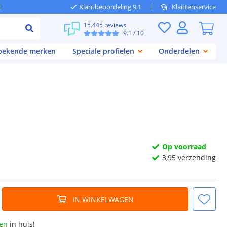
E
Klantbeoordeling 9.1
Klantenservice
15.445 reviews
9.1
/ 10
 bekende merken
Speciale profielen
Onderdelen
Op voorraad
3,
95
verzending
IN WINKELWAGEN
en
in huis!