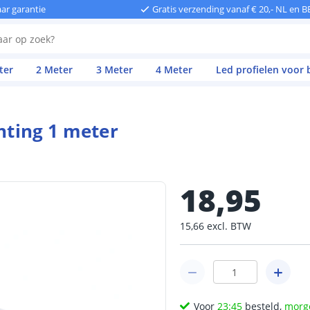
aar garantie
Gratis verzending vanaf € 20,- NL en B
ter
2 Meter
3 Meter
4 Meter
Led profielen voor
chting 1 meter
18
,
95
15
,
66
excl.
BTW
Voor
23:45
besteld,
morg