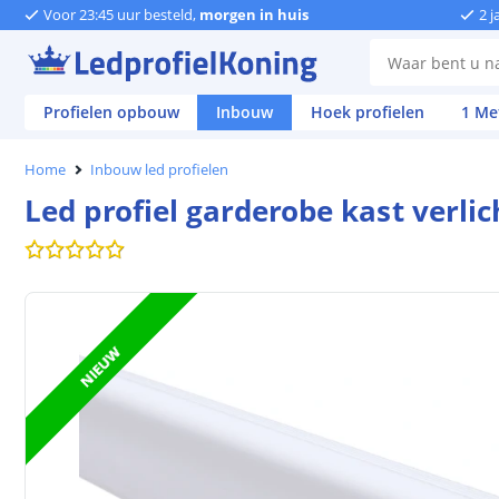
Voor 23:45 uur besteld,
morgen in huis
2 j
Profielen opbouw
Inbouw
Hoek profielen
1 Me
Home
Inbouw led profielen
Led profiel garderobe kast verli
NIEUW