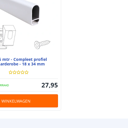
5 mtr - Compleet profiel
arderobe - 18 x 34 mm
27
,
95
RRAAD
N WINKELWAGEN