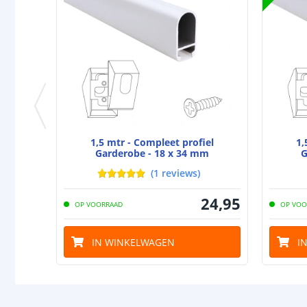
1,5 mtr - Compleet profiel
1,
Garderobe - 18 x 34 mm
G
(
1
reviews
)
24
,
95
OP VOORRAAD
OP VOO
IN WINKELWAGEN
I