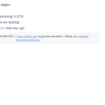
0 dagen
ipKoning 9.2/10
m en tijdstip
tact
met ons op!
D1834-ST01
|
Vraag offerte aan
bij grotere aantallen
|
Bekijk ons
zakelijke
klantenprogramma