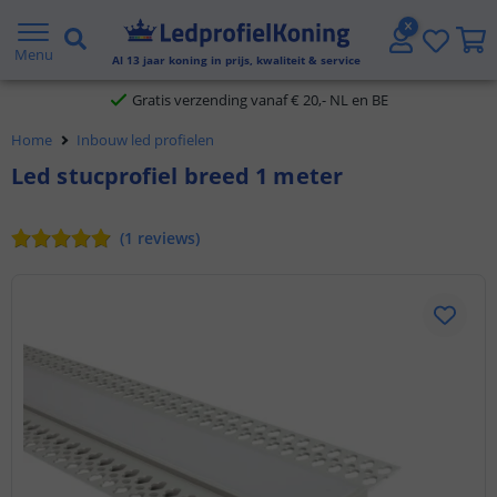
2 jaar garantie
Menu
Al
13
jaar koning in prijs, kwaliteit & service
Gratis verzending vanaf € 20,- NL en BE
Home
Inbouw led profielen
Klantbeoordeling 9.1
Led stucprofiel breed 1 meter
Voor 23:45 uur besteld,
morgen in huis
(
1
reviews
)