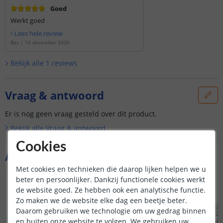
Goed
Werkt goed
Lees hele review
Bas
|
16 december 2020
Bekijk alle
1
reviews
Vraag & antwoord
Er is nog geen vraag gesteld over dit product.
Bekijk alle
Vraag & antwoord
Cookies
Aanvullende producten
Met cookies en technieken die daarop lijken helpen we u
beter en persoonlijker. Dankzij functionele cookies werkt
NIEUW
de website goed. Ze hebben ook een analytische functie.
Zo maken we de website elke dag een beetje beter.
Daarom gebruiken we technologie om uw gedrag binnen
en buiten onze website te volgen. We gebruiken uw