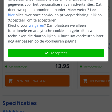
gegevens voor het personaliseren van advertenties. Dat
doen we op een anonieme manier.
Meer weten?
Lees
hier
alles over onze cookie- en privacyverklaring. Klik op
'Accepteer' om te accepteren.
Kiest u voor
weigeren
?
Dan plaatsen we alleen
functionele en analytische cookies en gebruiken we
technieken die daarop lijken. U kunt uw voorkeuren later
nog aanpassen op de voorkeuren pagina.
1M - Compleet profiel
1,5M - Comp
Stucprofiel
Stucp
Accepteer
(
1
reviews
)
13
,
95
OP VOORRAAD
OP VOORRAAD
IN WINKELWAGEN
IN WINKELW
Specificaties
Afdekkap