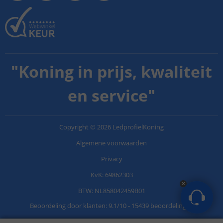
"
Koning in prijs, kwaliteit
en service
"
Copyright
©
2026
LedprofielKoning
Algemene voorwaarden
Privacy
KvK: 69862303
BTW: NL858042459B01
Beoordeling door klanten:
9.1
/
10
-
15439 beoordelingen