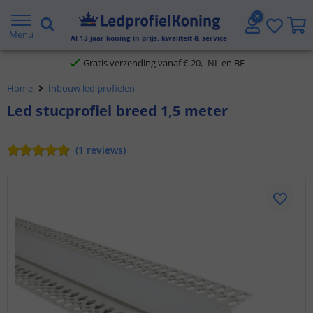
2 jaar garantie
Menu
Al
13
jaar koning in prijs, kwaliteit & service
Gratis verzending vanaf € 20,- NL en BE
Home
Inbouw led profielen
Klantbeoordeling 9.1
Led stucprofiel breed 1,5 meter
Voor 23:45 uur besteld,
morgen in huis
(
1
reviews
)