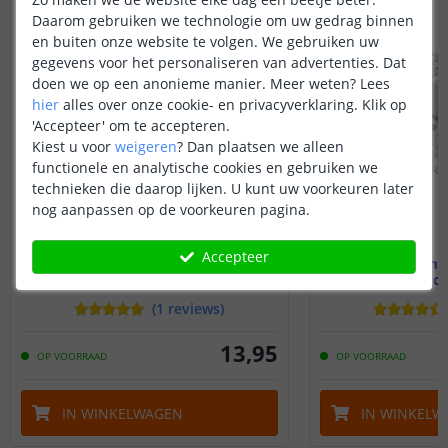
Daarom gebruiken we technologie om uw gedrag binnen
en buiten onze website te volgen. We gebruiken uw
gegevens voor het personaliseren van advertenties. Dat
doen we op een anonieme manier.
Meer weten?
Lees
hier
alles over onze cookie- en privacyverklaring. Klik op
'Accepteer' om te accepteren.
Kiest u voor
weigeren
?
Dan plaatsen we alleen
functionele en analytische cookies en gebruiken we
technieken die daarop lijken. U kunt uw voorkeuren later
nog aanpassen op de voorkeuren pagina.
Accepteer
1M - Compleet profiel
2M - Compl
Stucprofiel
Stucp
(
1
reviews
)
13
,
95
OP VOORRAAD
OP VOORRAAD
IN WINKELWAGEN
IN WINKELW