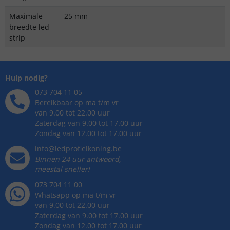
Maximale
25 mm
breedte led
strip
Hulp nodig?
073 704 11 05
Bereikbaar op ma t/m vr
van 9.00 tot 22.00 uur
Zaterdag van 9.00 tot 17.00 uur
Zondag van 12.00 tot 17.00 uur
info@ledprofielkoning.be
Binnen 24 uur antwoord,
meestal sneller!
073 704 11 00
Whatsapp op ma t/m vr
van 9.00 tot 22.00 uur
Zaterdag van 9.00 tot 17.00 uur
Zondag van 12.00 tot 17.00 uur