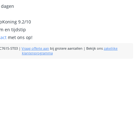
0 dagen
ipKoning 9.2/10
m en tijdstip
tact
met ons op!
C7615-ST03
|
Vraag offerte aan
bij grotere aantallen
|
Bekijk ons
zakelijke
klantenprogramma