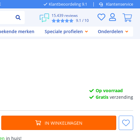
E
Klantbeoordeling 9.1
Klantenservice
15.439 reviews
9.1
/ 10
 bekende merken
Speciale profielen
Onderdelen
Op voorraad
Gratis
verzending
IN WINKELWAGEN
en
in huis!