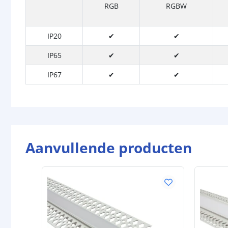
RGB
RGBW
IP20
✔
✔
IP65
✔
✔
IP67
✔
✔
Aanvullende producten