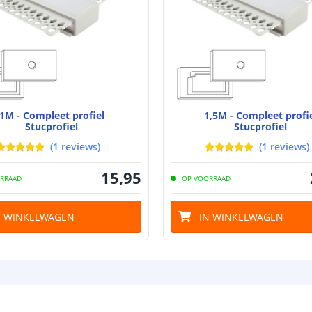
1M - Compleet profiel
1,5M - Compleet profi
Stucprofiel
Stucprofiel
(
1
reviews
)
(
1
reviews
)
15
,
95
RRAAD
OP VOORRAAD
N WINKELWAGEN
IN WINKELWAGEN