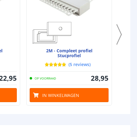
el
2M - Compleet profiel
Stucprofiel
(
5
reviews
)
22
,
95
28
,
95
OP VOORRAAD
OP VO
IN WINKELWAGEN
I