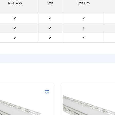
RGBWW
Wit
Wit Pro
✔
✔
✔
✔
✔
✔
✔
✔
✔