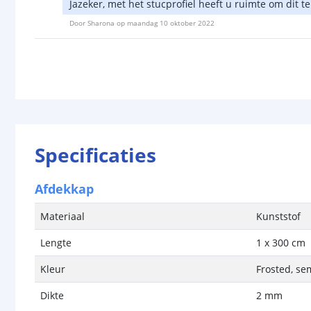
Jazeker, met het stucprofiel heeft u ruimte om dit 
Door
Sharona
op
maandag 10 oktober 2022
Specificaties
Afdekkap
Materiaal
Kunststof
Lengte
1 x 300 cm
Kleur
Frosted, se
Dikte
2 mm