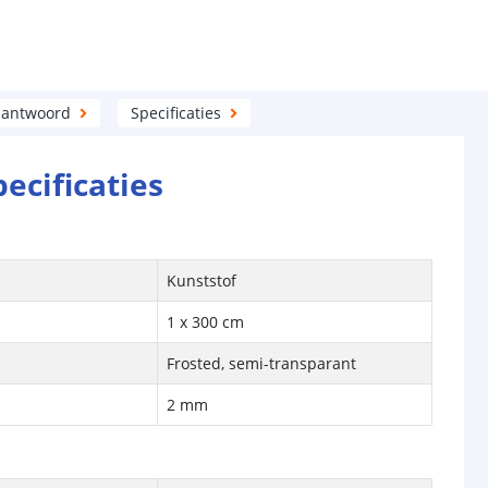
 antwoord
Specificaties
pecificaties
Kunststof
1 x 300 cm
Frosted, semi-transparant
2 mm