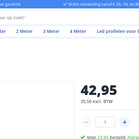
aar garantie
Gratis verzending vanaf € 20,- NL en B
ter
2 Meter
3 Meter
4 Meter
Led profielen voor
42
,
95
35
,
50
excl.
BTW
Voor
23:45
besteld,
morg