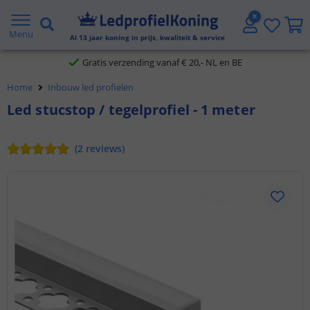
2 jaar garantie
Menu
Al
13
jaar koning in prijs, kwaliteit & service
Gratis verzending vanaf € 20,- NL en BE
Home
Inbouw led profielen
Klantbeoordeling 9.1
Led stucstop / tegelprofiel - 1 meter
Voor 23:45 uur besteld,
morgen in huis
(
2
reviews
)