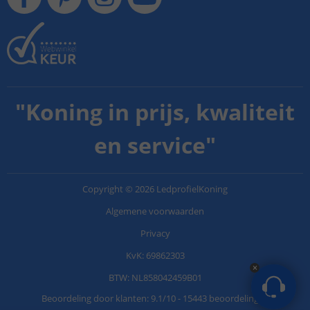
"
Koning in prijs, kwaliteit
en service
"
Copyright
©
2026
LedprofielKoning
Algemene voorwaarden
Privacy
KvK: 69862303
BTW: NL858042459B01
Beoordeling door klanten:
9.1
/
10
-
15443 beoordelingen