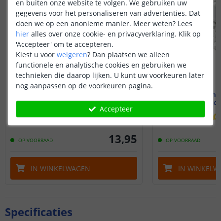
en buiten onze website te volgen. We gebruiken uw
gegevens voor het personaliseren van advertenties. Dat
doen we op een anonieme manier.
Meer weten?
Lees
hier
alles over onze cookie- en privacyverklaring. Klik op
'Accepteer' om te accepteren.
Kiest u voor
weigeren
?
Dan plaatsen we alleen
functionele en analytische cookies en gebruiken we
technieken die daarop lijken. U kunt uw voorkeuren later
nog aanpassen op de voorkeuren pagina.
1M - Compleet profiel
2M - Compl
Stucprofiel
Stucp
Accepteer
(
1
reviews
)
13
,
95
OP VOORRAAD
OP VOORRAAD
IN WINKELWAGEN
IN WINKELW
Specificaties