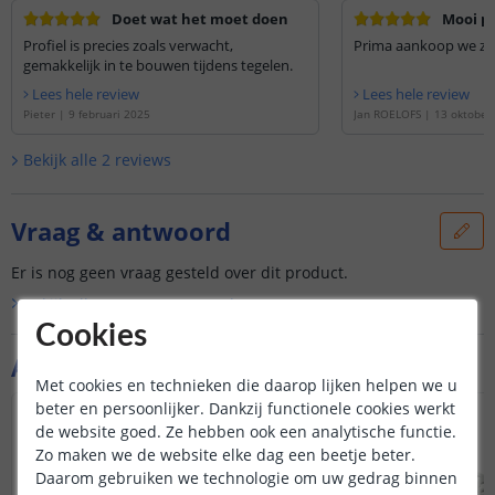
Doet wat het moet doen
Mooi p
Profiel is precies zoals verwacht,
Prima aankoop we zijn
gemakkelijk in te bouwen tijdens tegelen.
Lees hele review
Lees hele review
Pieter
|
9 februari 2025
Jan ROELOFS
|
13 oktober
Bekijk alle
2
reviews
Vraag & antwoord
Er is nog geen vraag gesteld over dit product.
Bekijk alle
Vraag & antwoord
Cookies
Aanvullende producten
Met cookies en technieken die daarop lijken helpen we u
beter en persoonlijker. Dankzij functionele cookies werkt
de website goed. Ze hebben ook een analytische functie.
Zo maken we de website elke dag een beetje beter.
Daarom gebruiken we technologie om uw gedrag binnen