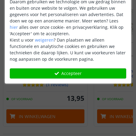
Daarom gebruiken we technologie om uw gedrag binnen
en buiten onze website te volgen. We gebruiken uw
gegevens voor het personaliseren van advertenties. Dat
doen we op een anonieme manier.
Meer weten?
Lees
hier
alles over onze cookie- en privacyverklaring. Klik op
'Accepteer' om te accepteren.
Kiest u voor
weigeren
?
Dan plaatsen we alleen
functionele en analytische cookies en gebruiken we
technieken die daarop lijken. U kunt uw voorkeuren later
nog aanpassen op de voorkeuren pagina.
1M - Compleet profiel
1M - Compl
Accepteer
Stucprofiel
Stucp
(
1
reviews
)
13
,
95
OP VOORRAAD
OP VOORRAAD
IN WINKELWAGEN
IN WINKELW