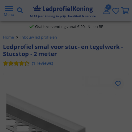
2 jaar garantie
Menu
Al
13
jaar koning in prijs, kwaliteit & service
Gratis verzending vanaf € 20,- NL en BE
Home
Inbouw led profielen
Klantbeoordeling 9.1
Ledprofiel smal voor stuc- en tegelwerk -
Stucstop - 2 meter
Voor 23:45 uur besteld,
morgen in huis
(
1
reviews
)