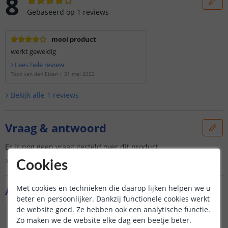
8
Gebaseerd op
1
reviews
mooi product
werkt geweldig
Lees hele review
Toon van den Elsen
|
31 mei 2022
Bekijk alle
1
reviews
Vraag & antwoord
Er is nog geen vraag gesteld over dit product.
Bekijk alle
Vraag & antwoord
Cookies
Aanvullende producten
Met cookies en technieken die daarop lijken helpen we u
beter en persoonlijker. Dankzij functionele cookies werkt
de website goed. Ze hebben ook een analytische functie.
Zo maken we de website elke dag een beetje beter.