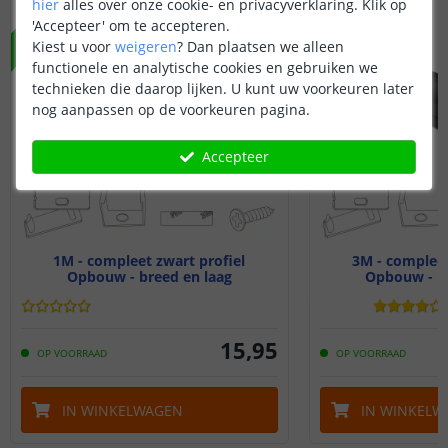
hier
alles over onze cookie- en privacyverklaring. Klik op
NIEUW
'Accepteer' om te accepteren.
Kiest u voor
weigeren
?
Dan plaatsen we alleen
functionele en analytische cookies en gebruiken we
technieken die daarop lijken. U kunt uw voorkeuren later
nog aanpassen op de voorkeuren pagina.
Accepteer
1M - compleet zwart profiel
3M - compleet
Opbouw - breed en laag
Opbouw - br
15
,
95
OP VOORRAAD
OP VOORRAAD
IN WINKELWAGEN
IN WINKELW