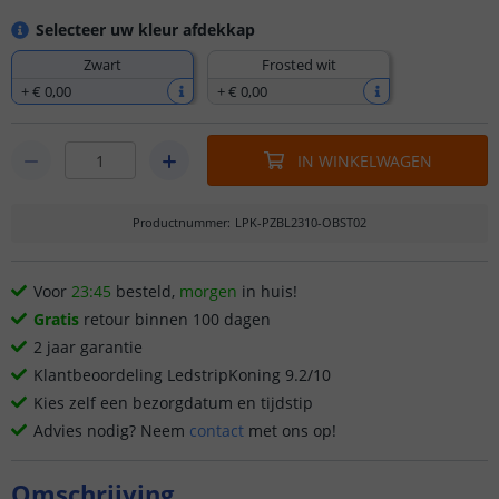
Selecteer uw kleur afdekkap
Zwart
Frosted wit
+
€ 0
,
00
+
€ 0
,
00
IN WINKELWAGEN
Productnummer
:
LPK-PZBL2310-OBST02
Voor
23:45
besteld,
morgen
in huis!
Gratis
retour binnen 100 dagen
2 jaar garantie
Klantbeoordeling LedstripKoning 9.2/10
Kies zelf een bezorgdatum en tijdstip
Advies nodig? Neem
contact
met ons op!
Omschrijving