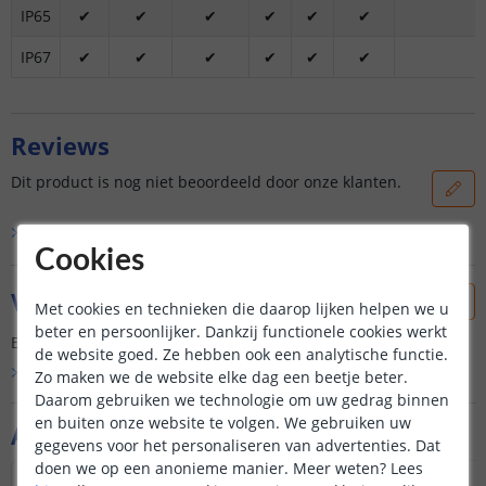
IP65
✔
✔
✔
✔
✔
✔
IP67
✔
✔
✔
✔
✔
✔
Reviews
Dit product is nog niet beoordeeld door onze klanten.
Bekijk alle
0
reviews
Cookies
Vraag & antwoord
Met cookies en technieken die daarop lijken helpen we u
beter en persoonlijker. Dankzij functionele cookies werkt
Er is nog geen vraag gesteld over dit product.
de website goed. Ze hebben ook een analytische functie.
Bekijk alle
Vraag & antwoord
Zo maken we de website elke dag een beetje beter.
Daarom gebruiken we technologie om uw gedrag binnen
en buiten onze website te volgen. We gebruiken uw
Aanvullende producten
gegevens voor het personaliseren van advertenties. Dat
doen we op een anonieme manier.
Meer weten?
Lees