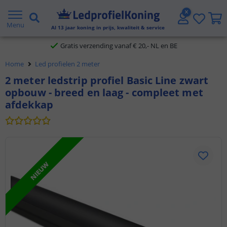
2 jaar garantie
Menu
Al
13
jaar koning in prijs, kwaliteit & service
Gratis verzending vanaf € 20,- NL en BE
Home
Led profielen 2 meter
Klantbeoordeling 9.1
2 meter ledstrip profiel Basic Line zwart
opbouw - breed en laag - compleet met
Voor 23:45 uur besteld,
morgen in huis
afdekkap
NIEUW