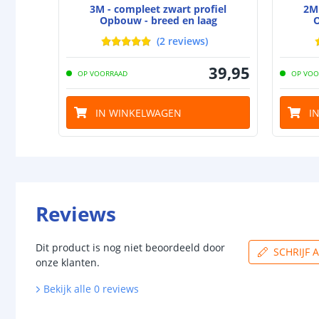
3M - compleet zwart profiel
2M 
Opbouw - breed en laag
O
(
2
reviews
)
39
,
95
OP VOORRAAD
OP VOO
IN WINKELWAGEN
I
Reviews
Dit product is nog niet beoordeeld door
SCHRIJF 
onze klanten.
Bekijk alle
0
reviews