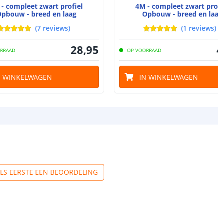
- compleet zwart profiel
4M - compleet zwart pro
pbouw - breed en laag
Opbouw - breed en la
(
7
reviews
)
(
1
reviews
)
28
,
95
RRAAD
OP VOORRAAD
N WINKELWAGEN
IN WINKELWAGEN
ALS EERSTE EEN BEOORDELING