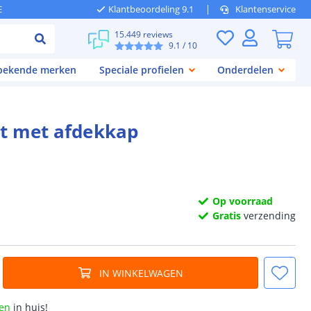
E
Klantbeoordeling 9.1
Klantenservice
15.449 reviews
9.1
/ 10
 bekende merken
Speciale profielen
Onderdelen
et met afdekkap
Op voorraad
Gratis
verzending
IN WINKELWAGEN
en
in huis!