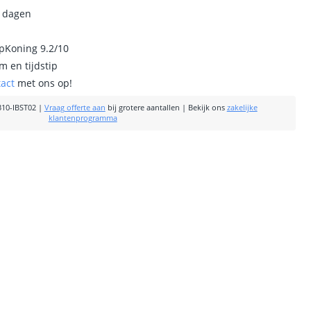
0 dagen
ipKoning 9.2/10
m en tijdstip
tact
met ons op!
10-IBST02
|
Vraag offerte aan
bij grotere aantallen
|
Bekijk ons
zakelijke
klantenprogramma