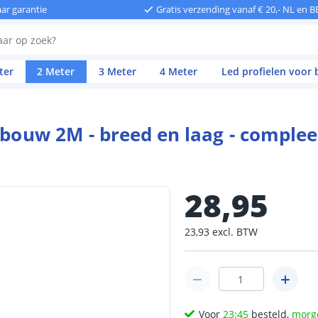
aar garantie
Gratis verzending vanaf € 20,- NL en B
ter
2 Meter
3 Meter
4 Meter
Led profielen voor
inbouw 2M - breed en laag - comple
28
,
95
23
,
93
excl.
BTW
Voor
23:45
besteld,
morg