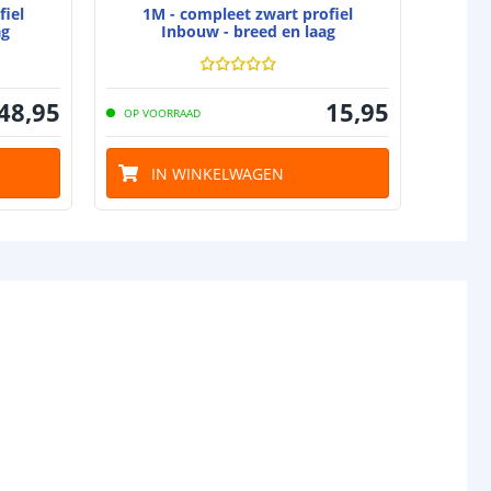
fiel
1M - compleet zwart profiel
2M
ag
Inbouw - breed en laag
48
,
95
15
,
95
OP VOORRAAD
OP VO
IN WINKELWAGEN
I