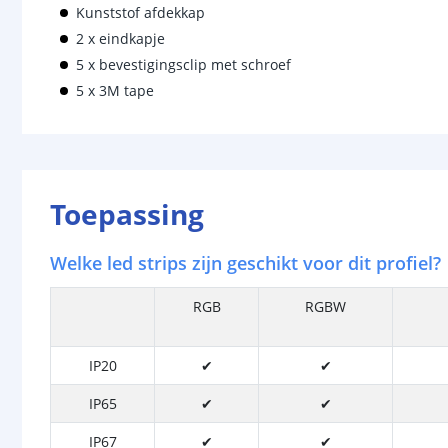
Kunststof afdekkap
2 x eindkapje
5 x bevestigingsclip met schroef
5 x 3M tape
Toepassing
Welke led strips zijn geschikt voor dit profiel?
RGB
RGBW
IP20
✔
✔
IP65
✔
✔
IP67
✔
✔