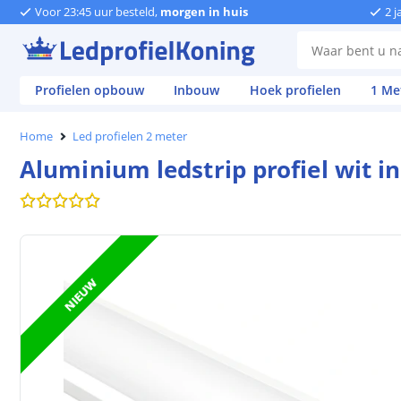
Voor 23:45 uur besteld,
morgen in huis
2 j
Profielen opbouw
Inbouw
Hoek profielen
1 Me
Home
Led profielen 2 meter
Aluminium ledstrip profiel wit 
NIEUW