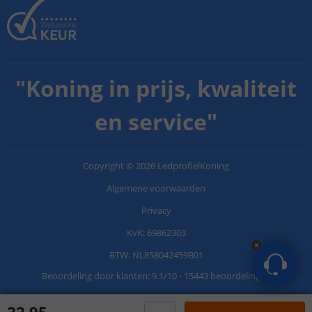
"
Koning in prijs, kwaliteit
en service
"
Copyright
©
2026
LedprofielKoning
Algemene voorwaarden
Privacy
KvK: 69862303
BTW: NL858042459B01
Beoordeling door klanten:
9.1
/
10
-
15443 beoordelingen