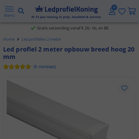
2 jaar garantie
Menu
Al
13
jaar koning in prijs, kwaliteit & service
Gratis verzending vanaf € 20,- NL en BE
Klantbeoordeling 9.1
Home
Led profielen 2 meter
Led profiel 2 meter opbouw breed hoog 20
Voor 23:45 uur besteld,
morgen in huis
mm
(
5
reviews
)