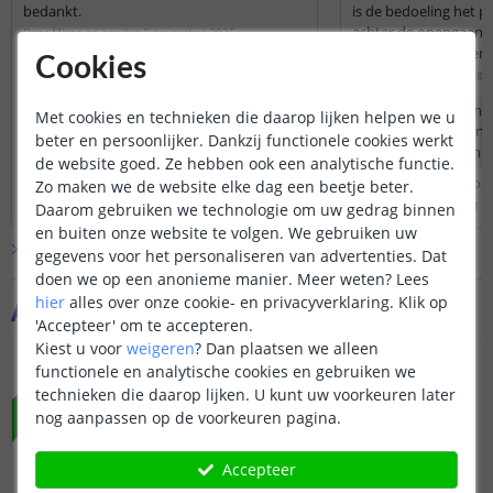
bedankt.
is de bedoeling het pr
achter de opengaand
Door
Miran
op
zondag 9 november 2025
hangkast (de deuren 
Cookies
Onze profielen kunnen, met afdekkap
dan onderkant kast), w
Door
Peter
op
woensdag 9 
en al, gemakkelijk ingekort worden
naar de achterwand wi
middels een ijzerzaag.
Helaas kunnen onze
profiel gemonteerd 
Met cookies en technieken die daarop lijken helpen we u
vanuit het midden v
bevestiging via een v
beter en persoonlijker. Dankzij functionele cookies werkt
bevestigd worden m
het profiel i.p.v. de a
de website goed. Ze hebben ook een analytische functie.
meegeleverde beuge
Bekijk
hele
antwoord
Bekijk
hele
antwoo
Zo maken we de website elke dag een beetje beter.
Door
Levi
op
zondag 9 november 2025
Door
Levi
op
donderdag 10
Daarom gebruiken we technologie om uw gedrag binnen
en buiten onze website te volgen. We gebruiken uw
Bekijk alle
Vraag & antwoord
gegevens voor het personaliseren van advertenties. Dat
doen we op een anonieme manier.
Meer weten?
Lees
hier
alles over onze cookie- en privacyverklaring. Klik op
Aanvullende producten
'Accepteer' om te accepteren.
Kiest u voor
weigeren
?
Dan plaatsen we alleen
NIEUW
functionele en analytische cookies en gebruiken we
technieken die daarop lijken. U kunt uw voorkeuren later
nog aanpassen op de voorkeuren pagina.
Accepteer