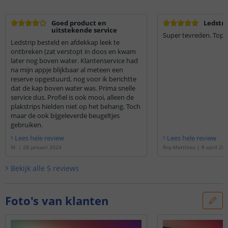
Goed product en
Ledstri
uitstekende service
Super tevreden. Top k
Ledstrip besteld en afdekkap leek te
ontbreken (zat verstopt in doos en kwam
later nog boven water. Klantenservice had
na mijn appje blijkbaar al meteen een
reserve opgestuurd, nog voor ik berichtte
dat de kap boven water was. Prima snelle
service dus. Profiel is ook mooi, alleen de
plakstrips hielden niet op het behang. Toch
maar de ook bijgeleverde beugeltjes
gebruiken.
Lees hele review
Lees hele review
M.
|
28 januari 2024
Roy-Matthieu
|
8 april 20
Bekijk alle
5
reviews
Foto's van klanten