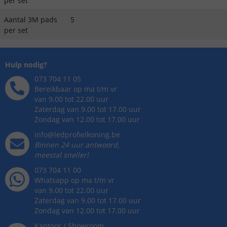
per set
Aantal 3M pads
5
per set
Hulp nodig?
073 704 11 05
Bereikbaar op ma t/m vr
van 9.00 tot 22.00 uur
Zaterdag van 9.00 tot 17.00 uur
Zondag van 12.00 tot 17.00 uur
info@ledprofielkoning.be
Binnen 24 uur antwoord,
meestal sneller!
073 704 11 00
Whatsapp op ma t/m vr
van 9.00 tot 22.00 uur
Zaterdag van 9.00 tot 17.00 uur
Zondag van 12.00 tot 17.00 uur
Kantoor / Showroom