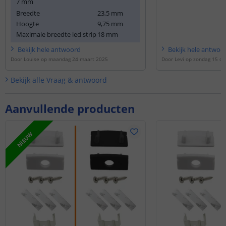
7 mm
bevestigen voor het
Breedte
23,5 mm
Hoogte
9,75 mm
Maximale breedte led strip
18 mm
Bekijk
hele
antwoord
Bekijk
hele
antwoo
Door
Louise
op
maandag 24 maart 2025
Door
Levi
op
zondag 15 d
Bekijk alle
Vraag & antwoord
Aanvullende producten
NIEUW