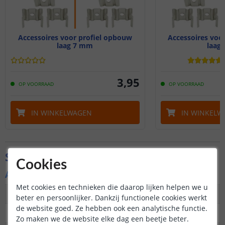
Accessoires voor profiel opbouw
Accessoires voo
laag 7 mm
laag
3
,
95
OP VOORRAAD
OP VOORRAAD
IN WINKELWAGEN
IN WINKELW
Specificaties
Cookies
Afdekkap
Met cookies en technieken die daarop lijken helpen we u
Materiaal
Kunststof
beter en persoonlijker. Dankzij functionele cookies werkt
de website goed. Ze hebben ook een analytische functie.
Lengte
200 cm
Zo maken we de website elke dag een beetje beter.