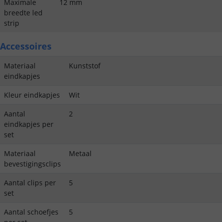
Maximale
12 mm
breedte led
strip
Accessoires
Materiaal
Kunststof
eindkapjes
Kleur eindkapjes
Wit
Aantal
2
eindkapjes per
set
Materiaal
Metaal
bevestigingsclips
Aantal clips per
5
set
Aantal schoefjes
5