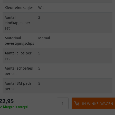
Kleur eindkapjes
Wit
Aantal
2
eindkapjes per
set
Materiaal
Metaal
bevestigingsclips
Aantal clips per
5
set
Aantal schoefjes
5
per set
Aantal 3M pads
5
per set
22
,
95
IN WINKELWAGEN
Morgen bezorgd