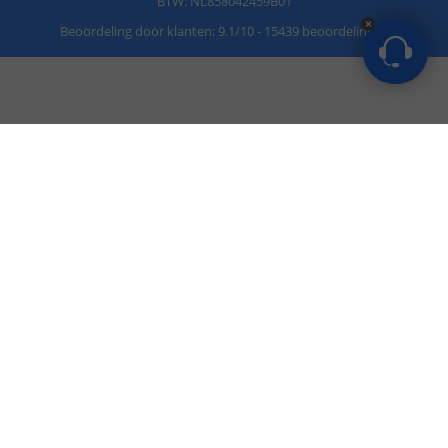
BTW: NL858042459B01
Beoordeling door klanten:
9.1
/
10
-
15439 beoordelingen
22
,
95
Morgen bezorgd
In winkelwagen
Hulp nodig?
073 704 11 05
Bereikbaar op ma t/m vr
van 9.00 tot 22.00 uur
Zaterdag van 9.00 tot 17.00 uur
Zondag van 12.00 tot 17.00 uur
info@ledprofielkoning.be
Binnen 24 uur antwoord,
meestal sneller!
073 704 11 00