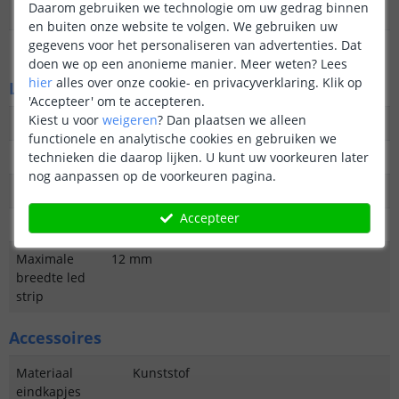
Daarom gebruiken we technologie om uw gedrag binnen
Kleur
Frosted, semi-transparant
en buiten onze website te volgen. We gebruiken uw
gegevens voor het personaliseren van advertenties. Dat
Dikte
2 mm
doen we op een anonieme manier.
Meer weten?
Lees
hier
alles over onze cookie- en privacyverklaring. Klik op
Led profiel
'Accepteer' om te accepteren.
Kiest u voor
weigeren
?
Dan plaatsen we alleen
Materiaal
Geanodiseerd aluminium
functionele en analytische cookies en gebruiken we
technieken die daarop lijken. U kunt uw voorkeuren later
Lengte
2 x 100 cm
nog aanpassen op de voorkeuren pagina.
Breedte
17,3 mm
Accepteer
Hoogte
7 mm
Maximale
12 mm
breedte led
strip
Accessoires
Materiaal
Kunststof
eindkapjes