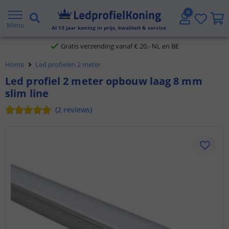
2 jaar garantie
Menu
Al
13
jaar koning in prijs, kwaliteit & service
Gratis verzending vanaf € 20,- NL en BE
Klantbeoordeling 9.1
Home
Led profielen 2 meter
Led profiel 2 meter opbouw laag 8 mm
Voor 23:45 uur besteld,
morgen in huis
slim line
(
2
reviews
)