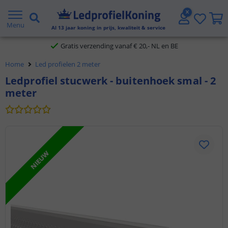
2 jaar garantie
Menu
Al
13
jaar koning in prijs, kwaliteit & service
Gratis verzending vanaf € 20,- NL en BE
Home
Led profielen 2 meter
Klantbeoordeling 9.1
Ledprofiel stucwerk - buitenhoek smal - 2
meter
Voor 23:45 uur besteld,
morgen in huis
NIEUW