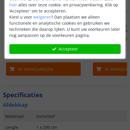
hier
alles over onze cookie- en privacyverklaring. Klik op
'Accepteer' om te accepteren.
Kiest u voor
weigeren
?
Dan plaatsen we alleen
functionele en analytische cookies en gebruiken we
2M - Compleet profiel
2M - Compl
technieken die daarop lijken. U kunt uw voorkeuren later
Stucprofiel
Stucp
nog aanpassen op de voorkeuren pagina.
(
6
reviews
)
Accepteer
25
,
95
OP VOORRAAD
OP VOORRAAD
IN WINKELWAGEN
IN WINKELW
Specificaties
Afdekkap
Materiaal
Kunststof
Lengte
1 x 200 cm