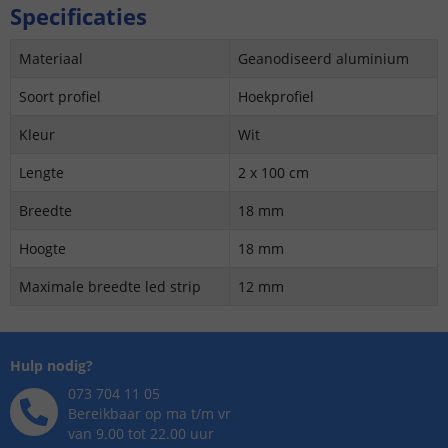
Specificaties
Materiaal
Geanodiseerd aluminium
Soort profiel
Hoekprofiel
Kleur
Wit
Lengte
2 x 100 cm
Breedte
18 mm
Hoogte
18 mm
Maximale breedte led strip
12 mm
Hulp nodig?
073 704 11 05
Bereikbaar op ma t/m vr
van 9.00 tot 22.00 uur