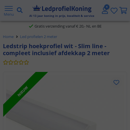
2 jaar garantie
Menu
Al
13
jaar koning in prijs, kwaliteit & service
Gratis verzending vanaf € 20,- NL en BE
Home
Led profielen 2 meter
Klantbeoordeling 9.1
Ledstrip hoekprofiel wit - Slim line -
compleet inclusief afdekkap 2 meter
Voor 23:45 uur besteld,
morgen in huis
NIEUW