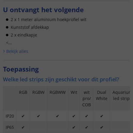
U ontvangt het volgende
2 x 1 meter aluminium hoekprofiel wit
Kunststof afdekkap
2 x eindkapje
<...
Bekijk alle
s
Toepassing
Welke led strips zijn geschikt voor dit profiel?
RGB
RGBW
RGBWW
Wit
wit
Dual
Aquarium
pro/
White
led strips
COB
IP20
✔
✔
✔
✔
✔
✔
IP65
✔
✔
✔
✔