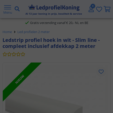
2 jaar garantie
Menu
Al
13
jaar koning in prijs, kwaliteit & service
Gratis verzending vanaf € 20,- NL en BE
Home
Led profielen 2 meter
Klantbeoordeling 9.1
Ledstrip profiel hoek in wit - Slim line -
compleet inclusief afdekkap 2 meter
Voor 23:45 uur besteld,
morgen in huis
NIEUW