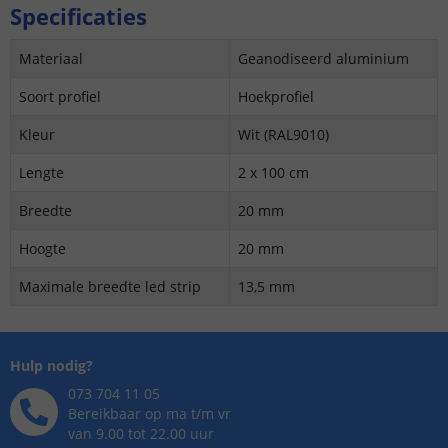
Specificaties
Materiaal
Geanodiseerd aluminium
Soort profiel
Hoekprofiel
Kleur
Wit (RAL9010)
Lengte
2 x 100 cm
Breedte
20 mm
Hoogte
20 mm
Maximale breedte led strip
13,5 mm
Hulp nodig?
073 704 11 05
Bereikbaar op ma t/m vr
van 9.00 tot 22.00 uur