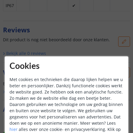
IP67
✔
Reviews
Dit product is nog niet beoordeeld door onze klanten.
Bekijk alle
0
reviews
Cookies
Vraag & antwoord
Met cookies en technieken die daarop lijken helpen we u
Er is nog geen vraag gesteld over dit product.
beter en persoonlijker. Dankzij functionele cookies werkt
de website goed. Ze hebben ook een analytische functie.
Bekijk alle
Vraag & antwoord
Zo maken we de website elke dag een beetje beter.
Daarom gebruiken we technologie om uw gedrag binnen
Aanvullende producten
en buiten onze website te volgen. We gebruiken uw
gegevens voor het personaliseren van advertenties. Dat
doen we op een anonieme manier.
Meer weten?
Lees
NIEUW
NIEUW
hier
alles over onze cookie- en privacyverklaring. Klik op