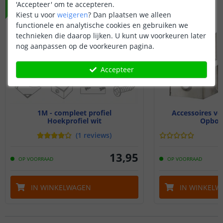
'Accepteer' om te accepteren.
Kiest u voor
weigeren
?
Dan plaatsen we alleen
functionele en analytische cookies en gebruiken we
technieken die daarop lijken. U kunt uw voorkeuren later
nog aanpassen op de voorkeuren pagina.
Accepteer
1M - compleet profiel
Accessoires vo
Hoekprofiel wit
Opbou
(
1
reviews
)
13
,
95
OP VOORRAAD
OP VOORRAAD
IN WINKELWAGEN
IN WINKELW