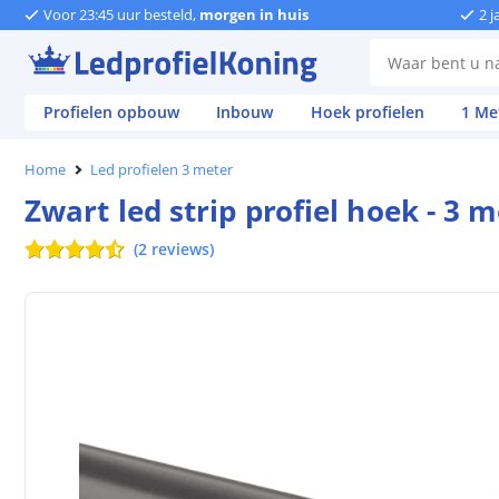
Voor 23:45 uur besteld,
morgen in huis
2 j
Profielen opbouw
Inbouw
Hoek profielen
1 Me
Home
Led profielen 3 meter
Zwart led strip profiel hoek - 3 
(
2
reviews
)