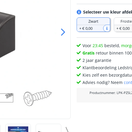
Selecteer uw kleur afd
Zwart
Froste
+
€ 0
,
00
+
€ 0
,
00
Voor
23:45
besteld,
morg
Gratis
retour binnen 10
2 jaar garantie
Klantbeoordeling Ledstr
Kies zelf een bezorgdatu
Advies nodig? Neem
con
Productnummer
:
LPK-PZSL