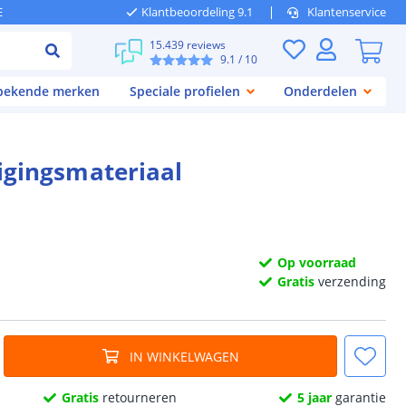
E
Klantbeoordeling 9.1
Klantenservice
15.439 reviews
9.1
/ 10
 bekende merken
Speciale profielen
Onderdelen
tigingsmateriaal
Op voorraad
Gratis
verzending
IN WINKELWAGEN
Gratis
retourneren
5 jaar
garantie