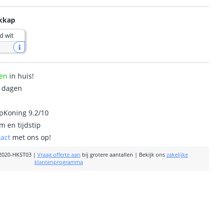
ekkap
d wit
en
in huis!
0 dagen
ipKoning 9.2/10
m en tijdstip
tact
met ons op!
2020-HKST03
|
Vraag offerte aan
bij grotere aantallen
|
Bekijk ons
zakelijke
klantenprogramma