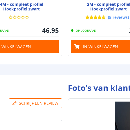
4M - compleet profiel
2M - compleet profie
Hoekprofiel zwart
Hoekprofiel zwart
(
5
reviews
)
46
,
95
RRAAD
OP VOORRAAD
N WINKELWAGEN
IN WINKELWAGEN
Foto's van klan
SCHRIJF EEN REVIEW