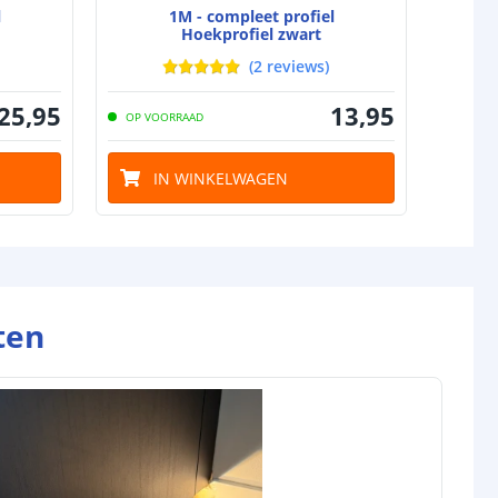
l
1M - compleet profiel
Hoekprofiel zwart
(
2
reviews
)
25
,
95
13
,
95
OP VOORRAAD
IN WINKELWAGEN
ten