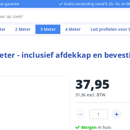
aar garantie
Gratis verzending vanaf € 20,- NL en B
ter
2 Meter
3 Meter
4 Meter
Led profielen voor
meter - inclusief afdekkap en beves
37
,
95
31
,
36
excl.
BTW
Morgen
in huis