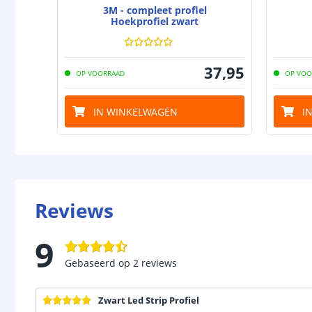
3M - compleet profiel
Hoekprofiel zwart
37
,
95
OP VOORRAAD
OP VOO
IN WINKELWAGEN
I
Reviews
9
Gebaseerd op
2
reviews
Zwart Led Strip Profiel