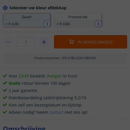
Selecteer uw kleur afdekkap
Zwart
Frosted wit
+
€ 0
,
00
+
€ 0
,
00
IN WINKELWAGEN
Productnummer
:
LPK-PZBL2320-OBST04
Voor
23:45
besteld,
morgen
in huis!
Gratis
retour binnen 100 dagen
2 jaar garantie
Klantbeoordeling LedstripKoning 9.2/10
Kies zelf een bezorgdatum en tijdstip
Advies nodig? Neem
contact
met ons op!
Omschrijving