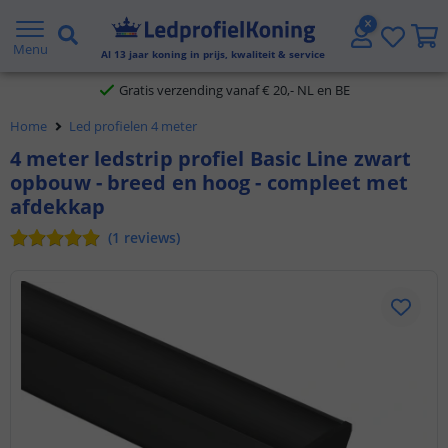
2 jaar garantie
Menu
Al
13
jaar koning in prijs, kwaliteit & service
Gratis verzending vanaf € 20,- NL en BE
Home
Led profielen 4 meter
Klantbeoordeling 9.1
4 meter ledstrip profiel Basic Line zwart
opbouw - breed en hoog - compleet met
Voor 23:45 uur besteld,
morgen in huis
afdekkap
(
1
reviews
)