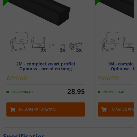
2M - compleet zwart profiel
1M - compleet
Opbouw - breed en hoog
Opbouw - br
28
,
95
OP VOORRAAD
OP VOORRAAD
IN WINKELWAGEN
IN WINKELW
Specificaties