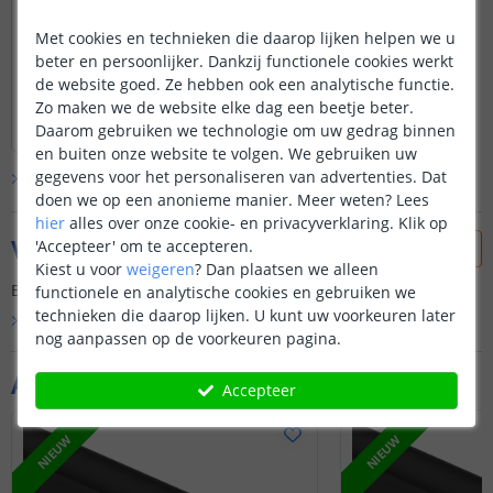
dus wanneer er iets kapot zou gaan, kan
dit éne onderdeel vervangen worden
Met cookies en technieken die daarop lijken helpen we u
zonder de rest te moeten uitbreken (LED
beter en persoonlijker. Dankzij functionele cookies werkt
strip, verlengkabel, controller, voeding,
de website goed. Ze hebben ook een analytische functie.
sturing).
Zo maken we de website elke dag een beetje beter.
Lees hele review
Daarom gebruiken we technologie om uw gedrag binnen
Stijn
|
22 mei 2023
en buiten onze website te volgen. We gebruiken uw
gegevens voor het personaliseren van advertenties. Dat
Bekijk alle
1
reviews
doen we op een anonieme manier.
Meer weten?
Lees
hier
alles over onze cookie- en privacyverklaring. Klik op
Vraag & antwoord
'Accepteer' om te accepteren.
Kiest u voor
weigeren
?
Dan plaatsen we alleen
Er is nog geen vraag gesteld over dit product.
functionele en analytische cookies en gebruiken we
technieken die daarop lijken. U kunt uw voorkeuren later
Bekijk alle
Vraag & antwoord
nog aanpassen op de voorkeuren pagina.
Aanvullende producten
Accepteer
NIEUW
NIEUW