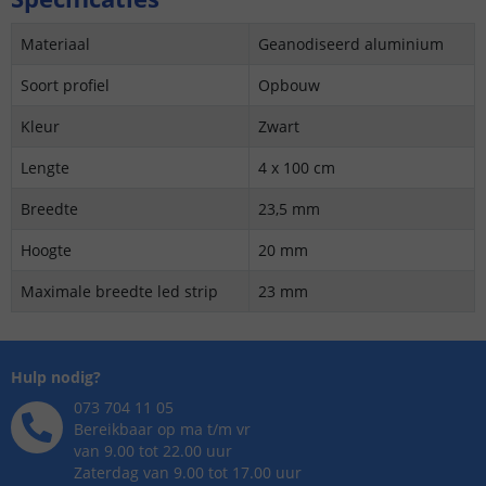
Materiaal
Geanodiseerd aluminium
Soort profiel
Opbouw
Kleur
Zwart
Lengte
4 x 100 cm
Breedte
23,5 mm
Hoogte
20 mm
Maximale breedte led strip
23 mm
Hulp nodig?
073 704 11 05
Bereikbaar op ma t/m vr
van 9.00 tot 22.00 uur
Zaterdag van 9.00 tot 17.00 uur