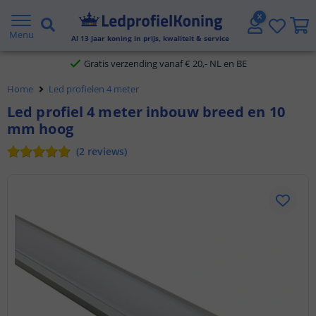
2 jaar garantie
Menu
Al
13
jaar koning in prijs, kwaliteit & service
Gratis verzending vanaf € 20,- NL en BE
Home
Led profielen 4 meter
Klantbeoordeling 9.1
Led profiel 4 meter inbouw breed en 10
mm hoog
Voor 23:45 uur besteld,
morgen in huis
(
2
reviews
)