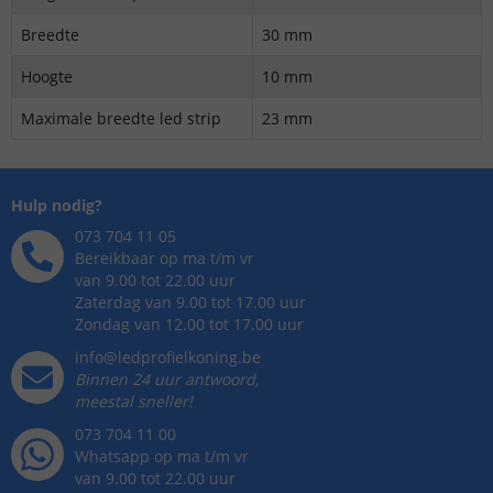
Breedte
30 mm
Hoogte
10 mm
Maximale breedte led strip
23 mm
Hulp nodig?
073 704 11 05
Bereikbaar op ma t/m vr
van 9.00 tot 22.00 uur
Zaterdag van 9.00 tot 17.00 uur
Zondag van 12.00 tot 17.00 uur
info@ledprofielkoning.be
Binnen 24 uur antwoord,
meestal sneller!
073 704 11 00
Whatsapp op ma t/m vr
van 9.00 tot 22.00 uur