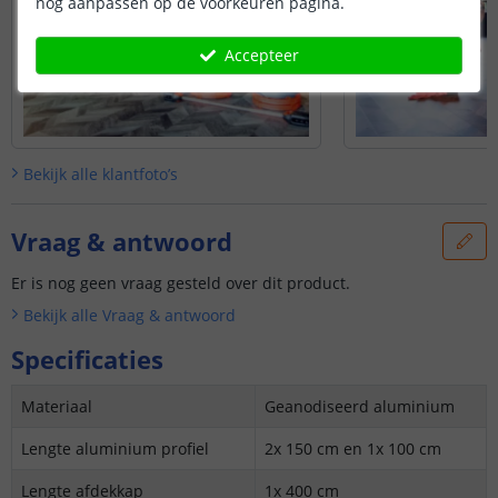
nog aanpassen op de voorkeuren pagina.
Accepteer
Bekijk alle
klantfoto’s
Vraag & antwoord
Er is nog geen vraag gesteld over dit product.
Bekijk alle
Vraag & antwoord
Specificaties
Materiaal
Geanodiseerd aluminium
Lengte aluminium profiel
2x 150 cm en 1x 100 cm
Lengte afdekkap
1x 400 cm