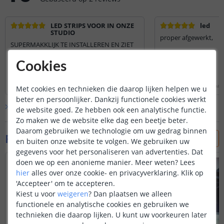
LED STRIPS VOOR IN ONZE
led
STUDIO
proper afgewerkt,
SUPERMAKKLIJK TE INSTALLEREN EN ZIET
ER DIRECT STRAK EN PROFESSIONEEL UIT!
Cookies
Lees hele review
Lees hele review
nuno
|
16 oktober 2024
Davy Vercamer
|
6 januar
Met cookies en technieken die daarop lijken helpen we u
beter en persoonlijker. Dankzij functionele cookies werkt
Bekijk alle
2
reviews
de website goed. Ze hebben ook een analytische functie.
Zo maken we de website elke dag een beetje beter.
Daarom gebruiken we technologie om uw gedrag binnen
Foto's van klanten
en buiten onze website te volgen. We gebruiken uw
gegevens voor het personaliseren van advertenties. Dat
doen we op een anonieme manier.
Meer weten?
Lees
hier
alles over onze cookie- en privacyverklaring. Klik op
'Accepteer' om te accepteren.
Kiest u voor
weigeren
?
Dan plaatsen we alleen
functionele en analytische cookies en gebruiken we
technieken die daarop lijken. U kunt uw voorkeuren later