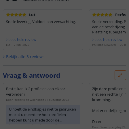
Lut
Perfect
Snelle levering. Voldoet aan verwachting.
Snelle verzending. P
aan de beschrijving. K
Plaatsing supergemak
Lees hele review
Lees hele review
Lut
|
7 juni 2022
Philippe Dewever
|
20 jan
Bekijk alle
3
reviews
Vraag & antwoord
Beste, kan ik 2 profielen aan elkaar
Zijn deze profielen te
verbinden?
niet één rechte lijn m
kromming.
Door
Frederik
op
woensdag 31 augustus 2022
U hoeft de eindkapjes niet te gebruiken
Met vriendelijke groe
mocht u meerdere hoekprofielen
hebben kunt u mede door de
Daan
bevestigingsclips deze naadloos aan
Door
Daan
op
vrijdag 24 