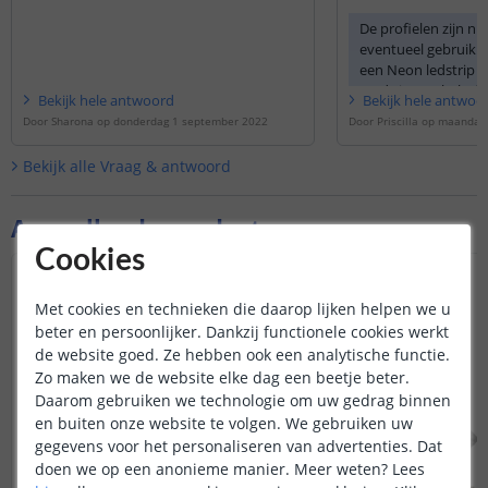
elkaar maken.
De profielen zijn ni
eventueel gebruik
een Neon ledstrip di
reeds in een behuiz
Bekijk
hele
antwoord
Bekijk
hele
antwoo
zijn.
https://www.led
Door
Sharona
op
donderdag 1 september 2022
Door
Priscilla
op
maandag 
Bekijk alle
Vraag & antwoord
Aanvullende producten
Cookies
Met cookies en technieken die daarop lijken helpen we u
beter en persoonlijker. Dankzij functionele cookies werkt
de website goed. Ze hebben ook een analytische functie.
Zo maken we de website elke dag een beetje beter.
Daarom gebruiken we technologie om uw gedrag binnen
en buiten onze website te volgen. We gebruiken uw
gegevens voor het personaliseren van advertenties. Dat
doen we op een anonieme manier.
Meer weten?
Lees