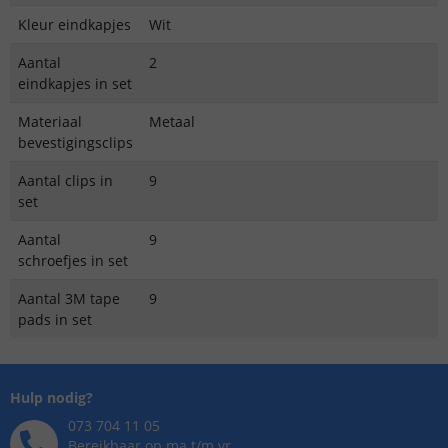
Kleur eindkapjes
Wit
Aantal
2
eindkapjes in set
Materiaal
Metaal
bevestigingsclips
Aantal clips in
9
set
Aantal
9
schroefjes in set
Aantal 3M tape
9
pads in set
Hulp nodig?
073 704 11 05
Bereikbaar op ma t/m vr