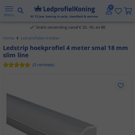
2 jaar garantie
Menu
Al
13
jaar koning in prijs, kwaliteit & service
Gratis verzending vanaf € 20,- NL en BE
Home
Led profielen 4 meter
Klantbeoordeling 9.1
Ledstrip hoekprofiel 4 meter smal 18 mm
slim line
Voor 23:45 uur besteld,
morgen in huis
(
3
reviews
)