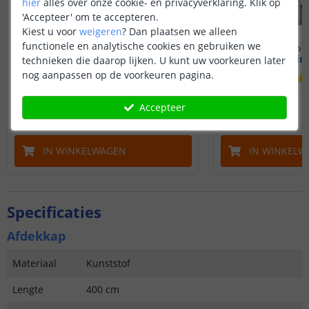
hier
alles over onze cookie- en privacyverklaring. Klik op
'Accepteer' om te accepteren.
Kiest u voor
weigeren
?
Dan plaatsen we alleen
functionele en analytische cookies en gebruiken we
Accessoires voor profiel hoek smal
Accessoires voor 
slim line
slim
technieken die daarop lijken. U kunt uw voorkeuren later
nog aanpassen op de voorkeuren pagina.
(
1
reviews
)
3
,
95
Accepteer
OP VOORRAAD
OP VOORRAAD
IN WINKELWAGEN
IN WINKELW
Specificaties
Afdekkap
Materiaal
Kunststof
Lengte
400 cm