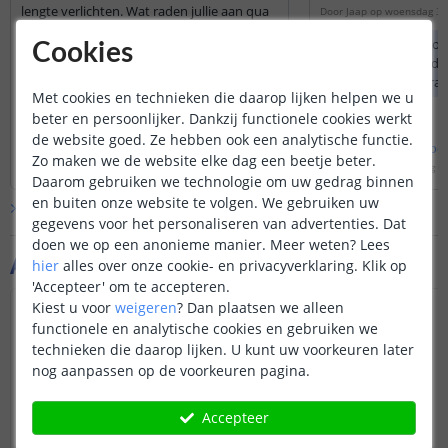
lengte verlichten. Wat raden jullie aan qua
Door
Jaap
op
woensdag 30
profiel?
Bij de profielen wor
Cookies
Door
Martijn
op
maandag 22 september 2025
afdekkap geleverd, d
Omdat een Hue ledstrip andere
door en is semi-tra
Met cookies en technieken die daarop lijken helpen we u
afmetingen heeft dan onze ledstrips,
beter en persoonlijker. Dankzij functionele cookies werkt
adviseren wij u om een breed en hoog
profiel te gebruiken, zodat u zeker weet
de website goed. Ze hebben ook een analytische functie.
Bekijk
hele
antwoord
Bekijk
hele
antwoo
dat de Hue ledstrip erin past. Mocht u
Zo maken we de website elke dag een beetje beter.
Door
Danielle
op
dinsdag 23 september 2025
Door
Siem
op
woensdag 3
twijfelen, kunt u de Hue ledstrip het
Daarom gebruiken we technologie om uw gedrag binnen
beste opmeten.
en buiten onze website te volgen. We gebruiken uw
Bekijk alle
Vraag & antwoord
gegevens voor het personaliseren van advertenties. Dat
doen we op een anonieme manier.
Meer weten?
Lees
Aanvullende producten
hier
alles over onze cookie- en privacyverklaring. Klik op
'Accepteer' om te accepteren.
Kiest u voor
weigeren
?
Dan plaatsen we alleen
NIEUW
functionele en analytische cookies en gebruiken we
technieken die daarop lijken. U kunt uw voorkeuren later
nog aanpassen op de voorkeuren pagina.
Accepteer