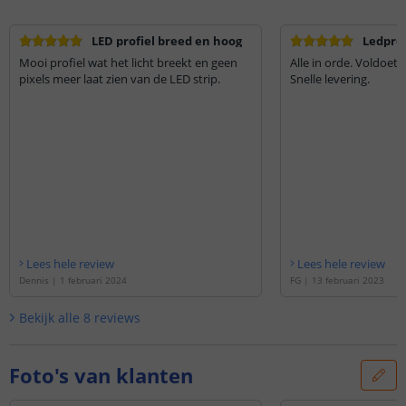
LED profiel breed en hoog
Ledprof
Mooi profiel wat het licht breekt en geen
Alle in orde. Voldoet
pixels meer laat zien van de LED strip.
Snelle levering.
Lees hele review
Lees hele review
Dennis
|
1 februari 2024
FG
|
13 februari 2023
Bekijk alle
8
reviews
Foto's van klanten