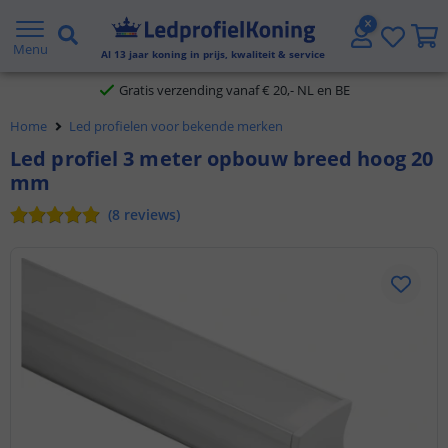
2 jaar garantie
Menu
Al
13
jaar koning in prijs, kwaliteit & service
Gratis verzending vanaf € 20,- NL en BE
Home
Led profielen voor bekende merken
Klantbeoordeling 9.1
Led profiel 3 meter opbouw breed hoog 20
Voor 23:45 uur besteld,
morgen in huis
mm
(
8
reviews
)