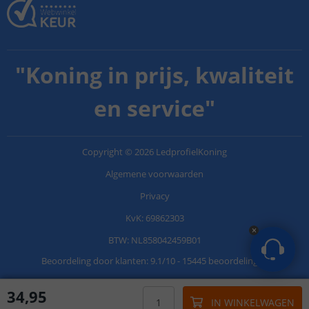
"
Koning in prijs, kwaliteit
en service
"
Copyright
©
2026
LedprofielKoning
Algemene voorwaarden
Privacy
KvK: 69862303
BTW: NL858042459B01
Beoordeling door klanten:
9.1
/
10
-
15445 beoordelingen
34
,
95
IN WINKELWAGEN