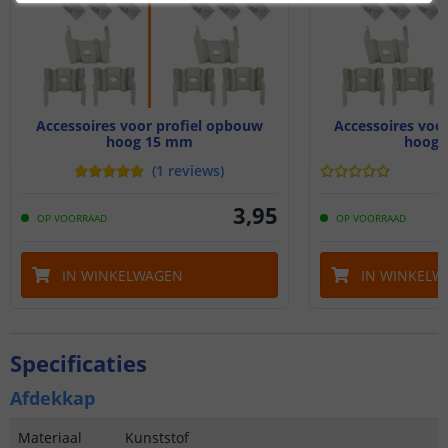
Accessoires voor profiel opbouw
Accessoires voo
hoog 15 mm
hoog 
(
1
reviews
)
3
,
95
OP VOORRAAD
OP VOORRAAD
IN WINKELWAGEN
IN WINKELW
Specificaties
Afdekkap
Materiaal
Kunststof