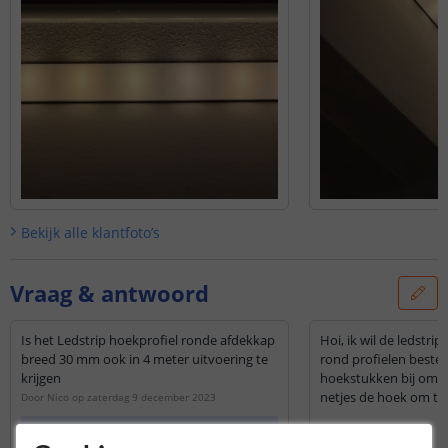
Bekijk alle
klantfoto’s
Vraag & antwoord
Is het Ledstrip hoekprofiel ronde afdekkap
Hoi, ik wil de ledstri
breed 30 mm ook in 4 meter uitvoering te
rond profielen bestell
krijgen
hoekstukken bij om de
netjes de hoek om te
Door
Nico
op
zaterdag 9 december 2023
Helaas is enkel
de smalle variant
Mvg, Jeroen