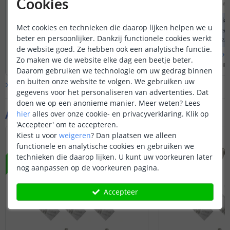
hiervan in 4 meter verkrijgbaar.
Cookies
Door
Jeroen
op
maandag 11
We hebben geen ko
Met cookies en technieken die daarop lijken helpen we u
profielen in ons as
beter en persoonlijker. Dankzij functionele cookies werkt
profielen verstekzag
de website goed. Ze hebben ook een analytische functie.
hoekprofielen kan he
Bekijk
hele
antwoord
Bekijk
hele
antwoo
kleine opening in de
Zo maken we de website elke dag een beetje beter.
Door
levi
op
maandag 11 december 2023
Door
Priscilla
op
dinsdag 1
Daarom gebruiken we technologie om uw gedrag binnen
en buiten onze website te volgen. We gebruiken uw
Bekijk alle
Vraag & antwoord
gegevens voor het personaliseren van advertenties. Dat
doen we op een anonieme manier.
Meer weten?
Lees
Aanvullende producten
hier
alles over onze cookie- en privacyverklaring. Klik op
'Accepteer' om te accepteren.
Kiest u voor
weigeren
?
Dan plaatsen we alleen
NIEUW
functionele en analytische cookies en gebruiken we
technieken die daarop lijken. U kunt uw voorkeuren later
nog aanpassen op de voorkeuren pagina.
Accepteer