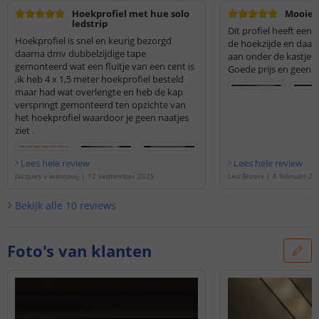
Hoekprofiel met hue solo
Mooie 
ledstrip
Dit profiel heeft een
Hoekprofiel is snel en keurig bezorgd
de hoekzijde en daard
daarna dmv dubbelzijdige tape
aan onder de kastjes
gemonteerd wat een fluitje van een cent is
Goede prijs en geen 
,ik heb 4 x 1,5 meter hoekprofiel besteld
maar had wat overlengte en heb de kap
verspringt gemonteerd ten opzichte van
het hoekprofiel waardoor je geen naatjes
ziet .
Lees hele review
Lees hele review
Jacques v wanrooij
|
12 september 2025
Leo Broers
|
8 februari 20
Bekijk alle
10
reviews
Foto's van klanten