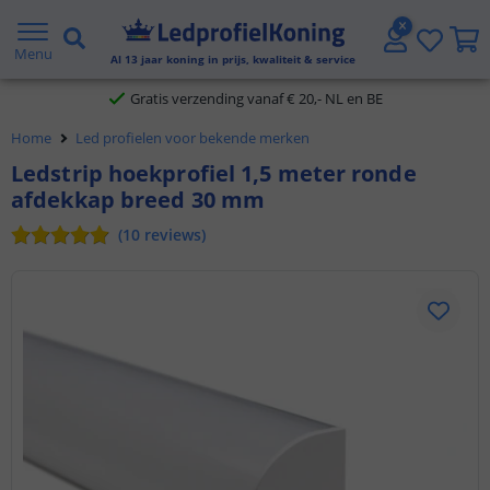
2 jaar garantie
Menu
Al
13
jaar koning in prijs, kwaliteit & service
Gratis verzending vanaf € 20,- NL en BE
Home
Led profielen voor bekende merken
Klantbeoordeling 9.1
Ledstrip hoekprofiel 1,5 meter ronde
afdekkap breed 30 mm
Voor 23:45 uur besteld,
morgen in huis
(
10
reviews
)