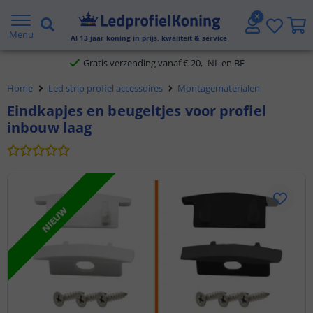
2 jaar garantie
Menu
Al
13
jaar koning in prijs, kwaliteit & service
Gratis verzending vanaf € 20,- NL en BE
Home
Led strip profiel accessoires
Montagematerialen
Klantbeoordeling 9.1
Eindkapjes en beugeltjes voor profiel
inbouw laag
Voor 23:45 uur besteld,
morgen in huis
NIEUW