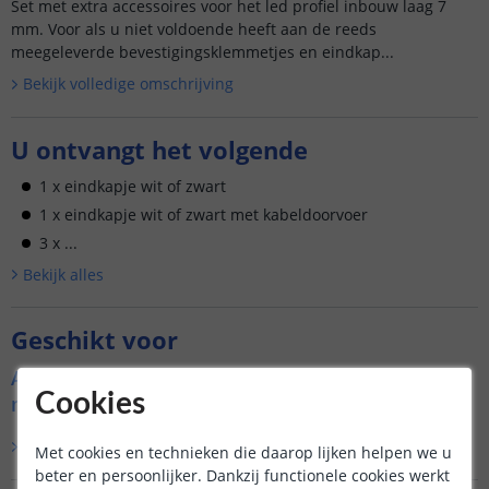
Set met extra accessoires voor het led profiel inbouw laag 7
mm. Voor als u niet voldoende heeft aan de reeds
meegeleverde bevestigingsklemmetjes en eindkap...
Bekijk volledige omschrijving
U ontvangt het volgende
1 x eindkapje wit of zwart
1 x eindkapje wit of zwart met kabeldoorvoer
3 x ...
Bekijk alle
s
Geschikt voor
Accessoire set voor Led profiel inbouw laag 7
Cookies
mm slim line:
Lees verder
Met cookies en technieken die daarop lijken helpen we u
beter en persoonlijker. Dankzij functionele cookies werkt