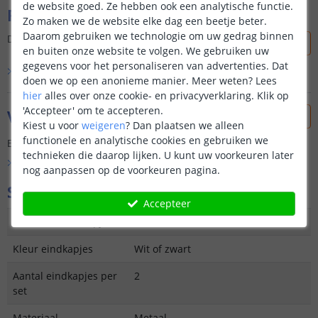
de website goed. Ze hebben ook een analytische functie.
Reviews
Zo maken we de website elke dag een beetje beter.
Daarom gebruiken we technologie om uw gedrag binnen
Dit product is nog niet beoordeeld door onze klanten.
en buiten onze website te volgen. We gebruiken uw
gegevens voor het personaliseren van advertenties. Dat
Bekijk alle
0
reviews
doen we op een anonieme manier.
Meer weten?
Lees
hier
alles over onze cookie- en privacyverklaring. Klik op
'Accepteer' om te accepteren.
Vraag & antwoord
Kiest u voor
weigeren
?
Dan plaatsen we alleen
functionele en analytische cookies en gebruiken we
Er is nog geen vraag gesteld over dit product.
technieken die daarop lijken. U kunt uw voorkeuren later
Bekijk alle
Vraag & antwoord
nog aanpassen op de voorkeuren pagina.
Specificaties
Accepteer
Materiaal eindkapjes
Kunststof
Kleur eindkapjes
Wit of zwart
Aantal eindkapjes per
2
set
Materiaal
Metaal