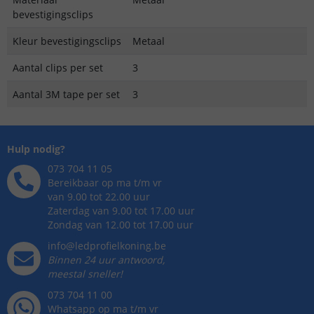
bevestigingsclips
Kleur bevestigingsclips
Metaal
Aantal clips per set
3
Aantal 3M tape per set
3
Hulp nodig?
073 704 11 05
Bereikbaar op ma t/m vr
van 9.00 tot 22.00 uur
Zaterdag van 9.00 tot 17.00 uur
Zondag van 12.00 tot 17.00 uur
info@ledprofielkoning.be
Binnen 24 uur antwoord,
meestal sneller!
073 704 11 00
Whatsapp op ma t/m vr