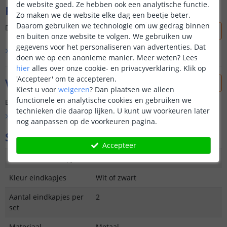
de website goed. Ze hebben ook een analytische functie.
Reviews
Zo maken we de website elke dag een beetje beter.
Daarom gebruiken we technologie om uw gedrag binnen
Dit product is nog niet beoordeeld door onze klanten.
en buiten onze website te volgen. We gebruiken uw
gegevens voor het personaliseren van advertenties. Dat
Bekijk alle
0
reviews
doen we op een anonieme manier.
Meer weten?
Lees
hier
alles over onze cookie- en privacyverklaring. Klik op
'Accepteer' om te accepteren.
Vraag & antwoord
Kiest u voor
weigeren
?
Dan plaatsen we alleen
functionele en analytische cookies en gebruiken we
Er is nog geen vraag gesteld over dit product.
technieken die daarop lijken. U kunt uw voorkeuren later
Bekijk alle
Vraag & antwoord
nog aanpassen op de voorkeuren pagina.
Specificaties
Accepteer
Materiaal eindkapjes
Kunststof
Kleur eindkapjes
Wit of zwart
Aantal eindkapjes per
2
set
Materiaal
Metaal