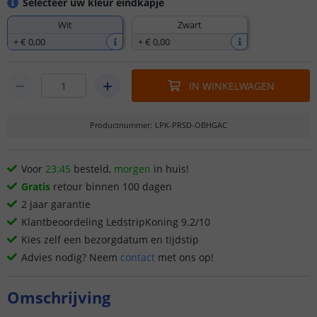
Selecteer uw kleur eindkapje
Wit
Zwart
+
€ 0
,
00
+
€ 0
,
00
IN WINKELWAGEN
Productnummer
:
LPK-PRSD-OBHGAC
Voor
23:45
besteld,
morgen
in huis!
Gratis
retour binnen 100 dagen
2 jaar garantie
Klantbeoordeling LedstripKoning 9.2/10
Kies zelf een bezorgdatum en tijdstip
Advies nodig? Neem
contact
met ons op!
Omschrijving