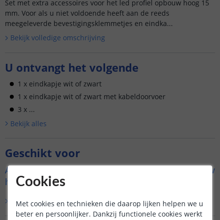
Set met extra accessoires voor het led profiel opbouw hoog 15
mm. Voor als u niet voldoende heeft aan de reeds
meegeleverde bevestigingsklemmetjes en eindka...
Bekijk volledige omschrijving
U ontvangt het volgende
1 x eindkapje wit of zwart
1 x eindkapje wit of zwart met kabeldoorvoer
3 x ...
Bekijk alle
s
Geschikt voor
Accessoire set voor Led profiel 1,5 meter opbouw
Cookies
hoog 15 mm slim line:
Lees verder
Met cookies en technieken die daarop lijken helpen we u
beter en persoonlijker. Dankzij functionele cookies werkt