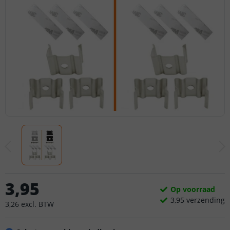
3
,
95
Op voorraad
3,
95
verzending
3
,
26
excl.
BTW