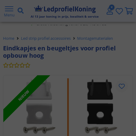
2 jaar garantie
Menu
Al
13
jaar koning in prijs, kwaliteit & service
Gratis verzending vanaf € 20,- NL en BE
Klantbeoordeling 9.1
Home
Led strip profiel accessoires
Montagematerialen
Voor 23:45 uur besteld,
morgen in huis
Eindkapjes en beugeltjes voor profiel
opbouw hoog
NIEUW