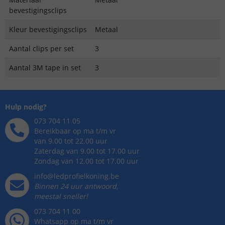
bevestigingsclips
Kleur bevestigingsclips
Metaal
Aantal clips per set
3
Aantal 3M tape in set
3
Hulp nodig?
073 704 11 05
Bereikbaar op ma t/m vr
van 9.00 tot 22.00 uur
Zaterdag van 9.00 tot 17.00 uur
Zondag van 12.00 tot 17.00 uur
info@ledprofielkoning.be
Binnen 24 uur antwoord,
meestal sneller!
073 704 11 00
Whatsapp op ma t/m vr