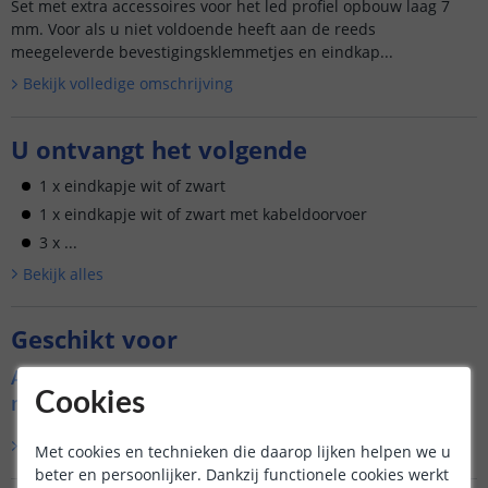
Set met extra accessoires voor het led profiel opbouw laag 7
mm. Voor als u niet voldoende heeft aan de reeds
meegeleverde bevestigingsklemmetjes en eindkap...
Bekijk volledige omschrijving
U ontvangt het volgende
1 x eindkapje wit of zwart
1 x eindkapje wit of zwart met kabeldoorvoer
3 x ...
Bekijk alle
s
Geschikt voor
Accessoire set voor Led profiel opbouw laag 7
Cookies
mm slim line
Lees verder
Met cookies en technieken die daarop lijken helpen we u
beter en persoonlijker. Dankzij functionele cookies werkt