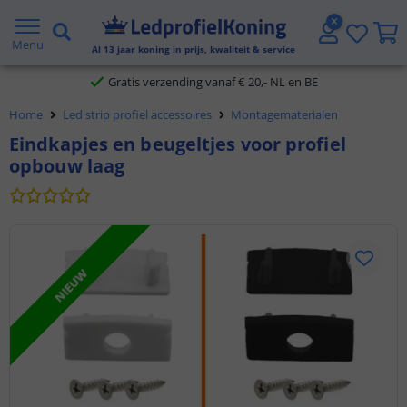
2 jaar garantie
Menu
Al
13
jaar koning in prijs, kwaliteit & service
Gratis verzending vanaf € 20,- NL en BE
Home
Led strip profiel accessoires
Montagematerialen
Klantbeoordeling 9.1
Eindkapjes en beugeltjes voor profiel
opbouw laag
Voor 23:45 uur besteld,
morgen in huis
NIEUW