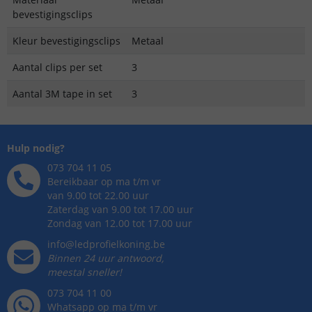
bevestigingsclips
Kleur bevestigingsclips
Metaal
Aantal clips per set
3
Aantal 3M tape in set
3
Hulp nodig?
073 704 11 05
Bereikbaar op ma t/m vr
van 9.00 tot 22.00 uur
Zaterdag van 9.00 tot 17.00 uur
Zondag van 12.00 tot 17.00 uur
info@ledprofielkoning.be
Binnen 24 uur antwoord,
meestal sneller!
073 704 11 00
Whatsapp op ma t/m vr