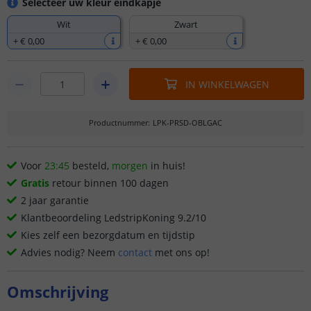
Selecteer uw kleur eindkapje
Wit
Zwart
+
€ 0
,
00
+
€ 0
,
00
IN WINKELWAGEN
Productnummer
:
LPK-PRSD-OBLGAC
Voor
23:45
besteld,
morgen
in huis!
Gratis
retour binnen 100 dagen
2 jaar garantie
Klantbeoordeling LedstripKoning 9.2/10
Kies zelf een bezorgdatum en tijdstip
Advies nodig? Neem
contact
met ons op!
Omschrijving