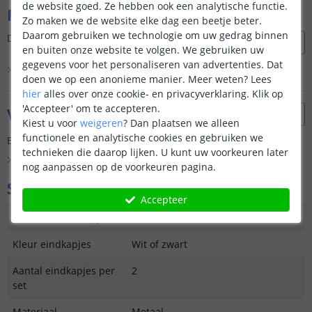
de website goed. Ze hebben ook een analytische functie.
Reviews
Zo maken we de website elke dag een beetje beter.
Daarom gebruiken we technologie om uw gedrag binnen
Dit product is nog niet beoordeeld door onze klanten.
en buiten onze website te volgen. We gebruiken uw
gegevens voor het personaliseren van advertenties. Dat
Bekijk alle
0
reviews
doen we op een anonieme manier.
Meer weten?
Lees
hier
alles over onze cookie- en privacyverklaring. Klik op
'Accepteer' om te accepteren.
Vraag & antwoord
Kiest u voor
weigeren
?
Dan plaatsen we alleen
functionele en analytische cookies en gebruiken we
Er is nog geen vraag gesteld over dit product.
technieken die daarop lijken. U kunt uw voorkeuren later
Bekijk alle
Vraag & antwoord
nog aanpassen op de voorkeuren pagina.
Specificaties
Accepteer
Materiaal eindkapjes
Kunststof
Kleur eindkapjes
Wit of zwart
Aantal eindkapjes per
2
set
Materiaal
Metaal