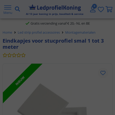
2 jaar garantie
Menu
Al
13
jaar koning in prijs, kwaliteit & service
Gratis verzending vanaf € 20,- NL en BE
Home
Led strip profiel accessoires
Montagematerialen
Klantbeoordeling 9.1
Eindkapjes voor stucprofiel smal 1 tot 3
meter
Voor 23:45 uur besteld,
morgen in huis
NIEUW