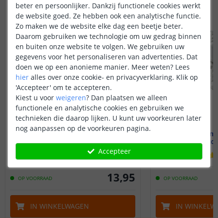
beter en persoonlijker. Dankzij functionele cookies werkt
de website goed. Ze hebben ook een analytische functie.
Zo maken we de website elke dag een beetje beter.
Daarom gebruiken we technologie om uw gedrag binnen
en buiten onze website te volgen. We gebruiken uw
gegevens voor het personaliseren van advertenties. Dat
doen we op een anonieme manier.
Meer weten?
Lees
hier
alles over onze cookie- en privacyverklaring. Klik op
'Accepteer' om te accepteren.
Kiest u voor
weigeren
?
Dan plaatsen we alleen
functionele en analytische cookies en gebruiken we
technieken die daarop lijken. U kunt uw voorkeuren later
nog aanpassen op de voorkeuren pagina.
1M - Compleet profiel
1,5M - Comp
Stucprofiel
Stucp
Accepteer
(
2
reviews
)
13
,
95
OP VOORRAAD
OP VOORRAAD
IN WINKELWAGEN
IN WINKELW