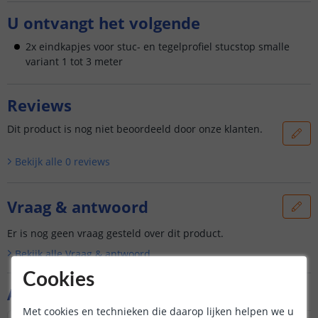
U ontvangt het volgende
2x eindkapjes voor stuc- en tegelprofiel stucstop smalle
variant 1 tot 3 meter
Reviews
Dit product is nog niet beoordeeld door onze klanten.
Bekijk alle
0
reviews
Vraag & antwoord
Er is nog geen vraag gesteld over dit product.
Bekijk alle
Vraag & antwoord
Cookies
Aanvullende producten
Met cookies en technieken die daarop lijken helpen we u