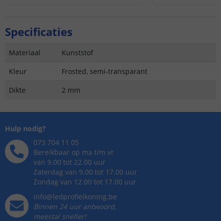
Specificaties
Materiaal
Kunststof
Kleur
Frosted, semi-transparant
Dikte
2 mm
Hulp nodig?
073 704 11 05
Bereikbaar op ma t/m vr
van 9.00 tot 22.00 uur
Zaterdag van 9.00 tot 17.00 uur
Zondag van 12.00 tot 17.00 uur
info@ledprofielkoning.be
Binnen 24 uur antwoord,
meestal sneller!