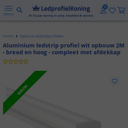
Gratis verzending vanaf € 20,- NL en BE
Menu
Al
13
jaar koning in prijs, kwaliteit & service
Klantbeoordeling 9.1
Home
Opbouw ledstripprofielen
Voor 23:45 uur besteld,
morgen in huis
Aluminium ledstrip profiel wit opbouw 2M
- breed en hoog - compleet met afdekkap
NIEUW