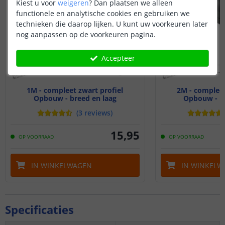
Kiest u voor
weigeren
?
Dan plaatsen we alleen
functionele en analytische cookies en gebruiken we
technieken die daarop lijken. U kunt uw voorkeuren later
nog aanpassen op de voorkeuren pagina.
Accepteer
1M - compleet zwart profiel
2M - compleet
Opbouw - breed en laag
Opbouw - br
(
3
reviews
)
15
,
95
OP VOORRAAD
OP VOORRAAD
IN WINKELWAGEN
IN WINKELW
Specificaties