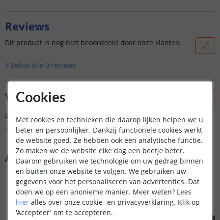
Reviews
Dit product is nog niet beoordeeld door onze klanten.
Bekijk alle
0
reviews
Vraag & antwoord
Cookies
Er is nog geen vraag gesteld over dit product.
Met cookies en technieken die daarop lijken helpen we u
Bekijk alle
Vraag & antwoord
beter en persoonlijker. Dankzij functionele cookies werkt
de website goed. Ze hebben ook een analytische functie.
Zo maken we de website elke dag een beetje beter.
Aanvullende producten
Daarom gebruiken we technologie om uw gedrag binnen
en buiten onze website te volgen. We gebruiken uw
gegevens voor het personaliseren van advertenties. Dat
doen we op een anonieme manier.
Meer weten?
Lees
hier
alles over onze cookie- en privacyverklaring. Klik op
'Accepteer' om te accepteren.