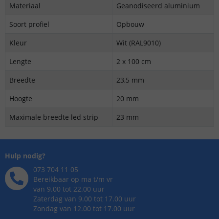
Materiaal
Geanodiseerd aluminium
Soort profiel
Opbouw
Kleur
Wit (RAL9010)
Lengte
2 x 100 cm
Breedte
23,5 mm
Hoogte
20 mm
Maximale breedte led strip
23 mm
Hulp nodig?
073 704 11 05
Bereikbaar op ma t/m vr
van 9.00 tot 22.00 uur
Zaterdag van 9.00 tot 17.00 uur
Zondag van 12.00 tot 17.00 uur