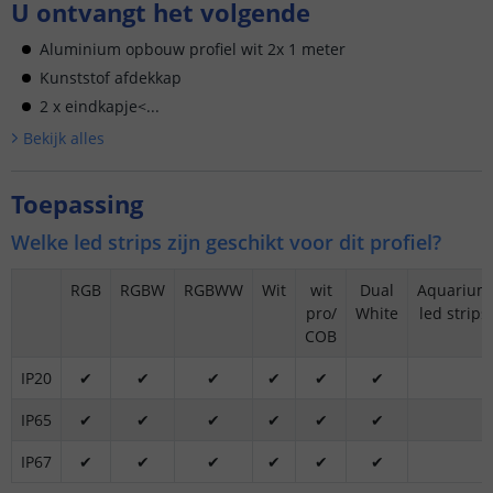
U ontvangt het volgende
Aluminium opbouw profiel wit 2x 1 meter
Kunststof afdekkap
2 x eindkapje<...
Bekijk alle
s
Toepassing
Welke led strips zijn geschikt voor dit profiel?
RGB
RGBW
RGBWW
Wit
wit
Dual
Aquarium
pro/
White
led strips
COB
IP20
✔
✔
✔
✔
✔
✔
IP65
✔
✔
✔
✔
✔
✔
IP67
✔
✔
✔
✔
✔
✔