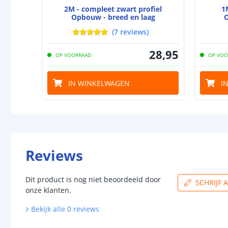
2M - compleet zwart profiel
1
Opbouw - breed en laag
O
(
7
reviews
)
28
,
95
OP VOORRAAD
OP VOO
IN WINKELWAGEN
I
Reviews
Dit product is nog niet beoordeeld door
SCHRIJF 
onze klanten.
Bekijk alle
0
reviews