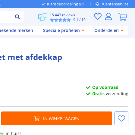
E
Klantbeoordeling 9.1
Klantenservice
15.443 reviews
9.1
/ 10
 bekende merken
Speciale profielen
Onderdelen
eet met afdekkap
Op voorraad
Gratis
verzending
IN WINKELWAGEN
en
in huis!