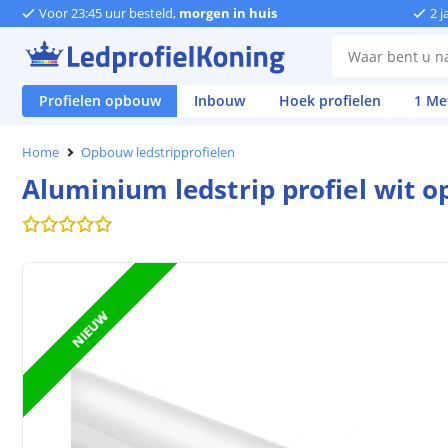
Voor 23:45 uur besteld,
morgen in huis
2 j
Profielen opbouw
Inbouw
Hoek profielen
1 Me
Home
Opbouw ledstripprofielen
Aluminium ledstrip profiel wit 
NIEUW