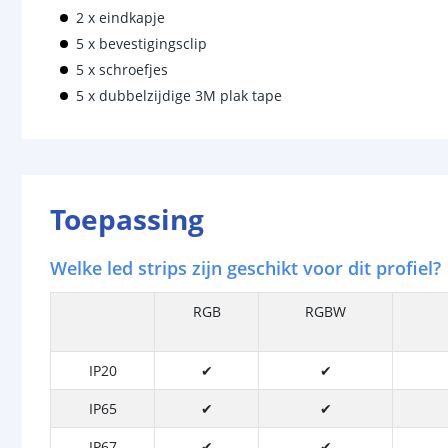
2 x eindkapje
5 x bevestigingsclip
5 x schroefjes
5 x dubbelzijdige 3M plak tape
Toepassing
Welke led strips zijn geschikt voor dit profiel?
RGB
RGBW
IP20
✔
✔
IP65
✔
✔
IP67
✔
✔