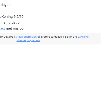
0 dagen
ipKoning 9.2/10
m en tijdstip
tact
met ons op!
10-OBST02
|
Vraag offerte aan
bij grotere aantallen
|
Bekijk ons
zakelijke
klantenprogramma