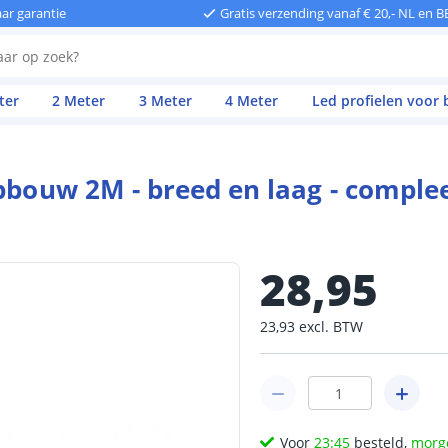
aar garantie
Gratis verzending vanaf € 20,- NL en B
ter
2 Meter
3 Meter
4 Meter
Led profielen voor
opbouw 2M - breed en laag - compl
28
,
95
23
,
93
excl.
BTW
Voor
23:45
besteld,
morg