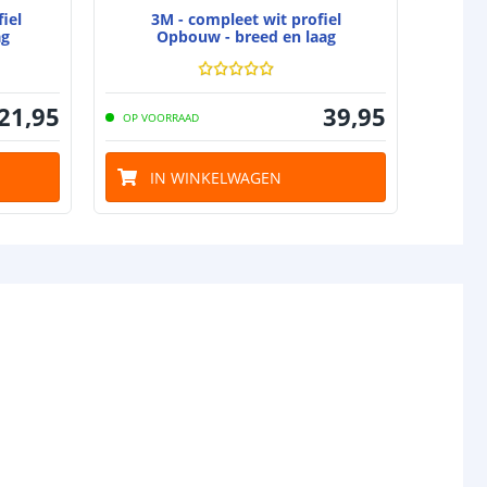
iel
3M - compleet wit profiel
4
ag
Opbouw - breed en laag
21
,
95
39
,
95
OP VOORRAAD
OP VO
IN WINKELWAGEN
I