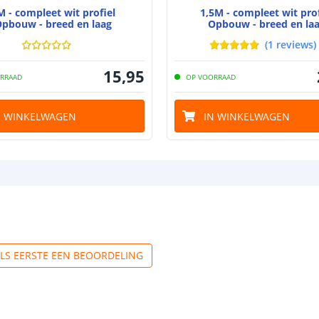
M - compleet wit profiel
1,5M - compleet wit prof
pbouw - breed en laag
Opbouw - breed en la
(
1
reviews
)
15
,
95
RRAAD
OP VOORRAAD
N WINKELWAGEN
IN WINKELWAGEN
ALS EERSTE EEN BEOORDELING