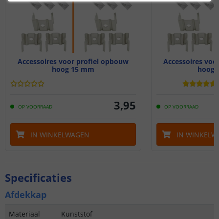
Accessoires voor profiel opbouw
Accessoires voo
hoog 15 mm
hoog 
3
,
95
OP VOORRAAD
OP VOORRAAD
IN WINKELWAGEN
IN WINKELW
Specificaties
Afdekkap
Materiaal
Kunststof