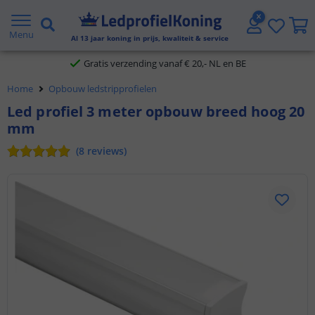
2 jaar garantie
Menu
Al
13
jaar koning in prijs, kwaliteit & service
Gratis verzending vanaf € 20,- NL en BE
Home
Opbouw ledstripprofielen
Klantbeoordeling 9.1
Led profiel 3 meter opbouw breed hoog 20
mm
Voor 23:45 uur besteld,
morgen in huis
(
8
reviews
)