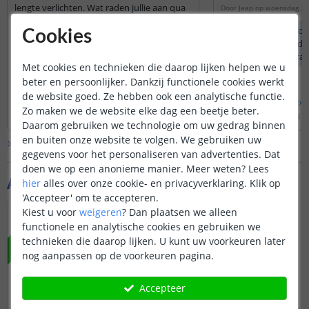
lengte verlichten. Wat raden jullie aan qua
Door
Jaap
op
woensdag 30
profiel?
Bij de profielen wor
Cookies
Door
Martijn
op
maandag 22 september 2025
afdekkap geleverd, d
Omdat een Hue ledstrip andere
door en is semi-tra
Met cookies en technieken die daarop lijken helpen we u
afmetingen heeft dan onze ledstrips,
beter en persoonlijker. Dankzij functionele cookies werkt
adviseren wij u om een breed en hoog
profiel te gebruiken, zodat u zeker weet
de website goed. Ze hebben ook een analytische functie.
Bekijk
hele
antwoord
Bekijk
hele
antwoo
dat de Hue ledstrip erin past. Mocht u
Zo maken we de website elke dag een beetje beter.
Door
Danielle
op
dinsdag 23 september 2025
Door
Siem
op
woensdag 3
twijfelen, kunt u de Hue ledstrip het
Daarom gebruiken we technologie om uw gedrag binnen
beste opmeten.
en buiten onze website te volgen. We gebruiken uw
Bekijk alle
Vraag & antwoord
gegevens voor het personaliseren van advertenties. Dat
doen we op een anonieme manier.
Meer weten?
Lees
Aanvullende producten
hier
alles over onze cookie- en privacyverklaring. Klik op
'Accepteer' om te accepteren.
Kiest u voor
weigeren
?
Dan plaatsen we alleen
NIEUW
functionele en analytische cookies en gebruiken we
technieken die daarop lijken. U kunt uw voorkeuren later
nog aanpassen op de voorkeuren pagina.
Accepteer