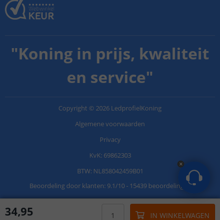
"
Koning in prijs, kwaliteit
en service
"
Copyright
©
2026
LedprofielKoning
Algemene voorwaarden
Privacy
KvK: 69862303
BTW: NL858042459B01
Beoordeling door klanten:
9.1
/
10
-
15439 beoordelingen
34
,
95
IN WINKELWAGEN