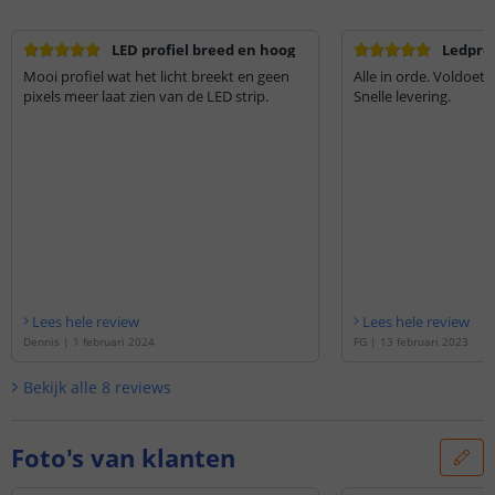
LED profiel breed en hoog
Ledprof
Mooi profiel wat het licht breekt en geen
Alle in orde. Voldoet
pixels meer laat zien van de LED strip.
Snelle levering.
Lees hele review
Lees hele review
Dennis
|
1 februari 2024
FG
|
13 februari 2023
Bekijk alle
8
reviews
Foto's van klanten