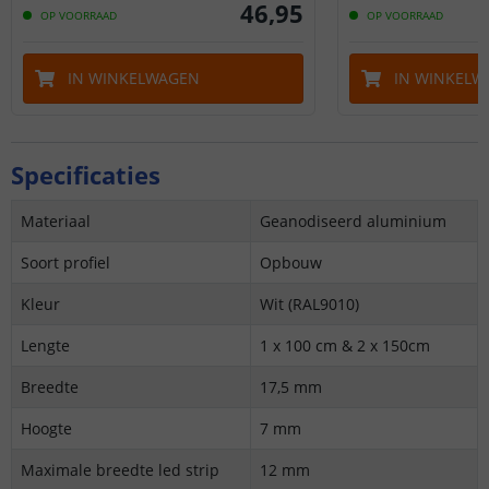
46
,
95
OP VOORRAAD
OP VOORRAAD
IN WINKELWAGEN
IN WINKELW
Specificaties
Materiaal
Geanodiseerd aluminium
Soort profiel
Opbouw
Kleur
Wit (RAL9010)
Lengte
1 x 100 cm & 2 x 150cm
Breedte
17,5 mm
Hoogte
7 mm
Maximale breedte led strip
12 mm