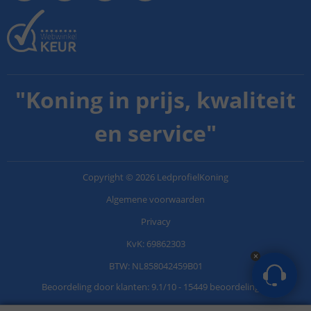
"
Koning in prijs, kwaliteit
en service
"
Copyright
©
2026
LedprofielKoning
Algemene voorwaarden
Privacy
KvK: 69862303
BTW: NL858042459B01
Beoordeling door klanten:
9.1
/
10
-
15449 beoordelingen