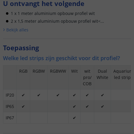
U ontvangt het volgende
1 x 1 meter aluminium opbouw profiel wit
2 x 1,5 meter aluminium opbouw profiel wit<...
Bekijk alle
s
Toepassing
Welke led strips zijn geschikt voor dit profiel?
RGB
RGBW
RGBWW
Wit
wit
Dual
Aquarium
pro/
White
led strips
COB
IP20
✔
✔
✔
✔
✔
✔
IP65
✔
✔
✔
✔
IP67
✔