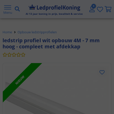
Gratis verzending vanaf € 20,- NL en BE
Menu
Al
13
jaar koning in prijs, kwaliteit & service
Klantbeoordeling 9.1
Home
Opbouw ledstripprofielen
Voor 23:45 uur besteld,
morgen in huis
ledstrip profiel wit opbouw 4M - 7 mm
hoog - compleet met afdekkap
NIEUW