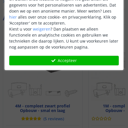
Bekijk alle
Vraag & antwoord
gegevens voor het personaliseren van advertenties. Dat
doen we op een anonieme manier.
Meer weten?
Lees
Aanvullende producten
hier
alles over onze cookie- en privacyverklaring. Klik op
'Accepteer' om te accepteren.
Kiest u voor
weigeren
?
Dan plaatsen we alleen
NIEUW
functionele en analytische cookies en gebruiken we
technieken die daarop lijken. U kunt uw voorkeuren later
nog aanpassen op de voorkeuren pagina.
Accepteer
4M - compleet zwart profiel
1M - complee
Opbouw - smal en laag
Opbouw - s
(
5
reviews
)