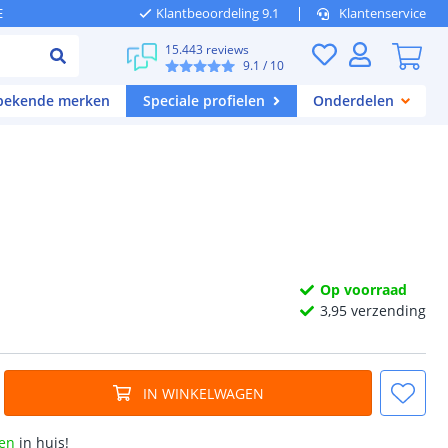
E
Klantbeoordeling 9.1
Klantenservice
15.443 reviews
9.1
/ 10
 bekende merken
Speciale profielen
Onderdelen
Op voorraad
3,
95
verzending
IN WINKELWAGEN
en
in huis!