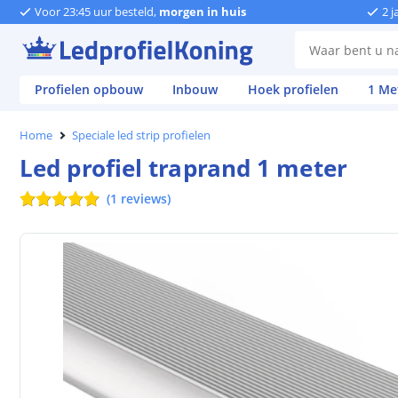
Voor 23:45 uur besteld,
morgen in huis
2 j
Profielen opbouw
Inbouw
Hoek profielen
1 Me
Home
Speciale led strip profielen
Led profiel traprand 1 meter
(
1
reviews
)