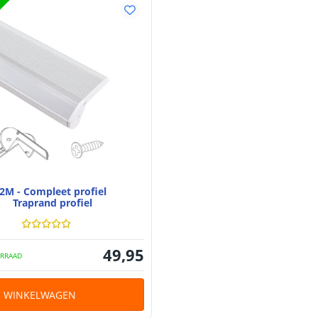
2M - Compleet profiel
Traprand profiel
49
,
95
RRAAD
N WINKELWAGEN