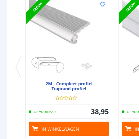
NIEUW
NIEUW
2M - Compleet profiel
Traprand profiel
38
,
95
OP VOORRAAD
OP VOO
IN WINKELWAGEN
I