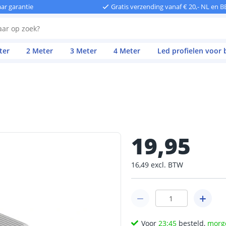
aar garantie
Gratis verzending vanaf € 20,- NL en B
ter
2 Meter
3 Meter
4 Meter
Led profielen voor
19
,
95
16
,
49
excl.
BTW
Voor
23:45
besteld,
morg