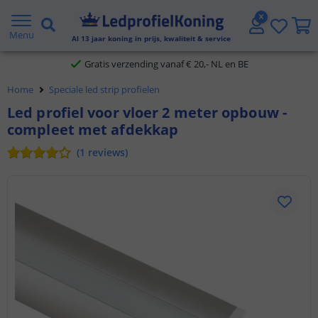
2 jaar garantie
Menu
Al
13
jaar koning in prijs, kwaliteit & service
Gratis verzending vanaf € 20,- NL en BE
Home
Speciale led strip profielen
Klantbeoordeling 9.1
Led profiel voor vloer 2 meter opbouw -
compleet met afdekkap
Voor 23:45 uur besteld,
morgen in huis
(
1
reviews
)