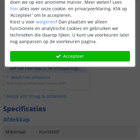
doen we op een anonieme manier.
Meer weten?
Lees
hier
alles over onze cookie- en privacyverklaring. Klik op
Deze profielen hebben een mat afdeklamel
'Accepteer' om te accepteren.
en we vroegen ons af hoeveel lichtverlies
Kiest u voor
weigeren
?
Dan plaatsen we alleen
dan is door deze afdeklamel? Is dit van die
functionele en analytische cookies en gebruiken we
aard om bv naar HELDER WIT te gaan ipv
WARM WIT? Dit in geval deze
technieken die daarop lijken. U kunt uw voorkeuren later
hoofdverlichting ipv sfeerverlichting
nog aanpassen op de voorkeuren pagina.
Door
Patat
op
donderdag 7 januari 2021
Accepteer
De afdekkap zorgt voor een minimaal
lichtverlies. Dit komt, omdat het profiel
zelf niet heel diep is. De lichtopbrengst
voor helder- en warm wit is gelijk.
Bekijk
hele
antwoord
Door
Lizzy
op
donderdag 7 januari 2021
Bekijk alle
Vraag & antwoord
Specificaties
Afdekkap
Materiaal
Kunststof