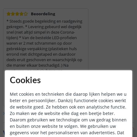
Beoordeling
* Steeds goede begeleiding en raadgeving
gekregen. * Levering gebeurd wel degelijk
snel (niet altijd simpel in deze Corona-
tijden) * Van de bestelde LED-profielen
waren er 2 met schrammen op door
gebrekkige verpakking (plastieken huls
errond niet dichtgetaped en daardoor
deels eruit geschoven en waarschijnlijk op
die manier elkaar beschadigd. ) Na
versturen van enkele fotos van
beschadiging hebben we 2 nieuwe
Cookies
ontvangen en dit reeds 2 dagen na 1e
levering. * Had foute LED-strips besteld
(12V ipv 24V). En het terugsturen van foute
Met cookies en technieken die daarop lijken helpen we u
Lees hele review
LED’s liep vlot , enkel nog wachten op de
beter en persoonlijker. Dankzij functionele cookies werkt
Patrick
|
8 februari 2021
terugbetaling ervan. * Vorige bestelling van
de website goed. Ze hebben ook een analytische functie.
LED-strips Dual white in zomer 2020 ook
Bekijk alle
Zo maken we de website elke dag een beetje beter.
1
reviews
vlekkeloos verlopen en zeer tevreden van.
Daarom gebruiken we technologie om uw gedrag binnen
en buiten onze website te volgen. We gebruiken uw
Vraag & antwoord
gegevens voor het personaliseren van advertenties. Dat